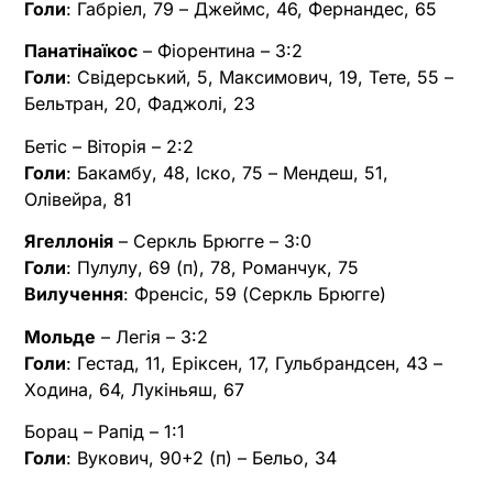
Голи
: Габріел, 79 – Джеймс, 46, Фернандес, 65
Панатінаїкос
– Фіорентина – 3:2
Голи
: Свідерський, 5, Максимович, 19, Тете, 55 –
Бельтран, 20, Фаджолі, 23
Бетіс – Віторія – 2:2
Голи
: Бакамбу, 48, Іско, 75 – Мендеш, 51,
Олівейра, 81
Ягеллонія
– Серкль Брюгге – 3:0
Голи
: Пулулу, 69 (п), 78, Романчук, 75
Вилучення
: Френсіс, 59 (Серкль Брюгге)
Мольде
– Легія – 3:2
Голи
: Гестад, 11, Еріксен, 17, Гульбрандсен, 43 –
Ходина, 64, Лукіньяш, 67
Борац – Рапід – 1:1
Голи
: Вукович, 90+2 (п) – Бельо, 34