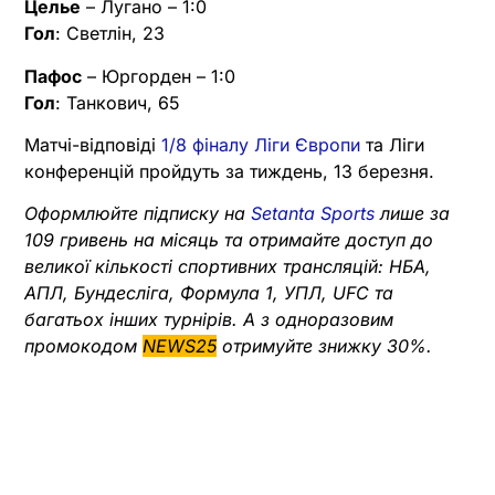
Целье
– Лугано – 1:0
Гол
: Светлін, 23
Пафос
– Юргорден – 1:0
Гол
: Танкович, 65
Матчі-відповіді
1/8 фіналу Ліги Європи
та Ліги
конференцій пройдуть за тиждень, 13 березня.
Оформлюйте підписку на
Setanta Sports
лише за
109 гривень на місяць та отримайте доступ до
великої кількості спортивних трансляцій: НБА,
АПЛ, Бундесліга, Формула 1, УПЛ, UFC та
багатьох інших турнірів. А з одноразовим
промокодом
NEWS25
отримуйте знижку 30%.