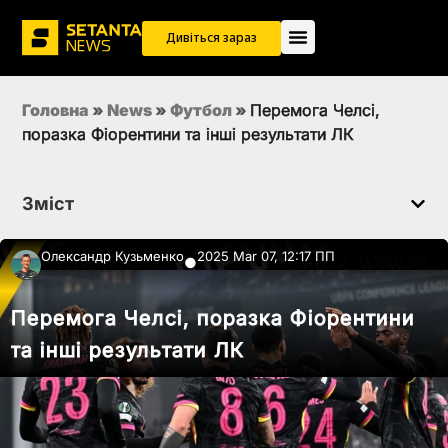
Дивіться зараз
Головна
»
News
»
Футбол
»
Перемога Челсі,
поразка Фіорентини та інші результати ЛК
Зміст
Олександр Кузьменко
2025 Mar 07, 12:17 ПП
●
Перемога Челсі, поразка Фіорентини
та інші результати ЛК