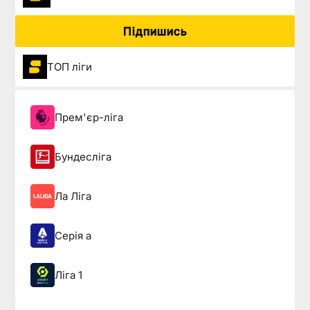
Підпишись
ТОП ліги
Прем'єр-ліга
Бундесліга
Ла Ліга
Серія а
Ліга 1