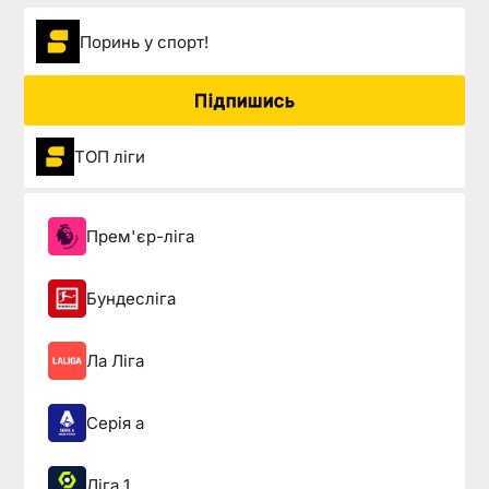
Поринь у спорт!
Підпишись
ТОП ліги
Прем'єр-ліга
Бундесліга
Ла Ліга
Серія а
Ліга 1