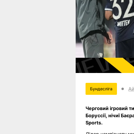
Ай
Бундесліга
Черговий ігровий т
Боруссії, нічиї Бає
Sports.