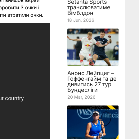
улі вийшов вкрай
Setanta Sports
транслюватиме
робити 3 очки і
Вімблдон
нти втратили очки.
18 Jun, 2026
Анонс Лейпциг –
Гоффенгайм та де
дивитись 27 тур
Бундесліги
20 Mar, 2026