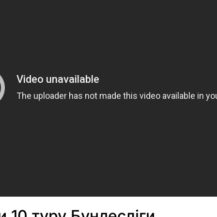
и 10 туру Бундесліги