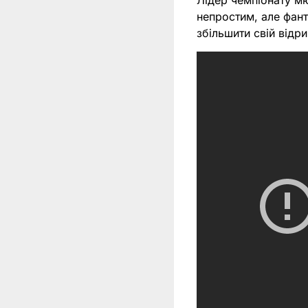
Лідер чемпіонату 
непростим, але фан
збільшити свій відр