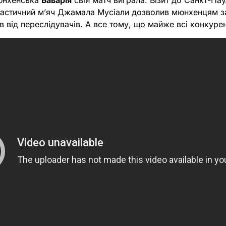
мюнхенська
Баварія
свій матч виграла. Візит до Санкт-Па
тастичний мʼяч Джамала Мусіали дозволив мюнхенцям за
ив від переслідувачів. А все тому, що майже всі конкуре