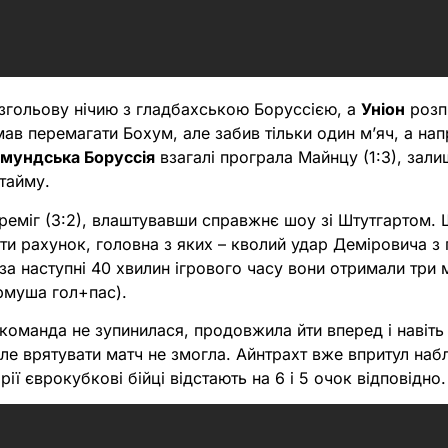
езгольову нічию з гладбахською Боруссією, а
Уніон
розпи
ав перемагати Бохум, але забив тільки один мʼяч, а нап
мундська Боруссія
взагалі програла Майнцу (1:3), зал
тайму.
реміг (3:2), влаштувавши справжнє шоу зі Штутгартом. 
и рахунок, головна з яких – кволий удар Деміровича з п
за наступні 40 хвилин ігрового часу вони отримали три м
рмуша гол+пас).
 команда не зупинилася, продовжила йти вперед і навіть 
але врятувати матч не змогла. Айнтрахт вже впритул наб
рії єврокубкові бійці відстають на 6 і 5 очок відповідно.