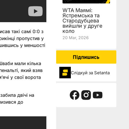
WTA Маямі:
Ястремська та
Стародубцева
вийшли у друге
коло
сав такі самі 0:0 з
20 Mar, 2026
рикінці пропустив у
ишившись у меншості
Підпишись
Шваби мали кілька
енальті, який взяв
Слідкуй за Setanta
ʼячі у свої ворота
забила двічі на
лизився до