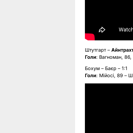
Штутгарт –
Айнтрах
Голи
: Вагноман, 86,
Бохум – Баєр – 1:1
Голи
: Мійосі, 89 – Ш