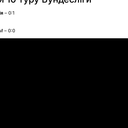
ія
– 0:1
М – 0:0