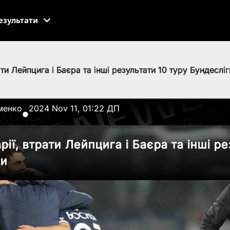
езультати
ти Лейпцига і Баєра та інші результати 10 туру Бундесліг
менко
2024 Nov 11, 01:22 ДП
●
ії, втрати Лейпцига і Баєра та інші ре
ги