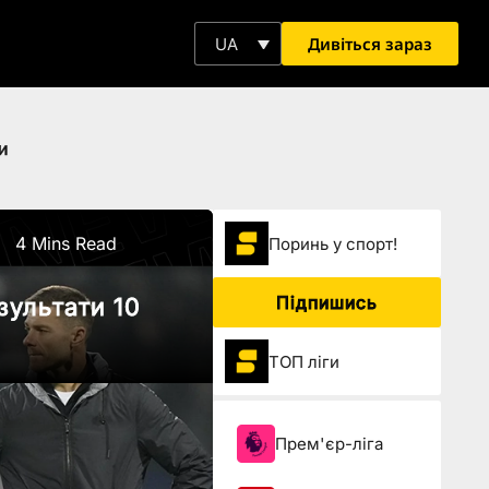
Дивіться зараз
UA
и
4 Mins Read
Поринь у спорт!
Підпишись
зультати 10
ТОП ліги
Прем'єр-ліга