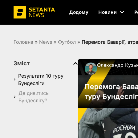
Додому
Новини
Р
Головна
»
News
»
Футбол
»
Перемога Баварії, втра
Зміст
Олександр Кузь
Результати 10 туру
Бундесліги
Перемога Бавар
Де дивитись
туру Бундеслі
Бундеслігу?