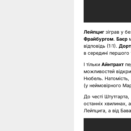
Лейпциг
зіграв у б
Фрайбургом
.
Баєр
м
відповідь (1:1).
Дорт
в середині першого 
І тільки
Айнтрахт
пе
можливостей відкрит
Нюбель. Натомість, 
(у неймовірного Ма
До честі Штутгарта,
останніх хвилинах, 
Лейпцига, а від Бава