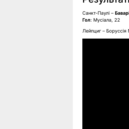
Санкт-Паулі –
Бавар
Гол
: Мусіала, 22
Лейпциг – Боруссія 