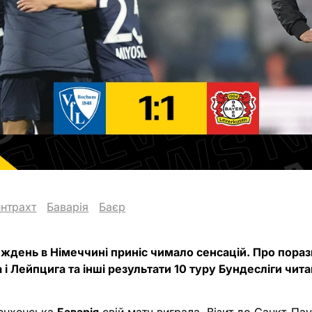
нтрахт
Баварія
Баєр
иждень в Німеччині приніс чимало сенсацій. Про пора
ра і Лейпцига та інші результати 10 туру Бундесліги чита