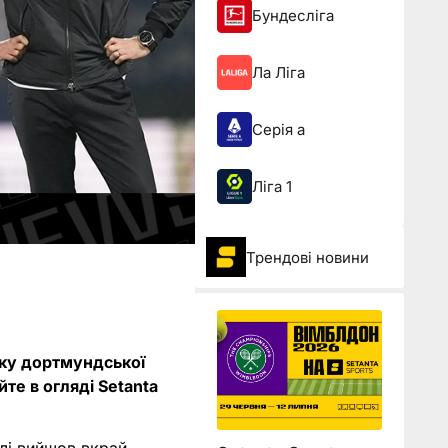
Бундесліга
Ла Ліга
Серія а
Ліга 1
Трендові новини
зку дортмундської
йте в огляді Setanta