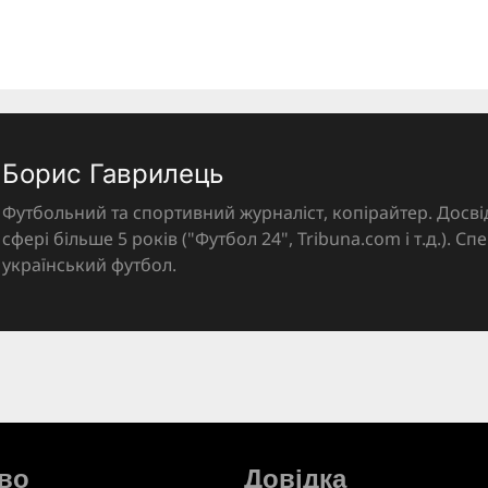
Борис Гаврилець
Футбольний та спортивний журналіст, копірайтер. Досві
сфері більше 5 років ("Футбол 24", Tribuna.com і т.д.). Спе
український футбол.
во
Довідка