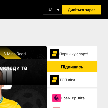
Дивіться зараз
UA
3 Mins Read
Поринь у спорт!
Підпишись
 склади та
ТОП ліги
Прем'єр-ліга