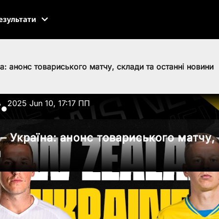
езультати
а: анонс товариського матчу, склади та останні новини
ь
2025 Jun 10, 17:17 ПП
●
– Україна: анонс товариського матчу,
и