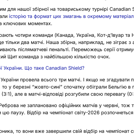
им для нашої збірної на товариському турнірі Canadian S
рали
історію та формат цих змагань в окремому матеріал
на ключових моментах.
грають чотири команди (Канада, Україна, Кот-дʼІвуар та 
е тільки два матчі. Наша збірна, наприклад, не зіграє з
ивають післяматчеві пенальті. Переможець серії отриму
кий Щит команда з найбільшою кількістю очок.
ї України. Що таке Canadian Shield?
 України провела всього три матчі. І якщо не згадувати 
, то у березні “жовто-сині” спочатку обіграли Бельгію в 
й (3:1), але в матчі-відповіді розгубили свою перевагу (0:
 Реброва не заплановано офіційних матчів у червні, тож 
 цю паузу. Відбір на чемпіонат світу-2026 розпочнетьс
ника, то вони вже завершили свій відбір на чемпіонат св