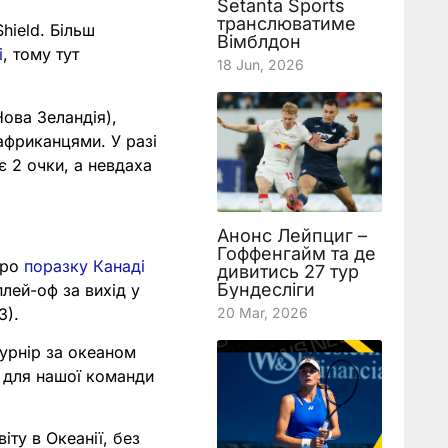
Setanta Sports
транслюватиме
hield. Більш
Вімблдон
і
, тому тут
18 Jun, 2026
Нова Зеландія),
 африканцями. У разі
є 2 очки, а невдаха
Анонс Лейпциг –
Гоффенгайм та де
про
поразку Канаді
дивитись 27 тур
Бундесліги
плей-оф за вихід у
3).
20 Mar, 2026
турнір за океаном
я для нашої команди
іту в Океанії, без