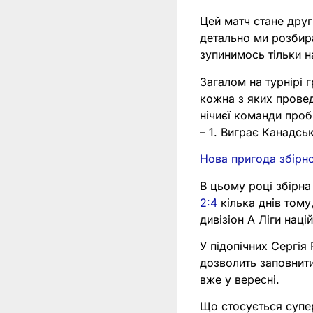
Цей матч стане друг
детально ми розби
зупинимось тільки 
Загалом на турнірі 
кожна з яких провед
нічиєї команди проб
– 1. Виграє Канадсь
Нова пригода збірно
В цьому році збірна
2:4
кілька днів тому
дивізіон А Ліги наці
У підопічних Сергія
дозволить заповнити
вже у вересні.
Що стосується супер