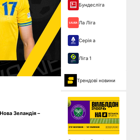
Бундесліга
Ла Ліга
Серія а
Ліга 1
Трендові новини
 Нова Зеландія –