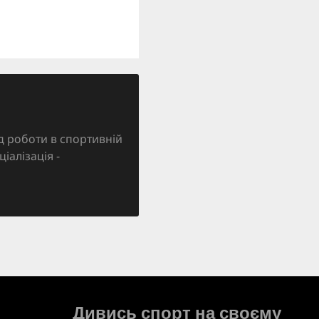
д роботи в спортивній
ціалізація -
Дивись спорт на своєму