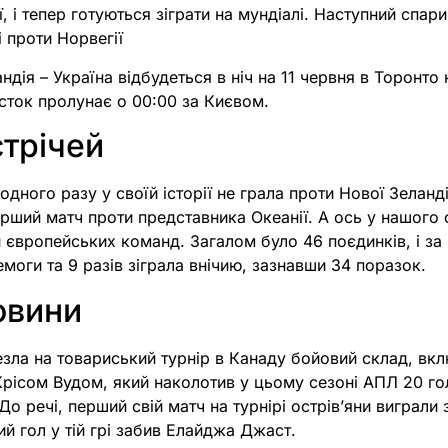
, і тепер готуються зіграти на мундіалі. Наступний спар
 проти Норвегії
дія – Україна відбудеться в ніч на 11 червня в Торонто 
исток пролунає о 00:00 за Києвом.
стрічей
одного разу у своїй історії не грала проти Нової Зеланді
рший матч проти представника Океанії. А ось у нашого
 європейських команд. Загалом було 46 поєдинків, і за 
моги та 9 разів зіграла внічию, зазнавши 34 поразок.
овини
зла на товариський турнір в Канаду бойовий склад, вк
рісом Вудом, який наколотив у цьому сезоні АПЛ 20 гол
До речі, перший свій матч на турнірі острів’яни виграли 
ий гол у тій грі забив Елайджа Джаст.