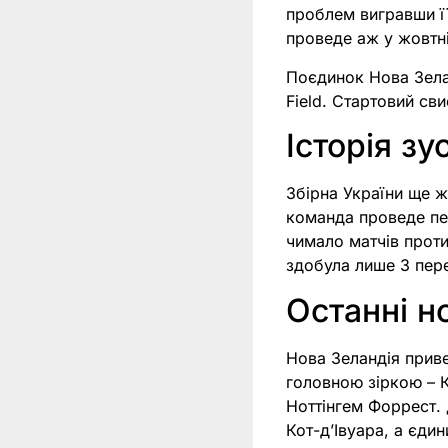
проблем вигравши її
проведе аж у жовтні
Поєдинок Нова Зелан
Field. Стартовий св
Історія зу
Збірна України ще ж
команда проведе пе
чимало матчів проти
здобула лише 3 пере
Останні н
Нова Зеландія приве
головною зіркою – К
Ноттінгем Форрест. 
Кот-дʼІвуара, а єдин