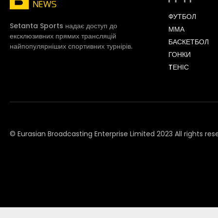
ФУТБОЛ
Setanta Sports надає доступ до
ММА
ексклюзивних прямих трансляцій
БАСКЕТБОЛ
найпопулярніших спортивних турнірів.
ГОНКИ
TЕНІС
© Eurasian Broadcasting Enterprise Limited 2023 All rights res
© Adjara.com LLC 2023 All rights reserved