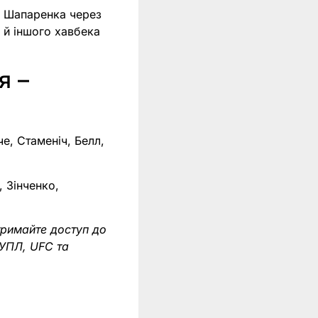
у Шапаренка через
 й іншого хавбека
я –
е, Стаменіч, Белл,
 Зінченко,
тримайте доступ до
 УПЛ, UFC та