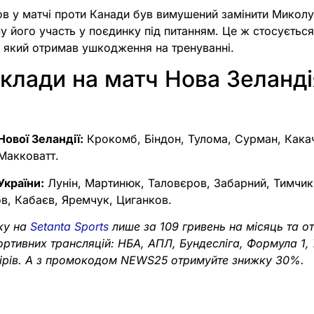
ров у матчі проти Канади був вимушений замінити Микол
 його участь у поєдинку під питанням. Це ж стосується
 який отримав ушкодження на тренуванні.
склади на матч Нова Зеланді
Нової Зеландії:
Крокомб, Біндон, Тулома, Сурман, Какач
Макковатт.
України:
Лунін, Мартинюк, Таловєров, Забарний, Тимчик,
в, Кабаєв, Яремчук, Циганков.
ку на
Setanta Sports
лише за 109 гривень на місяць та о
портивних трансляцій: НБА, АПЛ, Бундесліга, Формула 1,
нірів. А з промокодом NEWS25 отримуйте знижку 30%.