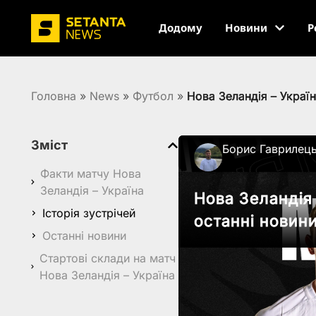
Додому
Новини
Р
Головна
»
News
»
Футбол
»
Нова Зеландія – Україн
Зміст
Борис Гаврилец
Факти матчу Нова
Зеландія – Україна
Нова Зеландія 
Історія зустрічей
останні новин
Останні новини
Стартові склади на матч
Нова Зеландія – Україна