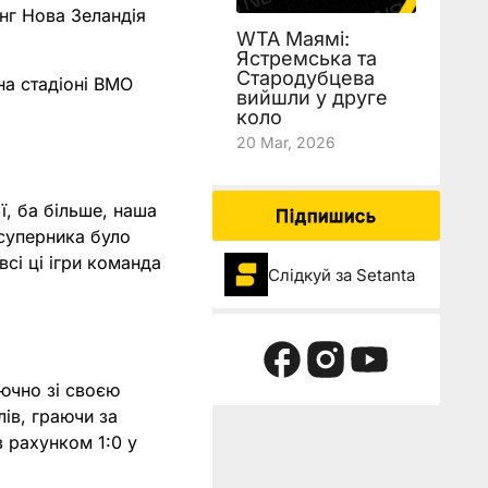
инг Нова Зеландія
WTA Маямі:
Ястремська та
Стародубцева
на стадіоні BMO
вийшли у друге
коло
20 Mar, 2026
ї, ба більше, наша
Підпишись
 суперника було
всі ці ігри команда
Слідкуй за Setanta
лючно зі своєю
ів, граючи за
з рахунком 1:0 у