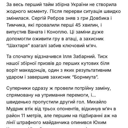
За весь перший тайм збірна України не створила
жодного моменту. Після перерви ситуація швидко
змінилася. Сергій Ребров зняв з гри Довбика і
Тимчика, які провалили перші 45 хвилин, і
випустив Ваната і Коноплю. Ці заміни дуже
допомогли оживити гру в атаці, а захисник
“Шахтаря” взагалі забив ключовий м’яч.
Та спочатку відзначився Ілля Забарний. Тиск
нашої збірної призвів до перших кутових біля
воріт македонців, один з яких результативним
ударом і завершив захисник “Борнмута”.
Суперники одразу ж провели потрійну заміну,
спрямовану на утримання перемоги, і…
швиденько пропустили другий гол. Михайло
Мудрик втік від трьох опонентів, відкинув м’яч в
район 11 метрів, але першим на підбиранні аж на
лінії штрафного майданчика опинився Юхим