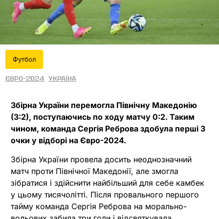
Футбол
Євро-2024
Україна
Збірна України перемогла Північну Македонію
(3:2), поступаючись по ходу матчу 0:2. Таким
чином, команда Сергія Реброва здобула перші 3
очки у відборі на Євро-2024.
Збірна України провела досить неоднозначний
матч проти Північної Македонії, але змогла
зібратися і здійснити найбільший для себе камбек
у цьому тисячолітті. Після провального першого
тайму команда Сергія Реброва на морально-
вольових забила три голи і відсвяткувала