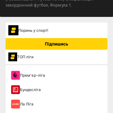
закордонний футбол, Формула 1.
Поринь у спорт!
Підпишись
ТОП ліги
Прем'єр-ліга
Бундесліга
Ла Ліга