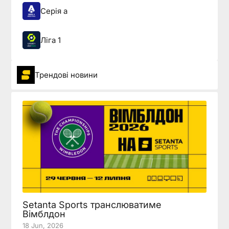
Серія а
Ліга 1
Трендові новини
Setanta Sports транслюватиме
Вімблдон
18 Jun, 2026