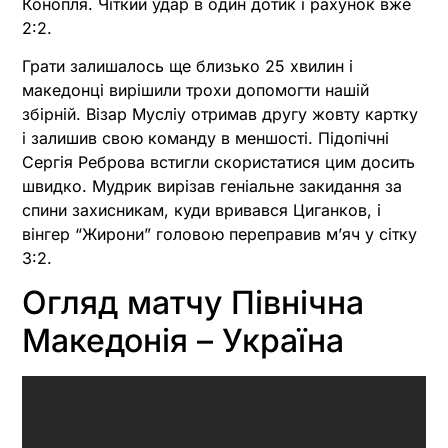
Конопля. Чіткий удар в один дотик і рахунок вже
2:2.
Грати залишалось ще близько 25 хвилин і
македонці вирішили трохи допомогти нашій
збірній. Візар Мусліу отримав другу жовту картку
і залишив свою команду в меншості. Підопічні
Сергія Реброва встигли скористатися цим досить
швидко. Мудрик вирізав геніальне закидання за
спини захисникам, куди вривався Циганков, і
вінгер “Жирони” головою переправив м’яч у сітку
3:2.
Огляд матчу Північна
Македонія – Україна