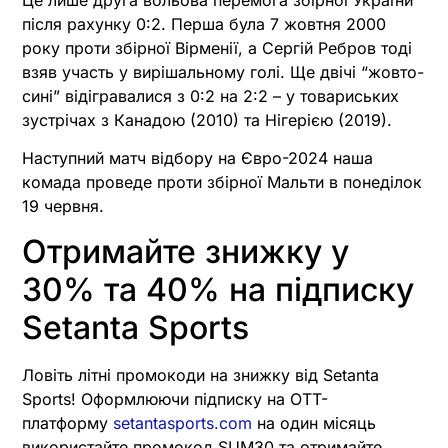
Це лише друга вольова перемога збірної України
після рахунку 0:2. Перша була 7 жовтня 2000
року проти збірної Вірменії, а Сергій Ребров тоді
взяв участь у вирішальному голі. Ще двічі “жовто-
сині” відігравалися з 0:2 на 2:2 – у товариських
зустрічах з Канадою (2010) та Нігерією (2019).
Наступний матч відбору на Євро-2024 наша
комада проведе проти збірної Мальти в понеділок
19 червня.
Отримайте знижку у
30% та 40% на підписку
Setanta Sports
Ловіть літні промокоди на знижку від Setanta
Sports! Оформлюючи підписку на OTT-
платформу
setantasports.com
на один місяць
використайте промокод SUM30 та отримайте