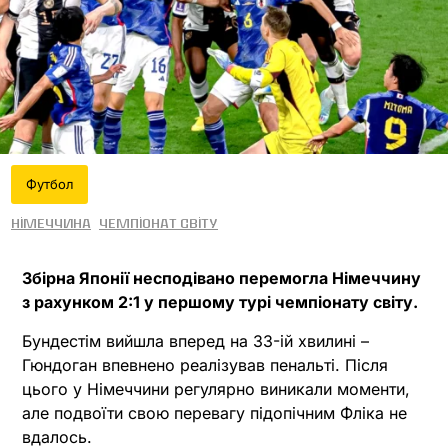
Футбол
Німеччина
Чемпіонат світу
Збірна Японії несподівано перемогла Німеччину
з рахунком 2:1 у першому турі чемпіонату світу.
Бундестім вийшла вперед на 33-ій хвилині –
Гюндоган впевнено реалізував пенальті. Після
цього у Німеччини регулярно виникали моменти,
але подвоїти свою перевагу підопічним Фліка не
вдалось.