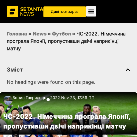
Дивіться зараз
Головна
»
News
»
Футбол
»
ЧС-2022. Німеччина
програла Японії, пропустивши двічі наприкінці
матчу
Зміст
No headings were found on this page.
Борис Гаврилець
2022 Nov 23, 17:56 ПП
●
ЧС-2022. Німеччина програла Японії,
пропустивши двічі наприкінці матчу