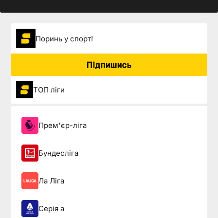
Поринь у спорт!
Підпишись
ТОП ліги
Прем'єр-ліга
Бундесліга
Ла Ліга
Серія а