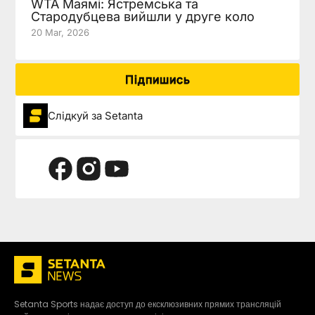
WTA Маямі: Ястремська та
Стародубцева вийшли у друге коло
20 Mar, 2026
Підпишись
Слідкуй за Setanta
Setanta Sports надає доступ до ексклюзивних прямих трансляцій