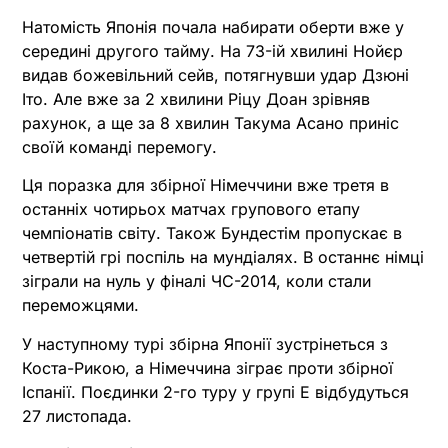
Натомість Японія почала набирати оберти вже у
середині другого тайму. На 73-ій хвилині Нойєр
видав божевільний сейв, потягнувши удар Дзюні
Іто. Але вже за 2 хвилини Ріцу Доан зрівняв
рахунок, а ще за 8 хвилин Такума Асано приніс
своїй команді перемогу.
Ця поразка для збірної Німеччини вже третя в
останніх чотирьох матчах групового етапу
чемпіонатів світу. Також Бундестім пропускає в
четвертій грі поспіль на мундіалях. В останнє німці
зіграли на нуль у фіналі ЧС-2014, коли стали
переможцями.
У наступному турі збірна Японії зустрінеться з
Коста-Рикою, а Німеччина зіграє проти збірної
Іспанії. Поєдинки 2-го туру у групі E відбудуться
27 листопада.