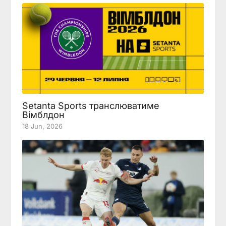
Setanta Sports транслюватиме
Вімблдон
18 Jun, 2026