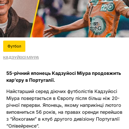
Футбол
Кадзуйосі Міура
55-річний японець Кадзуйосі Міура продовжить
кар’єру в Португалії.
Найстарший серед діючих футболістів Кадзуйосі
Міура повертається в Європу після більш ніж 20-
річної перерви. Японець, якому наприкінці лютого
виповниться 56 років, на правах оренди перейшов
з “Йокогами” в клуб другого дивізіону Португалії
“Олівейренсе”.