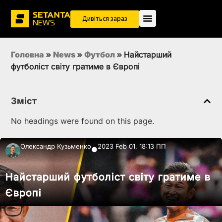
Дивіться зараз
Головна
»
News
»
Футбол
»
Найстарший
футболіст світу гратиме в Європі
Зміст
No headings were found on this page.
Олександр Кузьменко
2023 Feb 01, 18:13 ПП
●
Найстарший футболіст світу гратиме в
Європі