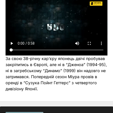
За свою 38-річну кар’єру японець двічі пробував
закріпитись в Європі, але ні в “Дженоа” (1994-95),
ні в загребському “Динамо” (1999) він надовго не
затримався. Попередній сезон Міура провів в
оренді в “Сузука Пойнт Геттерс” з четвертого
дивізіону Японії.