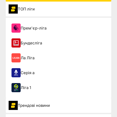
ТОП ліги
Прем'єр-ліга
Бундесліга
Ла Ліга
Серія а
Ліга 1
Трендові новини