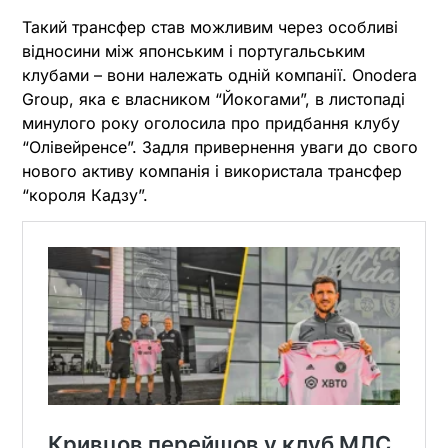
Такий трансфер став можливим через особливі
відносини між японським і португальським
клубами – вони належать одній компанії. Onodera
Group, яка є власником “Йокогами”, в листопаді
минулого року оголосила про придбання клубу
“Олівейренсе”. Задля привернення уваги до свого
нового активу компанія і використала трансфер
“короля Кадзу”.