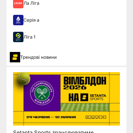
Ла Ліга
Серія а
Ліга 1
Трендові новини
Setanta Sports транслюватиме