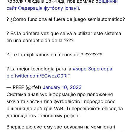
Короля Фахда в Ер-Ріяді, повідомляє о
фіційний
сайт Федерація футболу Іспанії
.
? ¿Cómo funciona el fuera de juego semiautomático?
? Es la primera vez que se va a utilizar este sistema
en una competición de la ????.
? ¡Te lo explicamos en menos de ? ???????!
? La mejor tecnología para la
#superSupercopa
pic.twitter.com/ECwczC0RiT
— RFEF (@rfef)
January 10, 2023
Система аналізує інформацію про положення
м’яча та частин тіла футболістів і передає своє
рішення до арбітрів VAR. Ті перевіряють епізод та
доповідають головному рефері.
Вперше цю систему застосували на чемпіонаті