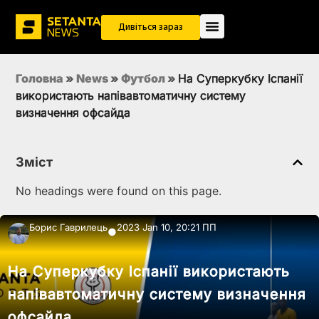
Дивіться зараз
Головна
»
News
»
Футбол
»
На Суперкубку Іспанії
використають напівавтоматичну систему
визначення офсайда
Зміст
No headings were found on this page.
Борис Гаврилець
2023 Jan 10, 20:21 ПП
●
На Суперкубку Іспанії використають
напівавтоматичну систему визначення
офсайда