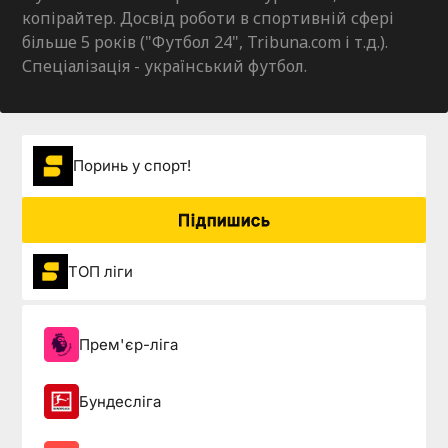
копірайтер. Досвід роботи в спортивній сфері
більше 5 років ("Футбол 24", Tribuna.com і т.д.).
Спеціалізація - український футбол.
Поринь у спорт!
Підпишись
ТОП ліги
Прем'єр-ліга
Бундесліга