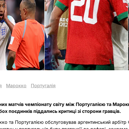
я
Марокко
Португалія
них матчів чемпіонату світу між Португалією та Марокк
ох поєдинків піддались критиці зі сторони гравців.
ко та Португалією обслуговував аргентинський арбітр 