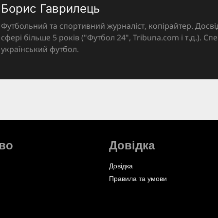
Борис Гаврилець
Футбольний та спортивний журналіст, копірайтер. Досві
сфері більше 5 років ("Футбол 24", Tribuna.com і т.д.). Спе
український футбол.
во
Довідка
Довідка
Правила та умови