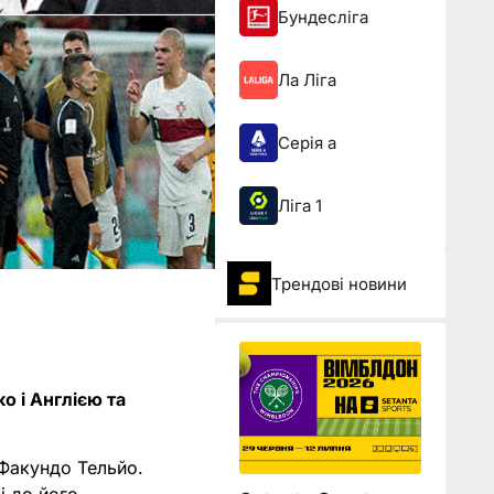
Бундесліга
Ла Ліга
Серія а
Ліга 1
Трендові новини
о і Англією та
Факундо Тельйо.