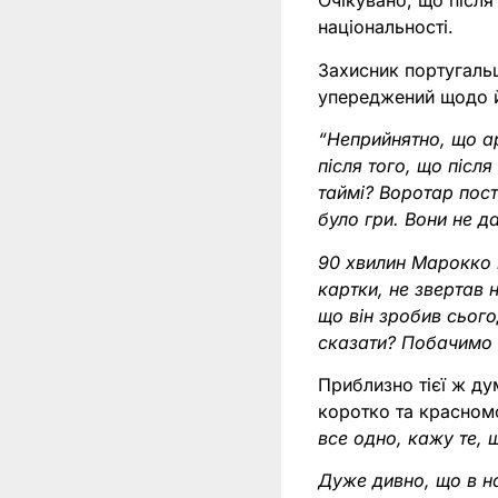
Очікувано, що після
національності.
Захисник португальц
упереджений щодо 
“Неприйнятно, що ар
після того, що післ
таймі? Воротар пост
було гри. Вони не д
90 хвилин Марокко 
картки, не звертав 
що він зробив сього
сказати? Побачимо 
Приблизно тієї ж ду
коротко та красном
все одно, кажу те, 
Дуже дивно, що в на