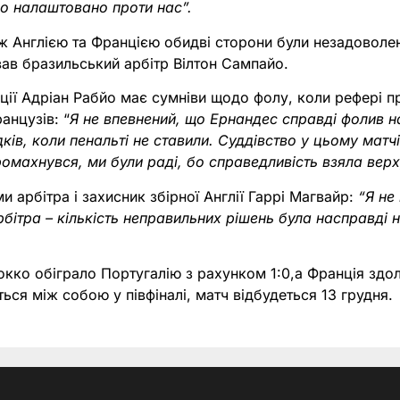
но налаштовано проти нас”.
ж Англією та Францією обидві сторони були незадоволен
ав бразильський арбітр Вілтон Сампайо.
ції Адріан Рабйо має сумніви щодо фолу, коли рефері п
анцузів: “
Я не впевнений, що Ернандес справді фолив н
дків, коли пенальті не ставили. Суддівство у цьому матч
ромахнувся, ми були раді, бо справедливість взяла верх,
и арбітра і захисник збірної Англії Гаррі Магвайр:
“Я не
рбітра – кількість неправильних рішень була насправді
ко обіграло Португалію з рахунком 1:0,а Франція здол
ься між собою у півфіналі, матч відбудеться 13 грудня.