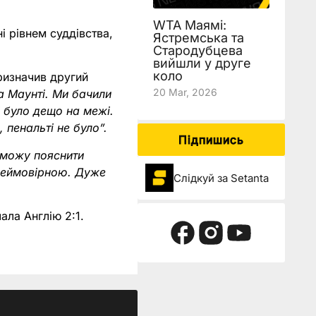
WTA Маямі:
і рівнем суддівства,
Ястремська та
Стародубцева
вийшли у друге
коло
ризначив другий
20 Mar, 2026
а Маунті. Ми бачили
і було дещо на межі.
 пенальті не було”.
Підпишись
 можу пояснити
 неймовірною. Дуже
Слідкуй за Setanta
ала Англію 2:1.