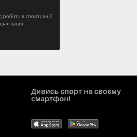
д роботи в спортивній
ціалізація -
Дивись спорт на своєму
смартфоні