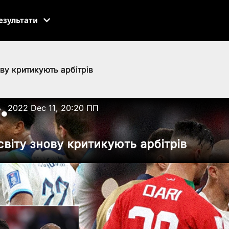
езультати
ову критикують арбітрів
ь
2022 Dec 11, 20:20 ПП
●
світу знову критикують арбітрів