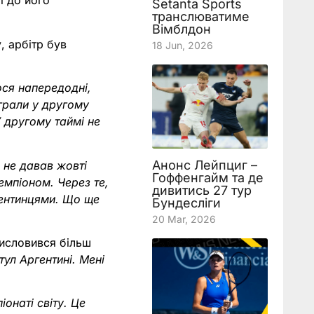
і до його
Setanta Sports
транслюватиме
Вімблдон
, арбітр був
18 Jun, 2026
ося напередодні,
 грали у другому
У другому таймі не
Анонс Лейпциг –
 не давав жовті
Гоффенгайм та де
емпіоном. Через те,
дивитись 27 тур
ргентинцями. Що ще
Бундесліги
20 Mar, 2026
висловився більш
тул Аргентині. Мені
онаті світу. Це