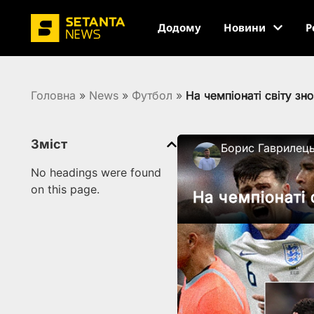
Додому
Новини
Р
Головна
»
News
»
Футбол
»
На чемпіонаті світу зн
Зміст
Борис Гаврилец
No headings were found
on this page.
На чемпіонаті 