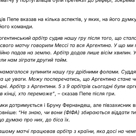
 матчу у португальців були претензії до рефері, зокрема 
ів Пепе вказав на кілька аспектів, у яких, на його думку
його команди.
гентинський арбітр судив нашу гру після того, що стал
я свого матчу говорили Мессі та вся Аргентина. У що ми
ійно падав на землю. Арбітр додав лише вісім хвилин. 
али нам зіграти другий тайм.
намагалося зупинити нашу гру дрібними фолами. Суддя
на це уваги. Можу посперечатись, що Аргентина стане ч
дні. Арбітр з Аргентини. 5 з 9 арбітрів сьогодні були а
в кінці, хто переможе”
, – сказав Пепе після гри.
мки дотримується і Бруну Фернандеш, але півзахисник 
овніше: “
Не знаю, чи вони (ФІФА) збираються віддати ти
що думаю про них, до біса їх.
шому матчі працював арбітр з країни, яка досі на чемпі