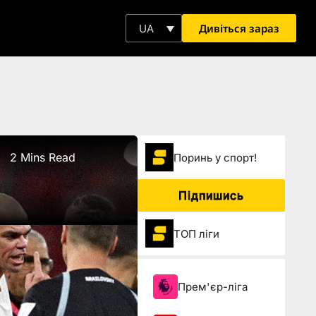
Дивіться зараз
UA
2 Mins Read
Поринь у спорт!
Підпишись
ТОП ліги
Прем'єр-ліга