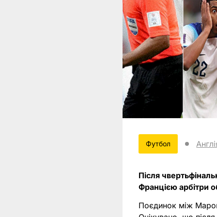
Англі
Футбол
Після чвертьфіналь
Францією арбітри об
Поєдинок між Марок