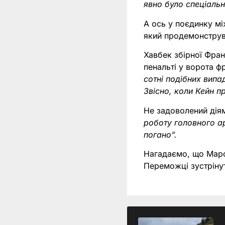
явно було спеціаль
А ось у поєдинку мі
який продемонструв
Хавбек збірної Фран
пенальті у ворота фр
сотні подібних випа
Звісно, коли Кейн п
Не задоволений діям
роботу головного а
погано”.
Нагадаємо, що Марок
Переможці зустрінут