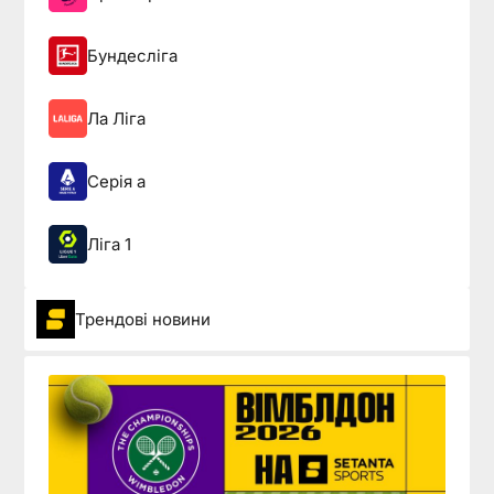
Бундесліга
Ла Ліга
Серія а
Ліга 1
Трендові новини