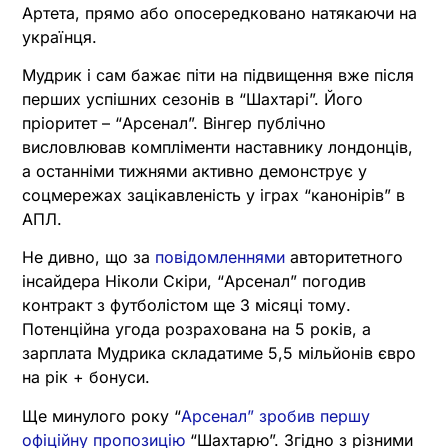
Артета, прямо або опосередковано натякаючи на
українця.
Мудрик і сам бажає піти на підвищення вже після
перших успішних сезонів в “Шахтарі”. Його
пріоритет – “Арсенал”. Вінгер публічно
висловлював компліменти наставнику лондонців,
а останніми тижнями активно демонструє у
соцмережах зацікавленість у іграх “канонірів” в
АПЛ.
Не дивно, що за
повідомленнями
авторитетного
інсайдера Ніколи Скіри, “Арсенал” погодив
контракт з футболістом ще 3 місяці тому.
Потенційна угода розрахована на 5 років, а
зарплата Мудрика складатиме 5,5 мільйонів євро
на рік + бонуси.
Ще минулого року “
Арсенал” зробив першу
офіційну пропозицію
“Шахтарю”. Згідно з різними