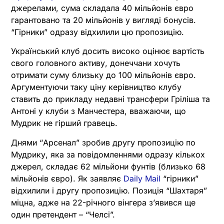
джерелами, сума складала 40 мільйонів євро
гарантовано та 20 мільйонів у вигляді бонусів.
“Гірники” одразу відхилили цю пропозицію.
Український клуб досить високо оцінює вартість
свого головного активу, донеччани хочуть
отримати суму близьку до 100 мільйонів євро.
Аргументуючи таку ціну керівництво клубу
ставить до прикладу недавні трансфери Гріліша та
Антоні у клуби з Манчестера, вважаючи, що
Мудрик не гірший гравець.
Днями “Арсенал” зробив другу пропозицію по
Мудрику, яка за повідомленнями одразу кількох
джерел, складає 62 мільйони фунтів (близько 68
мільйонів євро). Як заявляє
Daily Mail
“гірники”
відхилили і другу пропозицію. Позиція “Шахтаря”
міцна, адже на 22-річного вінгера з’явився ще
один претендент – “Челсі”.