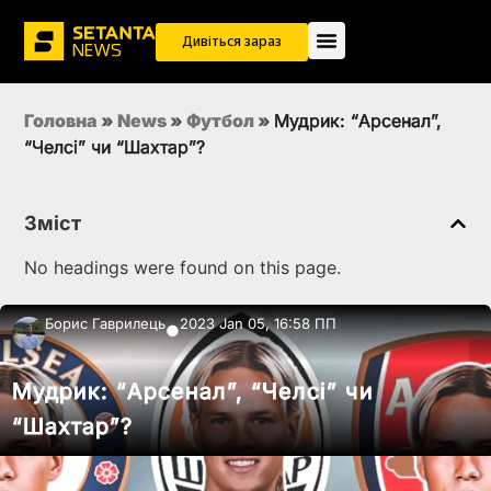
Дивіться зараз
Головна
»
News
»
Футбол
»
Мудрик: “Арсенал”,
“Челсі” чи “Шахтар”?
Зміст
No headings were found on this page.
Борис Гаврилець
2023 Jan 05, 16:58 ПП
●
Мудрик: “Арсенал”, “Челсі” чи
“Шахтар”?