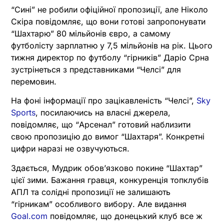
“Сині” не робили офіційної пропозиції, але Ніколо
Скіра повідомляє, що вони готові запропонувати
“Шахтарю” 80 мільйонів євро, а самому
футболісту зарплатню у 7,5 мільйонів на рік. Цього
тижня директор по футболу “гірників” Даріо Срна
зустрінеться з представниками “Челсі” для
перемовин.
На фоні інформації про зацікавленість “Челсі”,
Sky
Sports
, посилаючись на власні джерела,
повідомляє, що “Арсенал” готовий наблизити
свою пропозицію до вимог “Шахтаря”. Конкретні
цифри наразі не озвучуються.
Здається, Мудрик обов’язково покине “Шахтар”
цієї зими. Бажання гравця, конкуренція топклубів
АПЛ та солідні пропозиції не залишають
“гірникам” особливого вибору. Але видання
Goal.com
повідомляє, що донецький клуб все ж