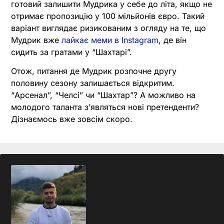
готовий залишити Мудрика у себе до літа, якщо не
отримає пропозицію у 100 мільйонів євро. Такий
варіант виглядає ризикованим з огляду на те, що
Мудрик вже
лайкає меми в Instagram
, де він
сидить за гратами у “Шахтарі”.
Отож, питання де Мудрик розпочне другу
половину сезону залишається відкритим.
“Арсенал”, “Челсі” чи “Шахтар”? А можливо на
молодого таланта з’являться нові претенденти?
Дізнаємось вже зовсім скоро.