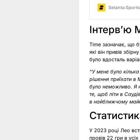
Інтерв’ю 
Time зазначає, що б
які він привів збірн
було вдосталь варіа
“У мене було кілька
рішення приїхати в
було неможливо. Я н
те, щоб піти в Сауд
в найближчому май
Статистик
У 2023 році Лео вст
провів 22 гри в усіх