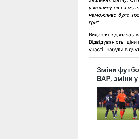
хвилинах матчу. Спі
у машину після матч
неможливо було зро
гри”.
Видання відзначає 
Відвідуваність, ціни
участі набули відчу