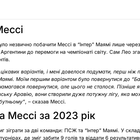
Мессі
уло незвично побачити Мессі в “Інтер” Маямі лише через 
у Аргентини до перемоги на чемпіонаті світу. Сам Лео зг
нтів.
 цікавих варіантів, і мені довелося подумати, перш ніж
 Маямі. Моїм першим варіантом було повернутися до “Ба
амагався повернутися, але цього не сталося. Пізніше 
івську Аравію, вони створили дуже потужну лігу, яка м
бутньому”
, – сказав Мессі.
а Мессі за 2023 рік
иг зіграти за дві команди: ПСЖ та “Інтер” Маямі. У скла
 турнірах, де зміг забити 9 голів та віддати 6 результати