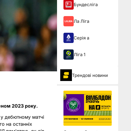
Бундесліга
Ла Ліга
Серія а
Ліга 1
Трендові новини
еном 2023 року.
і у дебютному матчі
го на останніх