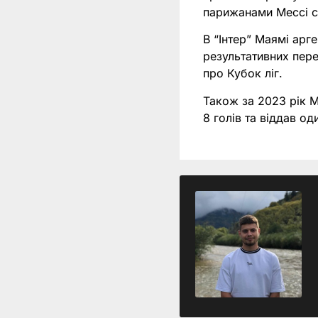
парижанами Мессі с
В “Інтер” Маямі арге
результативних пер
про Кубок ліг.
Також за 2023 рік М
8 голів та віддав о