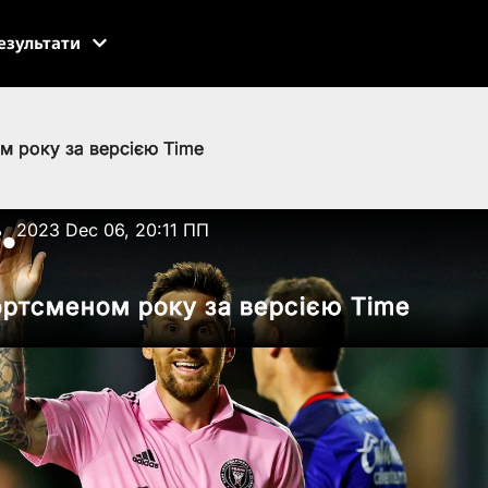
езультати
м року за версією Time
ь
2023 Dec 06, 20:11 ПП
●
ортсменом року за версією Time