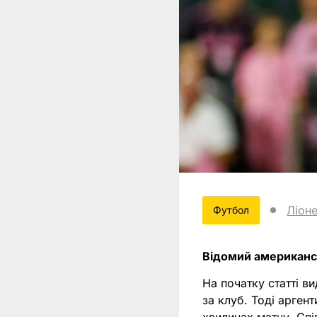
Ліон
Футбол
Відомий американ
На початку статті в
за клуб. Тоді арген