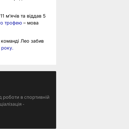
11 м’ячів та віддав 5
го трофею
– мова
й команді Лео забив
 року.
д роботи в спортивній
ціалізація -