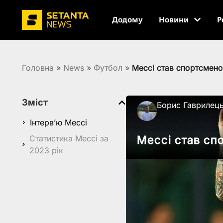
Додому
Новини
Р
Головна
»
News
»
Футбол
»
Мессі став спортсмено
Зміст
Борис Гаврилец
Інтерв’ю Мессі
Статистика Мессі за
Мессі став сп
2023 рік