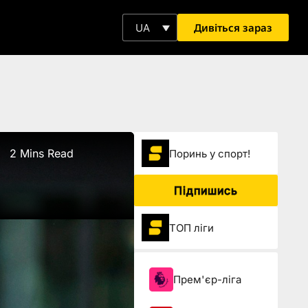
Дивіться зараз
UA
2 Mins Read
Поринь у спорт!
Підпишись
ТОП ліги
Прем'єр-ліга