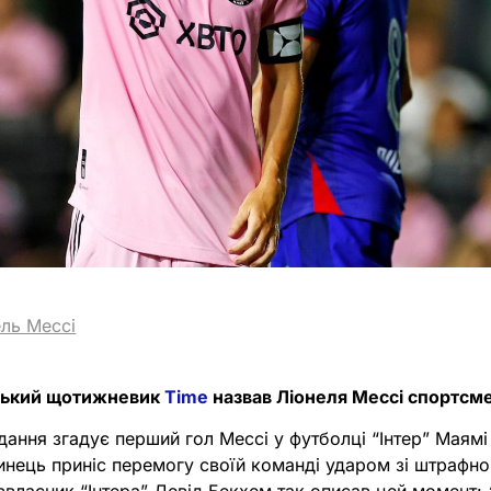
ель Мессі
ський щотижневик
Time
назвав Ліонеля Мессі спортсм
идання згадує перший гол Мессі у футболці “Інтер” Маям
тинець приніс перемогу своїй команді ударом зі штрафно