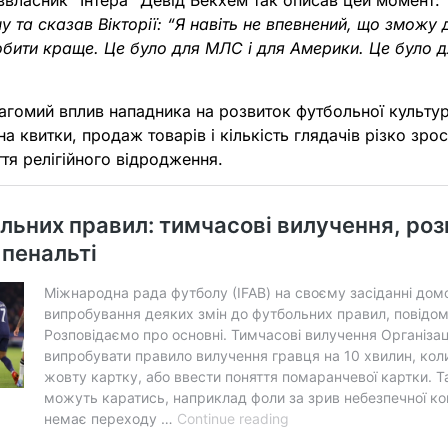
ввласник “Інтера” Девід Бекхем так описав цей момент:
у та сказав Вікторії: “Я навіть не впевнений, що зможу 
бити краще. Це було для МЛС і для Америки. Це було д
вагомий вплив нападника на розвиток футбольної культу
 на квитки, продаж товарів і кількість глядачів різко зро
ття релігійного відродження.