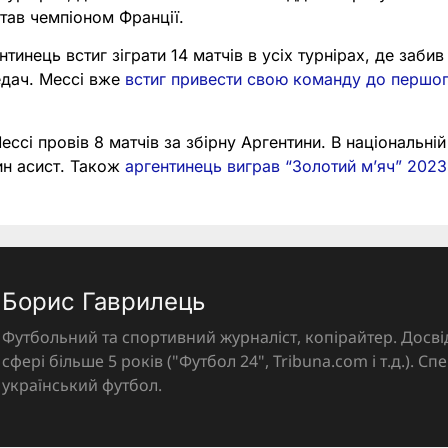
тав чемпіоном Франції.
нтинець встиг зіграти 14 матчів в усіх турнірах, де забив 
едач. Мессі вже
встиг привести свою команду до першо
ессі провів 8 матчів за збірну Аргентини. В національні
дин асист. Також
аргентинець виграв “Золотий м’яч” 2023
Борис Гаврилець
Футбольний та спортивний журналіст, копірайтер. Досві
сфері більше 5 років ("Футбол 24", Tribuna.com і т.д.). Спе
український футбол.