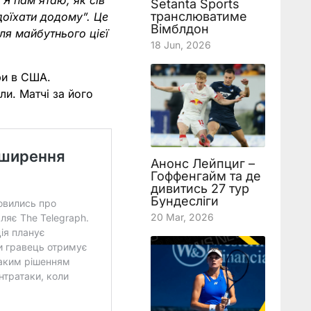
“Я пам’ятаю, як сів
Setanta Sports
транслюватиме
доїхати додому”. Це
Вімблдон
ля майбутнього цієї
18 Jun, 2026
ри в США.
сли. Матчі за його
Анонс Лейпциг –
Гоффенгайм та де
дивитись 27 тур
Бундесліги
20 Mar, 2026