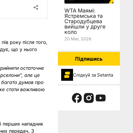
WTA Маямі:
Ястремська та
Стародубцева
вийшли у друге
коло
20 Mar, 2026
пів року після того,
адує, що у нього
Підпишись
 прийняти остаточне
Слідкуй за Setanta
рселони”, але це
я багато думав про
оже стати важливою
ді перших нападник
вних передач. З