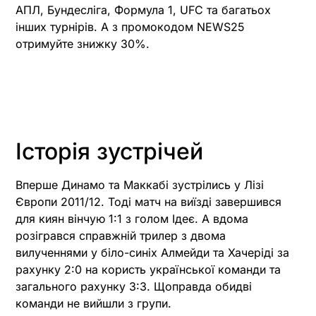
АПЛ, Бундесліга, Формула 1, UFC та багатьох
інших турнірів. А з промокодом NEWS25
отримуйте знижку 30%.
Історія зустрічей
Вперше Динамо та Маккабі зустрілись у Лізі
Європи 2011/12. Тоді матч на виїзді завершився
для киян вінчую 1:1 з голом Ідеє. А вдома
розігрався справжній трилер з двома
вилученнями у біло-синіх Алмейди та Хачеріді за
рахунку 2:0 на користь української команди та
загального рахунку 3:3. Щоправда обидві
команди не вийшли з групи.