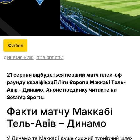
Футбол
Динамо Київ
Ліга Європи
21 серпня відбудеться перший матч плей-оф
раунду кваліфікації Ліги Європи Маккабі Тель-
Авів – Динамо. Анонс поєдинку читайте на
Setanta Sports.
Факти матчу Маккабі
Тель-Авів – Динамо
У Динамо та Маккабі дуже схожий турнірний шлях