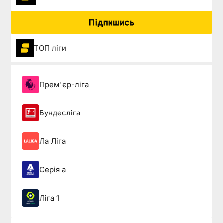
Підпишись
ТОП ліги
Прем'єр-ліга
Бундесліга
Ла Ліга
Серія а
Ліга 1