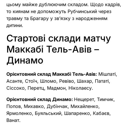
цьому майже дублюючим складом. Щодо кадрів,
то киянам не допоможуть Рубчинський через
травму та Брагару у зв’язку з народженням
дитини.
Стартові склади матчу
Маккабі Тель-Авів –
Динамо
Орієнтовний склад Маккабі Тель-Авів:
Мішпаті,
Асанте, Стоїч, Шломо, Ревіво, Шахар, Пататі,
Сіссоко, Перетц, Мадмон, Ніколаесу.
Орієнтовний склад Динамо:
Нещерет, Тимчик,
Попов, Михавко, Дубінчак, Михайленко,
Ярмоленко, Буяльський, Шапаренко, Кабаєв,
Ванат.