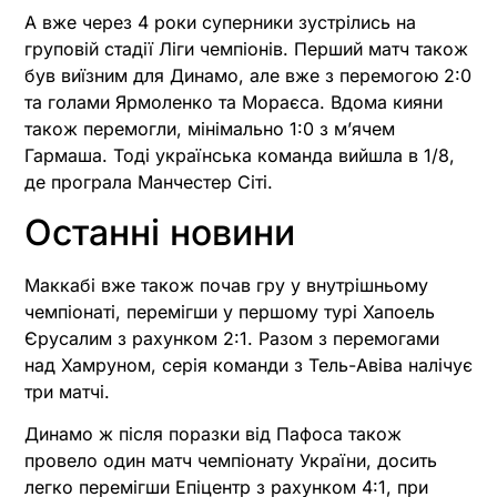
А вже через 4 роки суперники зустрілись на
груповій стадії Ліги чемпіонів. Перший матч також
був виїзним для Динамо, але вже з перемогою 2:0
та голами Ярмоленко та Мораєса. Вдома кияни
також перемогли, мінімально 1:0 з м’ячем
Гармаша. Тоді українська команда вийшла в 1/8,
де програла Манчестер Сіті.
Останні новини
Маккабі вже також почав гру у внутрішньому
чемпіонаті, перемігши у першому турі Хапоель
Єрусалим з рахунком 2:1. Разом з перемогами
над Хамруном, серія команди з Тель-Авіва налічує
три матчі.
Динамо ж після поразки від Пафоса також
провело один матч чемпіонату України, досить
легко перемігши Епіцентр з рахунком 4:1, при