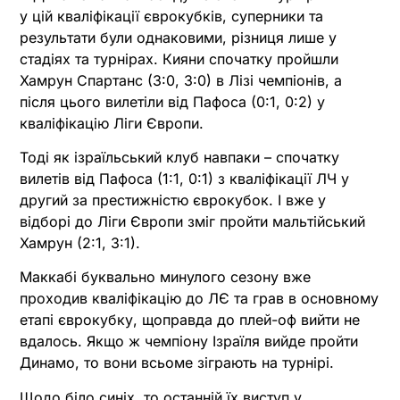
у цій кваліфікації єврокубків, суперники та
результати були однаковими, різниця лише у
стадіях та турнірах. Кияни спочатку пройшли
Хамрун Спартанс (3:0, 3:0) в Лізі чемпіонів, а
після цього вилетіли від Пафоса (0:1, 0:2) у
кваліфікацію Ліги Європи.
Тоді як ізраїльський клуб навпаки – спочатку
вилетів від Пафоса (1:1, 0:1) з кваліфікації ЛЧ у
другий за престижністю єврокубок. І вже у
відборі до Ліги Європи зміг пройти мальтійський
Хамрун (2:1, 3:1).
Маккабі буквально минулого сезону вже
проходив кваліфікацію до ЛЄ та грав в основному
етапі єврокубку, щоправда до плей-оф вийти не
вдалось. Якщо ж чемпіону Ізраїля вийде пройти
Динамо, то вони всьоме зіграють на турнірі.
Щодо біло синіх, то останній їх виступ у