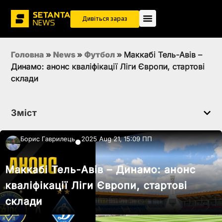
Дивіться зараз
Головна
»
News
»
Футбол
»
Маккабі Тель-Авів –
Динамо: анонс кваліфікації Ліги Європи, стартові
склади
Зміст
Борис Гаврилець
2025 Aug 21, 15:09 ПП
●
Маккабі Тель-Авів – Динамо: анонс
кваліфікації Ліги Європи, стартові
склади