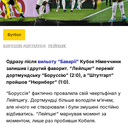
Футбол
Боруссія Дортмунд
Лейпциг
Одразу після
вильоту “Баварії”
Кубок Німеччини
залишив і другий фаворит. “Лейпциг” переміг
дортмундську “Боруссію” (2:0), а “Штутгарт”
пройшов “Нюрнберг” (1:0).
“Боруссія” фактично провалила свій чвертьфінал у
Лейпцигу. Дортмундці більше володіли м’ячем,
але нічого не створювали і були змушені постійно
відбиватись. “Лейпциг” марнував момент за
моментом, лише раз пробивши Кобеля.