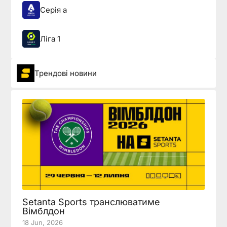
Серія а
Ліга 1
Трендові новини
Setanta Sports транслюватиме
Вімблдон
18 Jun, 2026