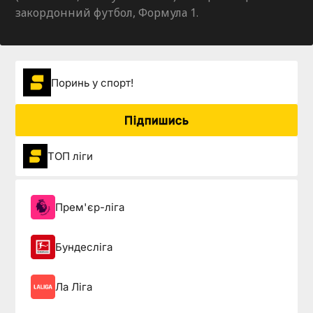
закордонний футбол, Формула 1.
Поринь у спорт!
Підпишись
ТОП ліги
Прем'єр-ліга
Бундесліга
Ла Ліга