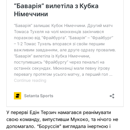
У перерві Едін Терзич намагався реанімувати
свою команду, випустивши Мукоко, та нічого не
допомагало. “Боруссія” виглядала інертною і