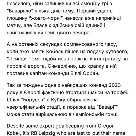
безсилою, ніби залишивши всі емоції у грі з
“Баварією” кілька днів тому. Перший удар в
площину “жовто-чорні” нанесли вже наприкінці
матчу, але Бласвіх здійснив свій єдиний і
найважливіший сейв цього вечора.
А на останніх секундах компенсованого часу,
коли вже навіть Кобель пішов на подачу кутового,
“Лейпциг” зміг відбитись і розігнати контратаку на
порожні ворота. Символічно, що крапку в ній
поставив капітан команди Віллі Орбан.
Так за тиждень одна з найкращих команд 2023
року в Європі фактично втратила шанси на трофеї.
Шлях “Боруссії” в Кубку обірвався на
чвертьфінальній стадії, а поразка від “Баварії”
може стати вирішальною в чемпіонській гонці.
Despite some expert goalkeeping from Gregor
Kobel, it's RB Leipzig who are last to put their name