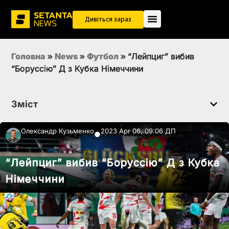
Дивіться зараз
Головна
»
News
»
Футбол
»
“Лейпциг” вибив
“Боруссію” Д з Кубка Німеччини
Зміст
Олександр Кузьменко
2023 Apr 06, 09:06 ДП
●
“Лейпциг” вибив “Боруссію” Д з Кубка
Німеччини