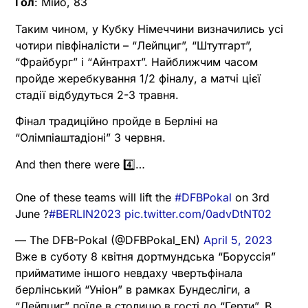
Гол
: Мійо, 83
Таким чином, у Кубку Німеччини визначились усі
чотири півфіналісти – “Лейпциг”, “Штутгарт”,
“Фрайбург” і “Айнтрахт”. Найближчим часом
пройде жеребкування 1/2 фіналу, а матчі цієї
стадії відбудуться 2-3 травня.
Фінал традиційно пройде в Берліні на
“Олімпіаштадіоні” 3 червня.
And then there were 4️⃣…
One of these teams will lift the
#DFBPokal
on 3rd
June ?
#BERLIN2023
pic.twitter.com/0advDtNT02
— The DFB-Pokal (@DFBPokal_EN)
April 5, 2023
Вже в суботу 8 квітня дортмундська “Боруссія”
прийматиме іншого невдаху чвертьфінала
берлінський “Уніон” в рамках Бундесліги, а
“Лейпциг” поїде в столицю в гості до “Герти”. В