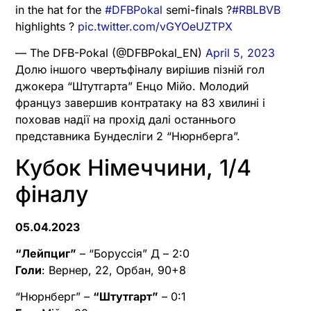
in the hat for the
#DFBPokal
semi-finals ?
#RBLBVB
highlights ?
pic.twitter.com/vGYOeUZTPX
— The DFB-Pokal (@DFBPokal_EN)
April 5, 2023
Долю іншого чвертьфіналу вирішив пізній гол
джокера “Штутгарта” Енцо Мійо. Молодий
француз завершив контратаку на 83 хвилині і
поховав надії на прохід далі останнього
представника Бундесліги 2 “Нюрнберга”.
Кубок Німеччини, 1/4
фіналу
05.04.2023
“Лейпциг”
– “Боруссія” Д – 2:0
Голи
: Вернер, 22, Орбан, 90+8
“Нюрнберг” –
“Штутгарт”
– 0:1