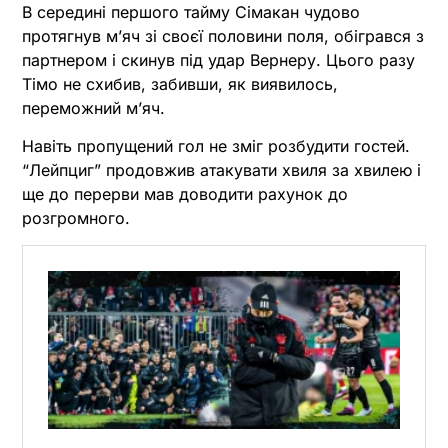
В середині першого тайму Сімакан чудово
протягнув м’яч зі своєї половини поля, обігрався з
партнером і скинув під удар Вернеру. Цього разу
Тімо не схибив, забивши, як виявилось,
переможний м’яч.
Навіть пропущений гол не зміг розбудити гостей.
“Лейпциг” продовжив атакувати хвиля за хвилею і
ще до перерви мав доводити рахунок до
розгромного.