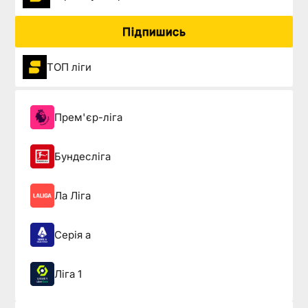
Підпишись
ТОП ліги
Прем'єр-ліга
Бундесліга
Ла Ліга
Серія а
Ліга 1