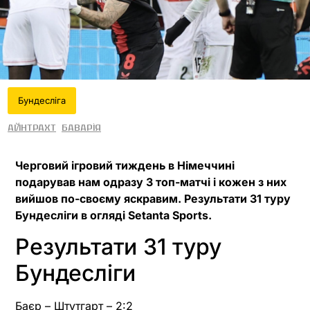
Бундесліга
Айнтрахт
Баварія
Черговий ігровий тиждень в Німеччині
подарував нам одразу 3 топ-матчі і кожен з них
вийшов по-своєму яскравим. Результати 31 туру
Бундесліги в огляді Setanta Sports.
Результати 31 туру
Бундесліги
Баєр – Штутгарт – 2:2