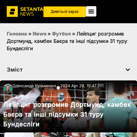
Дивіться зараз
Головна
»
News
»
Футбол
»
Лейпциг розгромив
Дортмунд, камбек Баєра та інші підсумки 31 туру
Бундесліги
Зміст
Олександр Кузьменко
2024 Apr 29, 15:47 ПП
●
Лейпциг розгромив Дортмунд, камбек
Баєра та інші підсумки 31 туру
Бундесліги