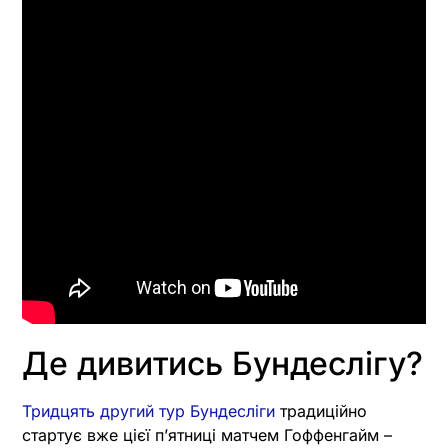
Де дивитись Бундеслігу?
Тридцять другий тур Бундесліги
традиційно
стартує вже цієї пʼятниці матчем Гоффенгайм –