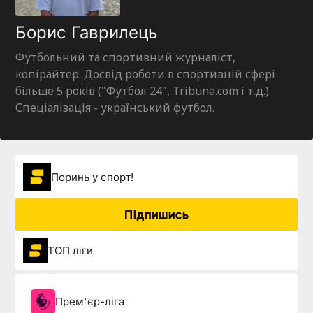
Борис Гаврилець
Футбольний та спортивний журналіст,
копірайтер. Досвід роботи в спортивній сфері
більше 5 років ("Футбол 24", Tribuna.com і т.д.).
Спеціалізація - український футбол.
Поринь у спорт!
Підпишись
ТОП ліги
Прем'єр-ліга