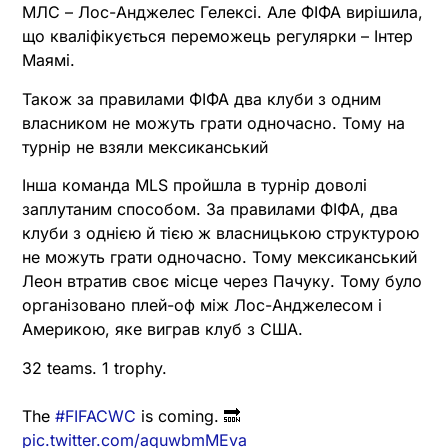
МЛС – Лос-Анджелес Гелексі. Але ФІФА вирішила,
що кваліфікується переможець регулярки – Інтер
Маямі.
Також за правилами ФІФА два клуби з одним
власником не можуть грати одночасно. Тому на
турнір не взяли мексиканський
Інша команда MLS пройшла в турнір доволі
заплутаним способом. За правилами ФІФА, два
клуби з однією й тією ж власницькою структурою
не можуть грати одночасно. Тому мексиканський
Леон втратив своє місце через Пачуку. Тому було
організовано плей-оф між Лос-Анджелесом і
Америкою, яке виграв клуб з США.
32 teams. 1 trophy.
The
#FIFACWC
is coming. 🔜
pic.twitter.com/aquwbmMEva