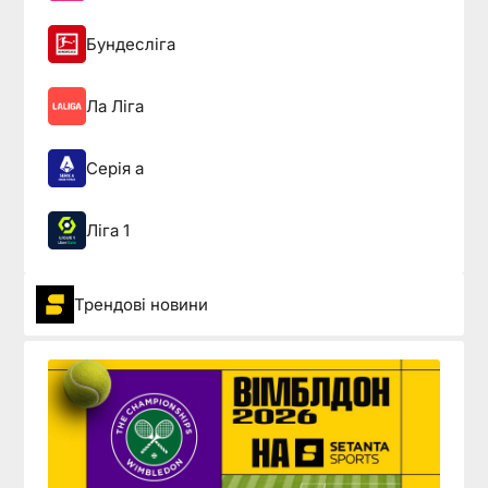
Бундесліга
Ла Ліга
Серія а
Ліга 1
Трендові новини