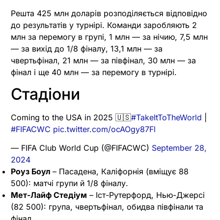
Решта 425 млн доларів розподіляється відповідно
до результатів у турнірі. Команди заробляють 2
млн за перемогу в групі, 1 млн — за нічию, 7,5 млн
— за вихід до 1/8 фіналу, 13,1 млн — за
чвертьфінал, 21 млн — за півфінал, 30 млн — за
фінал і ще 40 млн — за перемогу в турнірі.
Стадіони
Coming to the USA in 2025 🇺🇸
#TakeItToTheWorld
|
#FIFACWC
pic.twitter.com/ocAOgy87Fl
— FIFA Club World Cup (@FIFACWC)
September 28,
2024
Роуз Боул
– Пасадена, Каліфорнія (вміщує 88
500): матчі групи й 1/8 фіналу.
Мет-Лайф Стедіум
– Іст-Рутерфорд, Нью-Джерсі
(82 500): група, чвертьфінал, обидва півфінали та
фінал.