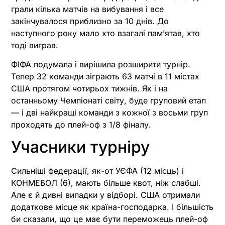
грали кілька матчів на вибування і все
закінчувалося приблизно за 10 днів. До
наступного року мало хто взагалі пам’ятав, хто
тоді виграв.
ФІФА подумала і вирішила розширити турнір.
Тепер 32 команди зіграють 63 матчі в 11 містах
США протягом чотирьох тижнів. Як і на
останньому Чемпіонаті світу, буде груповий етап
— і дві найкращі команди з кожної з восьми груп
проходять до плей-оф з 1/8 фіналу.
Учасники турніру
Сильніші федерації, як-от УЄФА (12 місць) і
КОНМЕБОЛ (6), мають більше квот, ніж слабші.
Але є й дивні випадки у відборі. США отримали
додаткове місце як країна-господарка. І більшість
би сказали, що це має бути переможець плей-оф