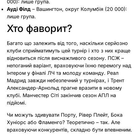
000): лише група.
Ауді Філд
– Вашингтон, округ Колумбія (20 000):
лише група.
Хто фаворит?
Багато що залежить від того, наскільки серйозно
клуби сприйматимуть цей турнір і хто з них краще
відновиться після виснажливого сезону. ПСЖ –
непоганий варіант, враховуючи їхню перемогу над
Інтером у фіналі ЛЧ та молоду команду. Реал
Мадрид завжди небезпечний у турнірах, і Трент
Александер-Арнольд прагне вразити в новому
клубі. Манчестер Сіті закінчив сезон АПЛ на
підйомі.
Чи можуть здивувати Порту, Рівер Плейт, Бока
Хуніорс або Фламенго? Теоретично – так. Але
враховуючи конкурентів, складно бути впевненим.