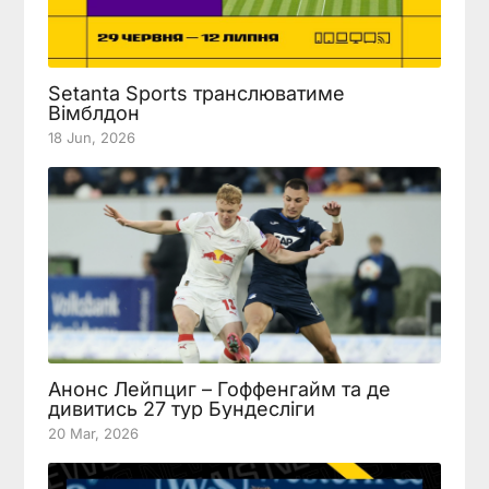
Setanta Sports транслюватиме
Вімблдон
18 Jun, 2026
Анонс Лейпциг – Гоффенгайм та де
дивитись 27 тур Бундесліги
20 Mar, 2026