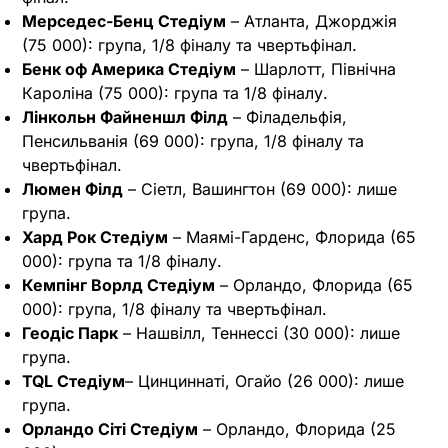
Мерседес-Бенц Стедіум
– Атланта, Джорджія
(75 000): група, 1/8 фіналу та чвертьфінал.
Бенк оф Америка Стедіум
– Шарлотт, Північна
Кароліна (75 000): група та 1/8 фіналу.
Лінкольн Файненшл Філд
– Філадельфія,
Пенсильванія (69 000): група, 1/8 фіналу та
чвертьфінал.
Люмен Філд
– Сіетл, Вашингтон (69 000): лише
група.
Хард Рок Стедіум
– Маямі-Гарденс, Флорида (65
000): група та 1/8 фіналу.
Кемпінг Ворлд Стедіум
– Орландо, Флорида (65
000): група, 1/8 фіналу та чвертьфінал.
Геодіс Парк
– Нашвілл, Теннессі (30 000): лише
група.
TQL Стедіум
– Цинциннаті, Огайо (26 000): лише
група.
Орландо Сіті Стедіум
– Орландо, Флорида (25