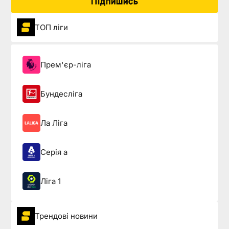
Підпишись
ТОП ліги
Прем'єр-ліга
Бундесліга
Ла Ліга
Серія а
Ліга 1
Трендові новини