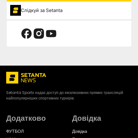
Слідкуй за Setanta
Setanta Sports надає доступ до ексклюзивних прямих трансляцій
найпопулярніших спортивних турнірів.
Додатково
Довідка
ФУТБОЛ
Довідка