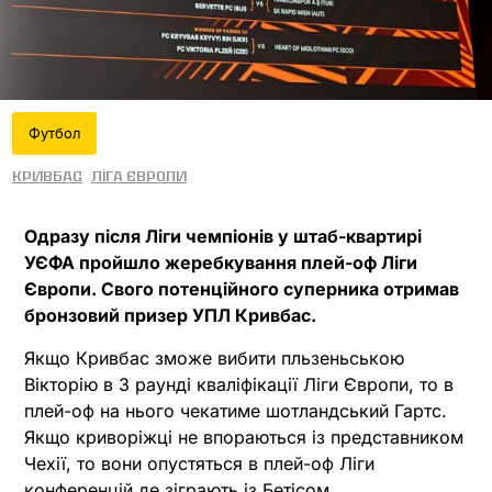
Футбол
Кривбас
Ліга Європи
Одразу після Ліги чемпіонів у штаб-квартирі
УЄФА пройшло жеребкування плей-оф Ліги
Європи. Свого потенційного суперника отримав
бронзовий призер УПЛ Кривбас.
Якщо Кривбас зможе вибити пльзеньською
Вікторію в 3 раунді кваліфікації Ліги Європи, то в
плей-оф на нього чекатиме шотландський Гартс.
Якщо криворіжці не впораються із представником
Чехії, то вони опустяться в плей-оф Ліги
конференцій де зіграють із Бетісом.