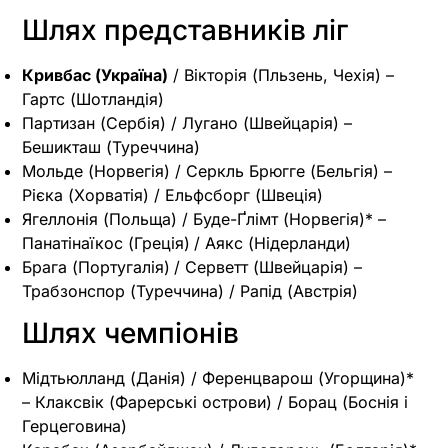
Шлях представників ліг
Кривбас (Україна)
/ Вікторія (Пльзень, Чехія) –
Гартс (Шотландія)
Партизан (Сербія) / Лугано (Швейцарія) –
Бешикташ (Туреччина)
Мольде (Норвегія) / Серкль Брюгге (Бельгія) –
Рієка (Хорватія) / Ельфсборг (Швеція)
Ягеллонія (Польща) / Буде-Ґлімт (Норвегія)* –
Панатінаїкос (Греція)
/ Аякс (Нідерланди)
Брага (Португалія)
/ Серветт (Швейцарія) –
Трабзонспор (Туреччина) / Рапід (Австрія)
Шлях чемпіонів
Мідтьюлланд (Данія) / Ференцварош (Угорщина)*
– Клаксвік (Фарерські острови) / Борац (Боснія і
Герцеговина)