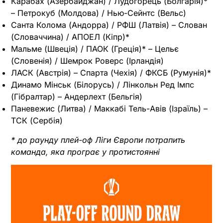
Карабах (Азербайджан) / Лудогорець (Болгарія)*
– Петрокуб (Молдова) / Нью-Сейнтс (Вельс)
Санта Колома (Андорра) / РФШ (Латвія) – Слован
(Словаччина) / АПОЕЛ (Кіпр)*
Мальме (Швеція) / ПАОК (Греція)* – Цельє
(Словенія) / Шемрок Роверс (Ірландія)
ЛАСК (Австрія) – Спарта (Чехія) / ФКСБ (Румунія)*
Динамо Мінськ (Білорусь) / Лінкольн Ред Імпс
(Гібралтар) – Андерлехт (Бельгія)
Паневежис (Литва) / Маккабі Тель-Авів (Ізраїль) –
ТСК (Сербія)
* до раунду плей-оф Ліги Європи потрапить
команда, яка програє у протистоянні