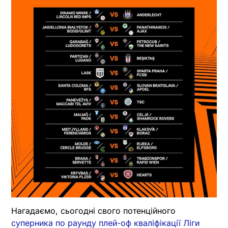
Нагадаємо, сьогодні свого потенційного
суперника по раунду плей-оф кваліфікації Ліги