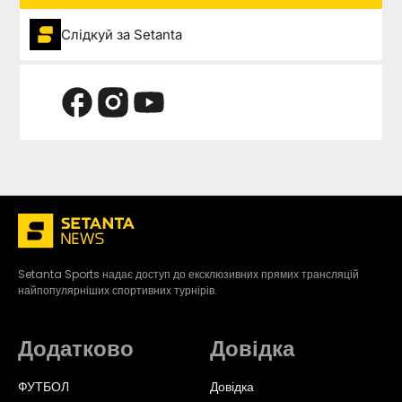
Слідкуй за Setanta
Setanta Sports надає доступ до ексклюзивних прямих трансляцій
найпопулярніших спортивних турнірів.
Додатково
Довідка
ФУТБОЛ
Довідка