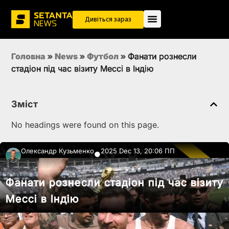
Дивіться зараз
Головна
»
News
»
Футбол
»
Фанати рознесли
стадіон під час візиту Мессі в Індію
Зміст
No headings were found on this page.
Олександр Кузьменко
2025 Dec 13, 20:06 ПП
●
Фанати рознесли стадіон під час візиту
Мессі в Індію