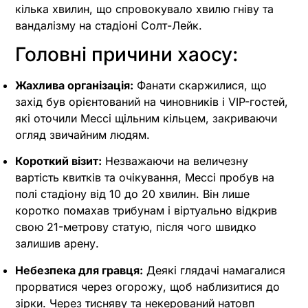
кілька хвилин, що спровокувало хвилю гніву та
вандалізму на стадіоні Солт-Лейк.
Головні причини хаосу:
Жахлива організація:
Фанати скаржилися, що
захід був орієнтований на чиновників і VIP-гостей,
які оточили Мессі щільним кільцем, закриваючи
огляд звичайним людям.
Короткий візит:
Незважаючи на величезну
вартість квитків та очікування, Мессі пробув на
полі стадіону від 10 до 20 хвилин. Він лише
коротко помахав трибунам і віртуально відкрив
свою 21-метрову статую, після чого швидко
залишив арену.
Небезпека для гравця:
Деякі глядачі намагалися
прорватися через огорожу, щоб наблизитися до
зірки. Через тисняву та некерований натовп