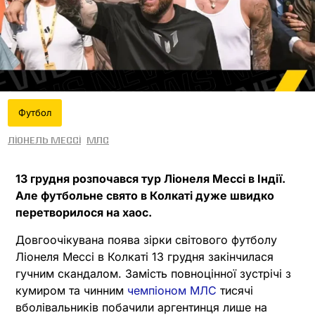
Футбол
Ліонель Мессі
МЛС
13 грудня розпочався тур Ліонеля Мессі в Індії.
Але футбольне свято в Колкаті дуже швидко
перетворилося на хаос.
Довгоочікувана поява зірки світового футболу
Ліонеля Мессі в Колкаті 13 грудня закінчилася
гучним скандалом. Замість повноцінної зустрічі з
кумиром та чинним
чемпіоном МЛС
тисячі
вболівальників побачили аргентинця лише на