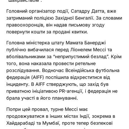
Головний організатор події, Сатадру Датта, вже
затриманий поліцією Західної Бенгалії. За словами
правоохоронців, він надав письмову згоду
повернути кошти за продані квитки.
Головна міністерка штату Мамата Банерджі
публічно вибачилася перед Ліонелем Мессі та
вболівальниками за “неприпустимий безлад”. Крім
того, вона наказала провести ретельне
розслідування. Водночас Всеіндійська футбольна
федерація (AIFF) поспішила відхреститися від
інциденту. В AIFF стверджують, що захід був
приватною ініціативою PR-агенції, і федерація не
брала участі в його плануванні.
Попри цей провал, турне Мессі має
продовжуватися в інших містах Індії, зокрема в
Хайдарабаді та Мумбаї, проте тепер безпекові