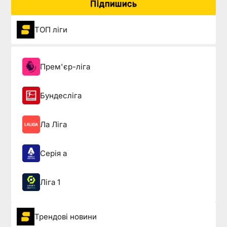
Підпишись
ТОП ліги
Прем'єр-ліга
Бундесліга
Ла Ліга
Серія а
Ліга 1
Трендові новини