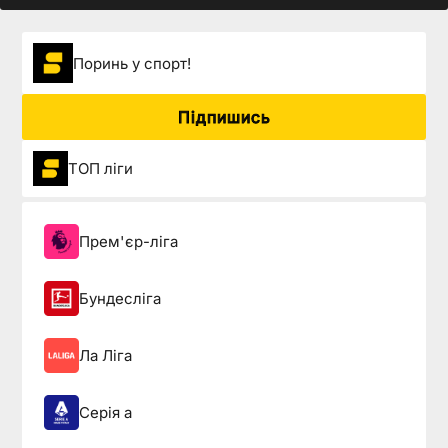
Поринь у спорт!
Підпишись
ТОП ліги
Прем'єр-ліга
Бундесліга
Ла Ліга
Серія а