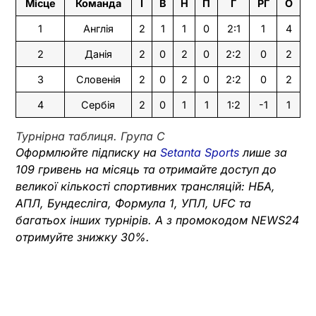
Місце
Команда
І
В
Н
П
Г
РГ
О
1
Англія
2
1
1
0
2:1
1
4
2
Данія
2
0
2
0
2:2
0
2
3
Словенія
2
0
2
0
2:2
0
2
4
Сербія
2
0
1
1
1:2
-1
1
Турнірна таблиця. Група C
Оформлюйте підписку на
Setanta Sports
лише за
109 гривень на місяць та отримайте доступ до
великої кількості спортивних трансляцій: НБА,
АПЛ, Бундесліга, Формула 1, УПЛ, UFC та
багатьох інших турнірів. А з промокодом NEWS24
отримуйте знижку 30%.