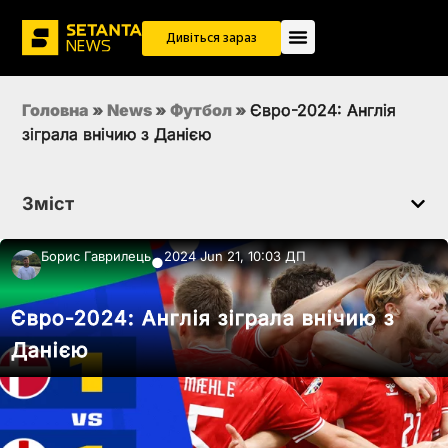
Дивіться зараз
Головна
»
News
»
Футбол
»
Євро-2024: Англія
зіграла внічию з Данією
Зміст
Борис Гаврилець
2024 Jun 21, 10:03 ДП
●
Євро-2024: Англія зіграла внічию з
Данією