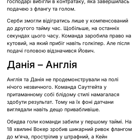
господарі вибігли в контратаку, яка завершилась
подачею з флангу та голом.
Серби змогли відігратись лише у компенсований
до другого тайму час. Щобільше, на останніх
секундах цього часу. Команда заробила право на
кутовий, на який прибіг навіть голкіпер. Але після
подачі головою відзначився Йович.
Данія – Англія
Англія та Данія не продемонстрували на полі
нічого незвичного. Команда Саутгейта у
притаманному собі блідому стилі намагалася
здобути результат. Тому на їх фоні датчани
виглядали навіть дещо привабливіше.
Обидва голи команди забили у першому таймі. На
18 хвилині Вокер зробив шикарний ривок флангом
до м’яча, прострілив у штрафний, а Кейн