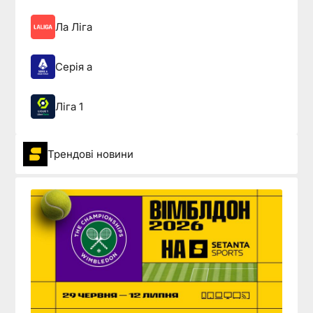
Ла Ліга
Серія а
Ліга 1
Трендові новини