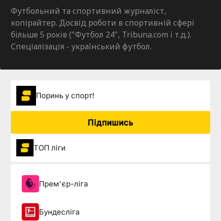
Футбольний та спортивний журналіст,
копірайтер. Досвід роботи в спортивній сфері
більше 5 років ("Футбол 24", Tribuna.com і т.д.).
Спеціалізація - український футбол.
Поринь у спорт!
Підпишись
ТОП ліги
Прем'єр-ліга
Бундесліга