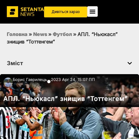
Дивіться зараз
Головна
»
News
»
Футбол
»
АПЛ. “Ньюкасл”
знищив “Тоттенгем”
Зміст
Борис Гаврилець
2023 Apr 24, 15:07 ПП
●
АПЛ. “Ньюкасл” знищив “Тоттенгем”