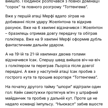
вийшло. Поєдинок розпочався з повної домінації
“сорок” та повного розгрому “Тоттенгема”.
Вже у першій атаці Мерфі вдало зіграв на
добиванні після удару Жоелінтона та відкрив
рахунок. Вже на 6 хвилині відзначився і Жоелінтон
– бразилець отримав довгу передачу та обіграв
голкіпера. Вже на 9 хвилині Мерфі оформив дубль
фантастичним дальнім ударом.
А на 19-ій та 21-ій хвилинах двома голами
відзначився Ісак. Спершу швед вийшов віч-на-віч
з голкіпером та переграв Льоріса після довгої
передачі. А вже у наступній атаці Ісак пробив з
гострого кута та прошив воротаря “Тоттенгема”.
На початку другого тайму “шпори” відіграли один
гол: Кейн самотужки протягнув м’яч у штрафний
майданчик та пробив у дальній кут. Проте це не
надало команді імпульсу. “Ньюкасл” забив вшосте