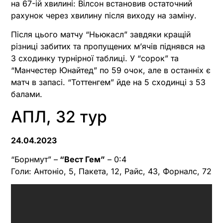
на 67-ій хвилині: Вілсон встановив остаточний
рахунок через хвилину після виходу на заміну.
Після цього матчу “Ньюкасл” завдяки кращій
різниці забитих та пропущених м’ячів піднявся на
3 сходинку турнірної таблиці. У “сорок” та
“Манчестер Юнайтед” по 59 очок, але в останніх є
матч в запасі. “Тоттенгем” йде на 5 сходинці з 53
балами.
АПЛ, 32 тур
24.04.2023
“Борнмут” –
“Вест Гем”
– 0:4
Голи: Антоніо, 5, Пакета, 12, Райс, 43, Форналс, 72