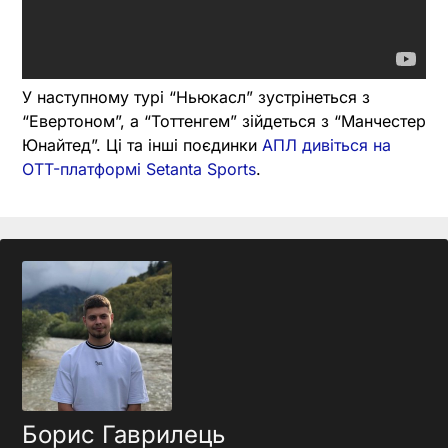
У наступному турі “Ньюкасл” зустрінеться з
“Евертоном”, а “Тоттенгем” зійдеться з “Манчестер
Юнайтед”. Ці та інші поєдинки
АПЛ дивіться на
OTT-платформі Setanta Sports
.
Борис Гаврилець