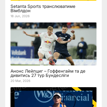
Setanta Sports транслюватиме
Вімблдон
18 Jun, 2026
Анонс Лейпциг – Гоффенгайм та де
дивитись 27 тур Бундесліги
20 Mar, 2026