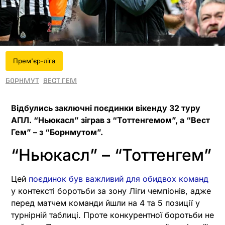
Прем'єр-ліга
Борнмут
Вест Гем
Відбулись заключні поєдинки вікенду 32 туру
АПЛ. “Ньюкасл” зіграв з “Тоттенгемом”, а “Вест
Гем” – з “Борнмутом”.
“Ньюкасл” – “Тоттенгем”
Цей
поєдинок був важливий для обидвох команд
у контексті боротьби за зону Ліги чемпіонів, адже
перед матчем команди йшли на 4 та 5 позиції у
турнірній таблиці. Проте конкурентної боротьби не