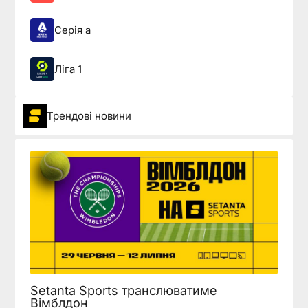
Серія а
Ліга 1
Трендові новини
Setanta Sports транслюватиме
Вімблдон