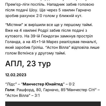
Прем’єр-ліги поспіль. Нападник забив головою
після подачі Шоу. Ще через 5 хвилин Гарначо
зробив рахунок 2:0 голом у ближній кут.
“Містяни” ж вирішили все ще у першому таймі.
Вже на 4 хвилині Родрі забив після подачі з
кутового. На 39-ій Гюндоган замкнув простріл
Голанда, а на 45+1-ій Марез реалізував пенальті,
який заробив Гріліш. “Астон Вілла” відповіла лише
голом Воткінса у другому таймі.
АПЛ, 23 тур
12.02.2023
“Лідс” – “
Манчестер Юнайтед
” – 0:2
Голи
: Рашфорд, 80, Гарначо, 85“Манчестер Сіті” –
“Астон Вілла” – 3:1