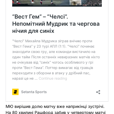
МЮ вирішив долю матчу вже наприкінці зустрічі.
На 80 хвилині Рашфорд забив у четвертому матчі