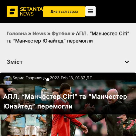
Дивіться зараз
Головна
»
News
»
Футбол
»
АПЛ. “Манчестер Сіті”
та “Манчестер Юнайтед” перемогли
Зміст
Борис Гаврилець
2023 Feb 13, 01:37 ДП
●
АПЛ. “Манчестер Сіті” та “Манчестер
Юнайтед” перемогли