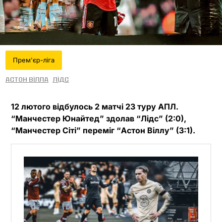
Прем'єр-ліга
Астон Вілла
Лідс
12 лютого відбулось 2 матчі 23 туру АПЛ.
“Манчестер Юнайтед” здолав “Лідс” (2:0),
“Манчестер Сіті” переміг “Астон Віллу” (3:1).