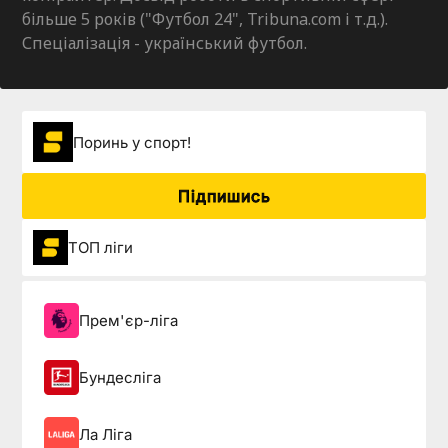
більше 5 років ("Футбол 24", Tribuna.com і т.д.).
Спеціалізація - український футбол.
Поринь у спорт!
Підпишись
ТОП ліги
Прем'єр-ліга
Бундесліга
Ла Ліга