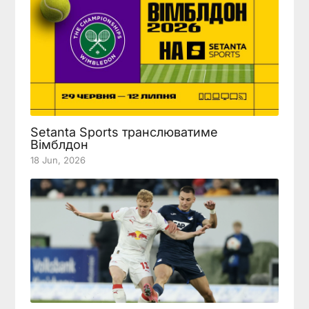
Setanta Sports транслюватиме
Вімблдон
18 Jun, 2026