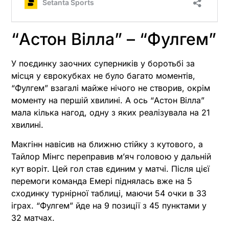
“Астон Вілла” – “Фулгем”
У поєдинку заочних суперників у боротьбі за
місця у єврокубках не було багато моментів,
“Фулгем” взагалі майже нічого не створив, окрім
моменту на першій хвилині. А ось “Астон Вілла”
мала кілька нагод, одну з яких реалізувала на 21
хвилині.
Макгінн навісив на ближню стійку з кутового, а
Тайлор Мінгс переправив м’яч головою у дальній
кут воріт. Цей гол став єдиним у матчі. Після цієї
перемоги команда Емері піднялась вже на 5
сходинку турнірної таблиці, маючи 54 очки в 33
іграх. “Фулгем” йде на 9 позиції з 45 пунктами у
32 матчах.