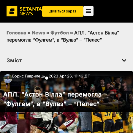
Дивіться зараз
Головна
»
News
»
Футбол
»
АПЛ. “Астон Вілла”
перемогла “Фулгем”, а “Вулвз” – “Пелес”
Зміст
Борис Гаврилець
2023 Apr 26, 11:46 ДП
●
АПЛ. “Астон Вілла” перемогла
“Фулгем”, а “Вулвз” – “Пелес”