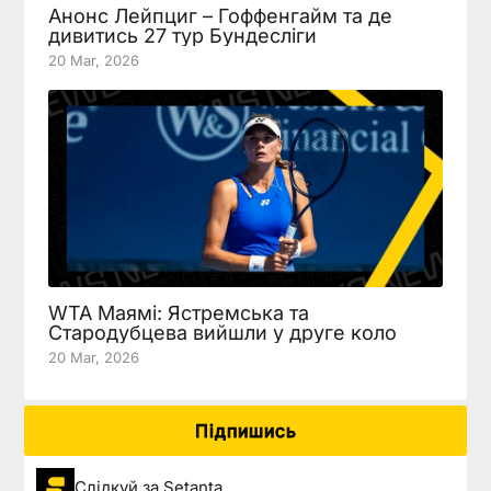
Анонс Лейпциг – Гоффенгайм та де
дивитись 27 тур Бундесліги
20 Mar, 2026
WTA Маямі: Ястремська та
Стародубцева вийшли у друге коло
20 Mar, 2026
Підпишись
Слідкуй за Setanta