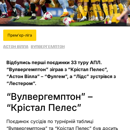
Прем'єр-ліга
Астон Вілла
Вулвергемптон
Відбулись перші поєдинки 33 туру АПЛ.
“Вулвергемптон” зіграв з “Крістал Пелес”,
“Астон Вілла” – “Фулгем”, а “Лідс” зустрівся з
“Лестером”.
“Вулвергемптон” –
“Крістал Пелес”
Поєдинок сусідів по турнірній таблиці
“Вулвергемптона” та “Крістал Пелес” був досить