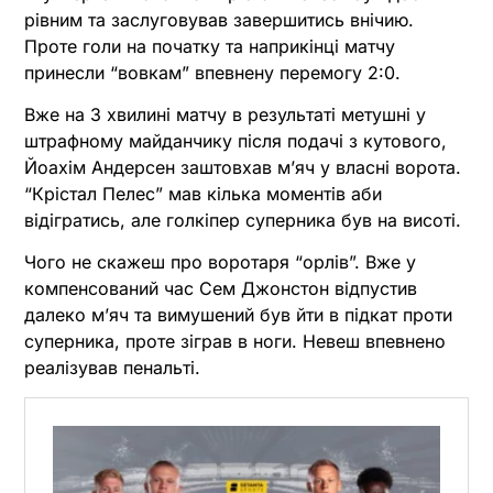
рівним та заслуговував завершитись внічию.
Проте голи на початку та наприкінці матчу
принесли “вовкам” впевнену перемогу 2:0.
Вже на 3 хвилині матчу в результаті метушні у
штрафному майданчику після подачі з кутового,
Йоахім Андерсен заштовхав м’яч у власні ворота.
“Крістал Пелес” мав кілька моментів аби
відігратись, але голкіпер суперника був на висоті.
Чого не скажеш про воротаря “орлів”. Вже у
компенсований час Сем Джонстон відпустив
далеко м’яч та вимушений був йти в підкат проти
суперника, проте зіграв в ноги. Невеш впевнено
реалізував пенальті.