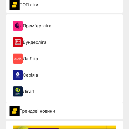
ТОП ліги
Прем'єр-ліга
Бундесліга
Ла Ліга
Серія а
Ліга 1
Трендові новини