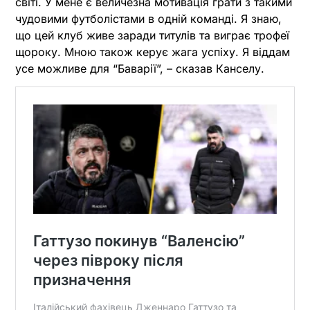
світі. У мене є величезна мотивація грати з такими
чудовими футболістами в одній команді. Я знаю,
що цей клуб живе заради титулів та виграє трофеї
щороку. Мною також керує жага успіху. Я віддам
усе можливе для “Баварії”, – сказав Канселу.