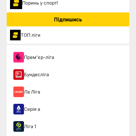
Поринь у спорт!
Підпишись
ТОП ліги
Прем'єр-ліга
Бундесліга
Ла Ліга
Серія а
Ліга 1