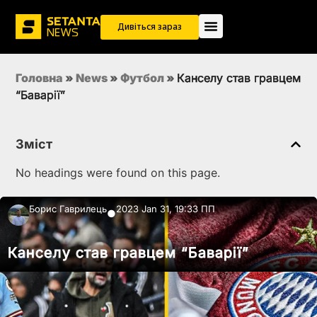
Дивіться зараз
Головна
»
News
»
Футбол
»
Канселу став гравцем
“Баварії”
Зміст
No headings were found on this page.
Борис Гаврилець
2023 Jan 31, 19:33 ПП
●
Канселу став гравцем “Баварії”