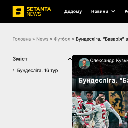
Додому
Новини
Р
Головна
»
News
»
Футбол
»
Бундесліга. “Баварія” 
Зміст
Олександр Кузь
Бундесліга. 16 тур
Бундесліга. “Б