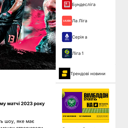
Бундесліга
Ла Ліга
Серія а
Ліга 1
Трендові новини
ому матчі 2023 року
ть шоу, яке має