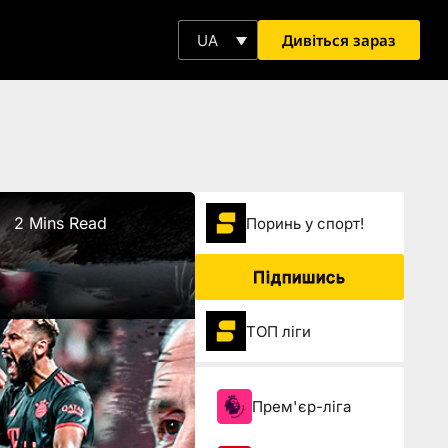
Дивіться зараз
UA
2 Mins Read
Поринь у спорт!
Підпишись
ТОП ліги
Прем'єр-ліга