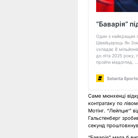
Саме мюнхенці відкр
контратаку по лівом
Мотінг. “Лейпциг” в
Гальстенберг зробив
секунд проштовхнув
“Баварія” мала б ви