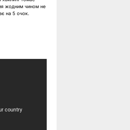
чия жодним чином не
ає на 5 очок.