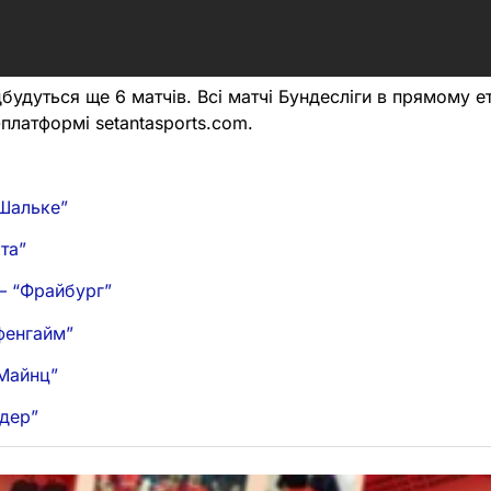
ідбудуться ще 6 матчів. Всі матчі Бундесліги в прямому е
платформі setantasports.com.
“Шальке”
та”
– “Фрайбург”
ффенгайм”
“Майнц”
рдер”