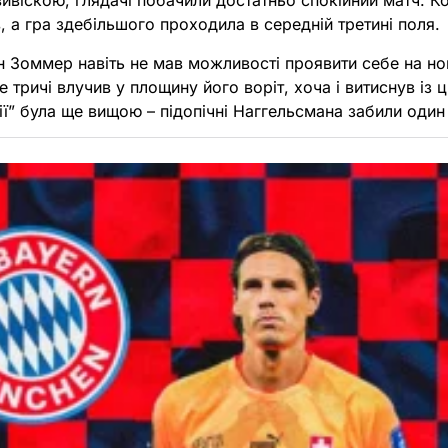
вивіскою, глядачі побачили достатньо спокійний матч. 
 а гра здебільшого проходила в середній третині поля.
Ян Зоммер навіть не мав можливості проявити себе на 
 тричі влучив у площину його воріт, хоча і витиснув із 
ії” була ще вищою – підопічні Наггельсмана забили один