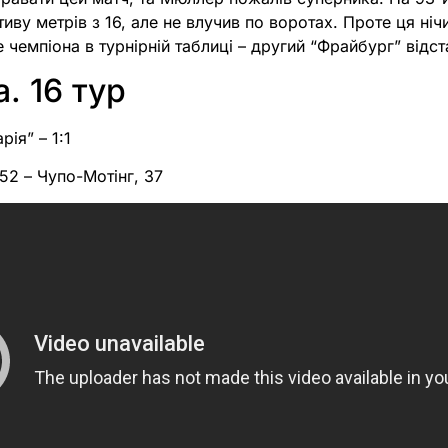
иву метрів з 16, але не влучив по воротах. Проте ця ні
 чемпіона в турнірній таблиці – другий “Фрайбург” відст
. 16 тур
рія” – 1:1
 52 – Чупо-Мотінг, 37