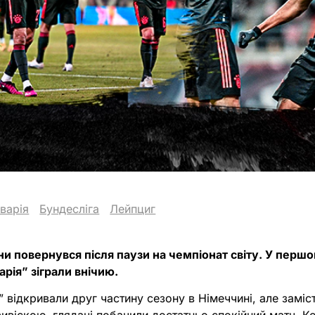
варія
Бундесліга
Лейпциг
и повернувся після паузи на чемпіонат світу. У перш
арія” зіграли внічию.
г” відкривали друг частину сезону в Німеччині, але заміс