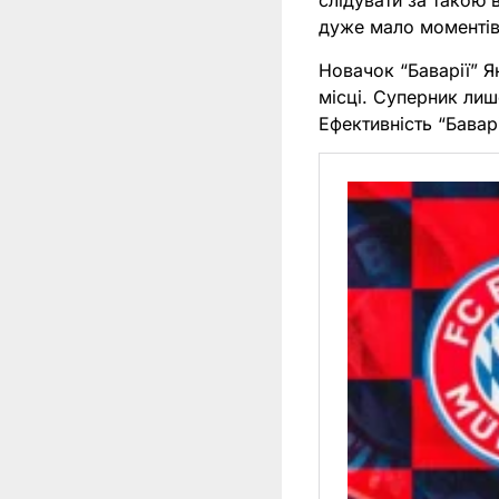
слідувати за такою 
дуже мало моментів,
Новачок “Баварії” 
місці. Суперник лише
Ефективність “Бавар