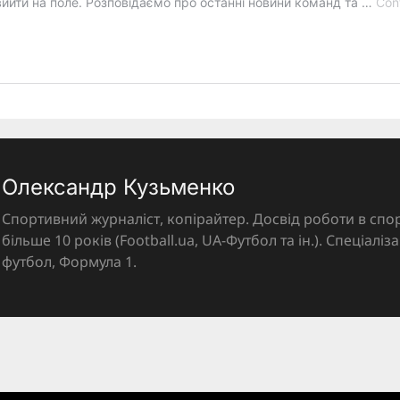
Олександр Кузьменко
Спортивний журналіст, копірайтер. Досвід роботи в спор
більше 10 років (Football.ua, UA-Футбол та ін.). Спеціалі
футбол, Формула 1.