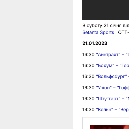
В суботу 21 січня в
Setanta Sports
і ОТТ-
21.01.2023
16:30
“Айнтрахт” – 
16:30
“Бохум” – “Гер
16:30
“Вольфсбург” 
16:30
“Уніон” – “Го
16:30
“Штутгарт” – 
19:30
“Кельн” – “Ве