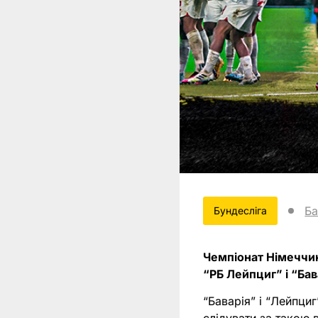
Ба
Бундесліга
Чемпіонат Німеччин
“РБ Лейпциг” і “Бав
“Баварія” і “Лейпци