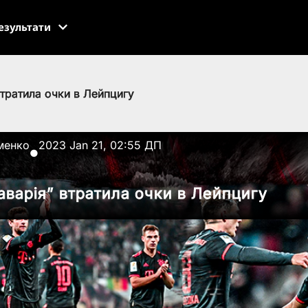
езультати
втратила очки в Лейпцигу
менко
2023 Jan 21, 02:55 ДП
●
аварія” втратила очки в Лейпцигу