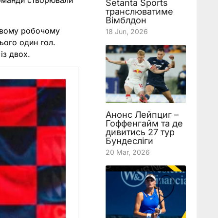
Команди створювали
Setanta Sports
транслюватиме
Вімблдон
новому робочому
18 Jun, 2026
цього один гол.
 із двох.
Анонс Лейпциг –
Гоффенгайм та де
дивитись 27 тур
Бундесліги
20 Mar, 2026