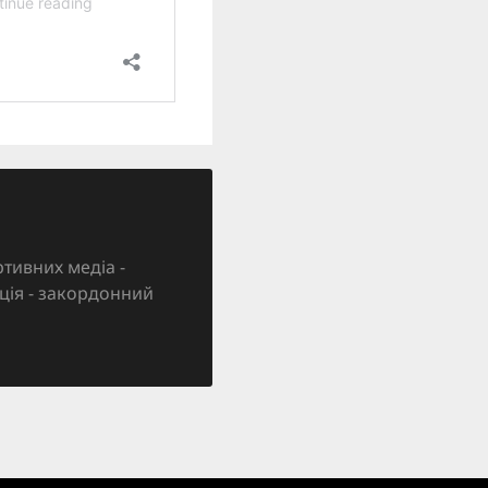
тивних медіа -
зація - закордонний