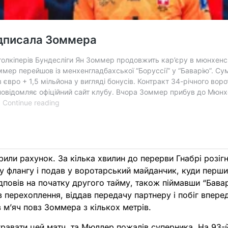
или рахунок. За кілька хвилин до перерви Гнабрі розіг
у флангу і подав у воротарський майданчик, куди перши
ідповів на початку другого тайму, також піймавши “Бавар
 перехоплення, віддав передачу партнеру і побіг вперед
 м’яч повз Зоммера з кількох метрів.
гравати цей матч, та Мюллер пожалів суперника. На 93-