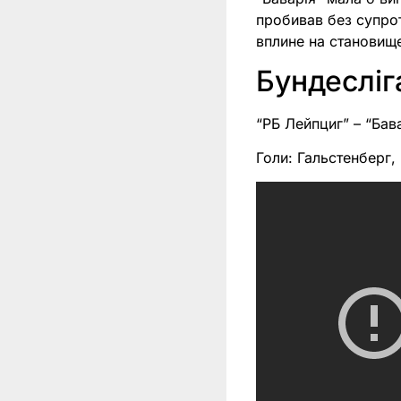
пробивав без супрот
вплине на становище
Бундесліга
“РБ Лейпциг” – “Бава
Голи: Гальстенберг,