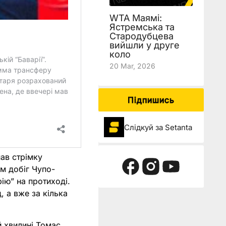
WTA Маямі:
Ястремська та
Стародубцева
вийшли у друге
коло
20 Mar, 2026
Підпишись
Слідкуй за Setanta
нав стрімку
м добіг Чупо-
ію” на протиході.
, а вже за кілька
й хвилині Томас