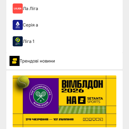
Ла Ліга
Серія а
Ліга 1
Трендові новини