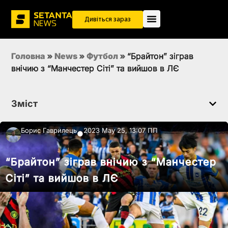
Дивіться зараз
Головна
»
News
»
Футбол
»
“Брайтон” зіграв
внічию з “Манчестер Сіті” та вийшов в ЛЄ
Зміст
Борис Гаврилець
2023 May 25, 13:07 ПП
●
“Брайтон” зіграв внічию з “Манчестер
Сіті” та вийшов в ЛЄ