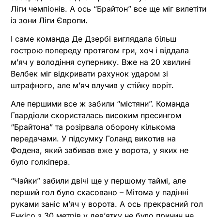
Ліги чемпіонів. А ось “Брайтон” все ще міг вилетіти
із зони Ліги Європи.
І саме команда Де Дзербі виглядала більш
гострою попереду протягом гри, хоч і віддала
м’яч у володіння супернику. Вже на 20 хвилині
Велбек міг відкривати рахунок ударом зі
штрафного, але м’яч влучив у стійку воріт.
Але першими все ж забили “містяни”. Команда
Гвардіоли скористалась високим пресингом
“Брайтона” та розірвала оборону кількома
передачами. У підсумку Голанд викотив на
Фодена, який забивав вже у ворота, у яких не
було голкіпера.
“Чайки” забили двічі ще у першому таймі, але
перший гол було скасовано – Мітома у падінні
руками заніс м’яч у ворота. А ось прекрасний гол
Енкісо з 30 метрів у дев’ятку не було причин не