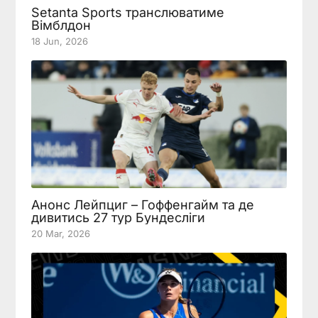
Setanta Sports транслюватиме
Вімблдон
18 Jun, 2026
Анонс Лейпциг – Гоффенгайм та де
дивитись 27 тур Бундесліги
20 Mar, 2026