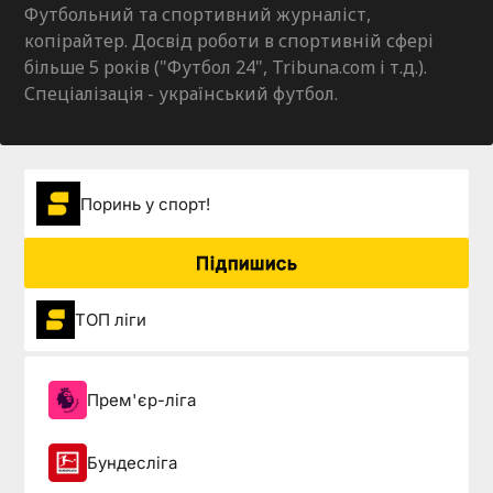
Футбольний та спортивний журналіст,
копірайтер. Досвід роботи в спортивній сфері
більше 5 років ("Футбол 24", Tribuna.com і т.д.).
Спеціалізація - український футбол.
Поринь у спорт!
Підпишись
ТОП ліги
Прем'єр-ліга
Бундесліга