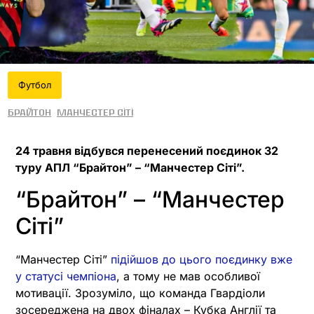
Футбол
Брайтон
Манчестер Сіті
24 травня відбувся перенесений поєдинок 32
туру АПЛ “Брайтон” – “Манчестер Сіті”.
“Брайтон” – “Манчестер
Сіті”
“Манчестер Сіті”
підійшов до цього поєдинку вже
у статусі чемпіона
, а тому не мав особливої
мотивації. Зрозуміло, що команда Гвардіоли
зосереджена на двох фіналах – Кубка Англії та