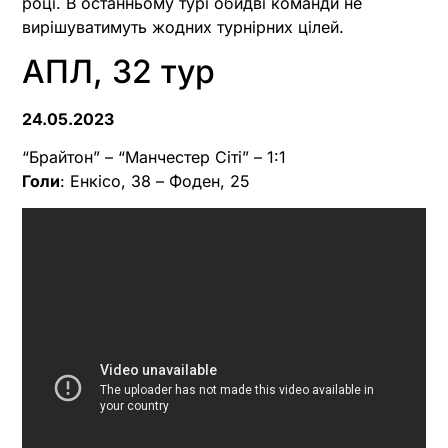
році. В останньому турі обидві команди не
вирішуватимуть жодних турнірних цілей.
АПЛ, 32 тур
24.05.2023
“Брайтон” – “Манчестер Сіті” – 1:1
Голи
: Енкісо, 38 – Фоден, 25