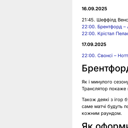
16.09.2025
21:45. Шеффілд Венс
22:00. Брентфорд – 
22:00. Крістал Пела
17.09.2025
22:00. Свонсі – Нот
Брентфорд
Як і минулого сезон
Транслятор покаже н
Також деякі з ігор б
саме матчі будуть п
кожним раундом.
Як оформи