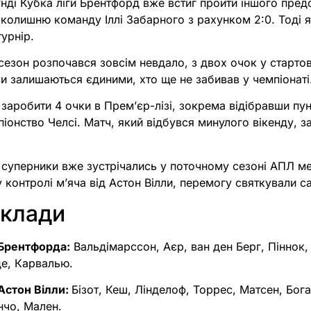
нді Кубка ліги Брентфорд вже встиг пройти іншого пред
колишню команду Іллі Забарного з рахунком 2:0. Тоді я
турнір.
езон розпочався зовсім невдало, з двох очок у старто
и залишаються єдиними, хто ще не забивав у чемпіонаті
заробити 4 очки в Прем’єр-лізі, зокрема відібравши пун
піонство Челсі. Матч, який відбувся минулого вікенду, 
 суперники вже зустрічались у поточному сезоні АПЛ ме
у контролі м’яча від Астон Вілли, перемогу святкували с
склади
 Брентфорда:
Вальдімарссон, Аєр, ван ден Берг, Піннок, 
де, Карвалью.
Астон Вілли:
Бізот, Кеш, Лінделоф, Торрес, Матсен, Бога
анчо, Мален.