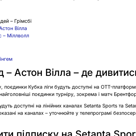
дей – Грімсбі
Астон Вілла
с – Міллволл
тінгем
 – Астон Вілла – де дивитис
у, поєдинки Кубка ліги будуть доступні на OTT-платформі
айголовніші поєдинки турніру, зокрема і матч Брентфор
удуть доступні на лінійних каналах Setanta Sports та Seta
оказані на каналах – уточнюйте у телепрограмі безпосе
ти підписку на Setanta Spor