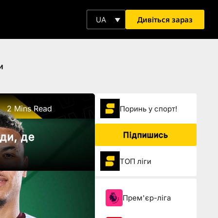
Дивіться зараз
UA
и
2 Mins Read
Поринь у спорт!
Підпишись
ди, де
ТОП ліги
Прем'єр-ліга