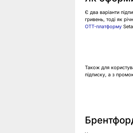
Є два варіанти підпи
гривень, тоді як рі
OTT-платформу
Seta
Також для користув
підписку, а з пром
Брентфорд