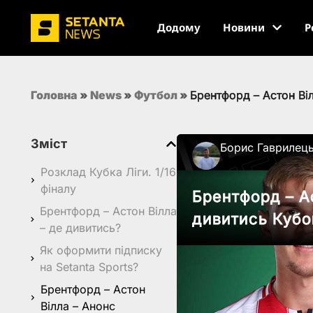
Додому
Новини
Р
Головна
»
News
»
Футбол
»
Брентфорд – Астон Віл
Зміст
Борис Гаврилец
Розклад Кубка Ліги. 1/16
фіналу
Брентфорд – Ас
Брентфорд – Астон Вілла
дивитись Кубо
– де дивитись?
Як оформити підписку
на Setanta Sports?
Брентфорд – Астон
Вілла – Анонс