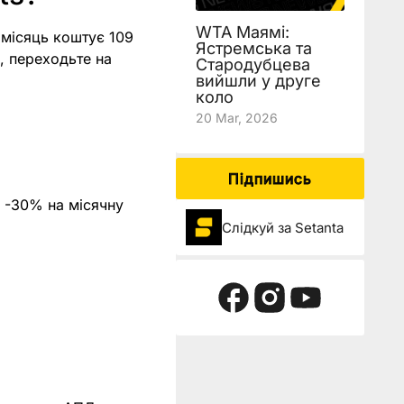
WTA Маямі:
а місяць коштує 109
Ястремська та
, переходьте на
Стародубцева
вийшли у друге
коло
20 Mar, 2026
Підпишись
 -30% на місячну
Слідкуй за Setanta