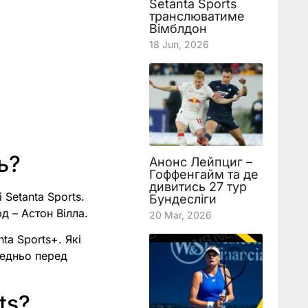
Setanta Sports
транслюватиме
Вімблдон
18 Jun, 2026
ь?
Анонс Лейпциг –
Гоффенгайм та де
дивитись 27 тур
 Setanta Sports.
Бундесліги
д – Астон Вілла.
20 Mar, 2026
nta Sports+. Які
редньо перед
ts?