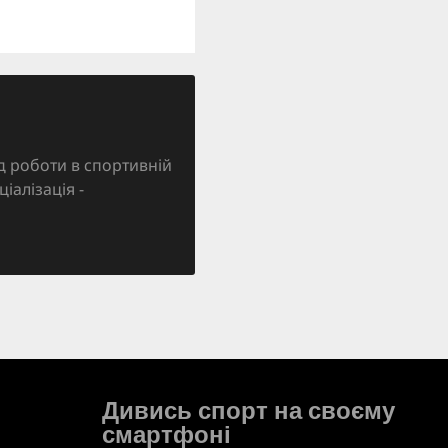
д роботи в спортивній
ціалізація -
Дивись спорт на своєму
смартфоні