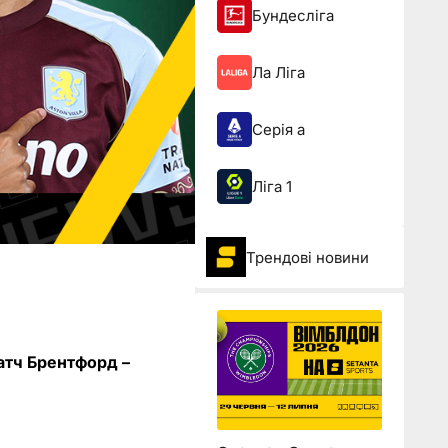
Бундесліга
Ла Ліга
Серія а
Ліга 1
Трендові новини
матч Брентфорд –