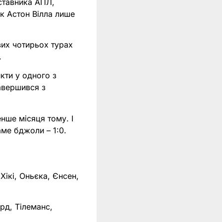
ставника АПЛ,
к Астон Вілла лише
вих чотирьох турах
.
кти у одного з
завершився з
нше місяця тому. І
аме бджоли – 1:0.
Хікі, Оньєка, Єнсен,
рд, Тілеманс,