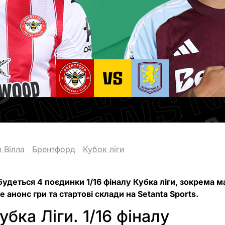
 Вілла
Брентфорд
Кубок ліги
дбудеться 4 поєдинки 1/16 фіналу Кубка ліги, зокрема 
е анонс гри та стартові склади на Setanta Sports.
бка Ліги. 1/16 фіналу