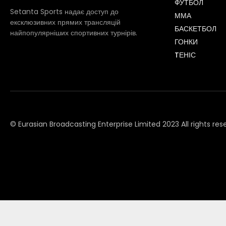
ФУТБОЛ
Setanta Sports надає доступ до
ММА
ексклюзивних прямих трансляцій
БАСКЕТБОЛ
найпопулярніших спортивних турнірів.
ГОНКИ
TЕНІС
© Eurasian Broadcasting Enterprise Limited 2023 All rights res
© Adjara.com LLC 2023 All rights reserved