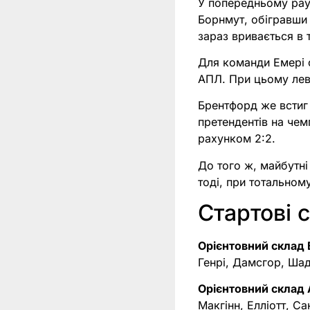
У попередньому рау
Борнмут, обігравши 
зараз вривається в 
Для команди Емері с
АПЛ. При цьому лев
Брентфорд же встиг 
претендентів на чем
рахунком 2:2.
До того ж, майбутні
тоді, при тотальном
Стартові 
Орієнтовний склад
Генрі, Дамсгор, Ша
Орієнтовний склад 
Макгінн, Елліотт, С