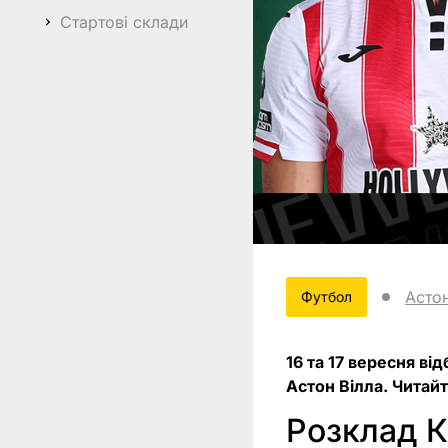
Стартові склади
Астон
Футбол
16 та 17 вересня ві
Астон Вілла. Читайт
Розклад Ку