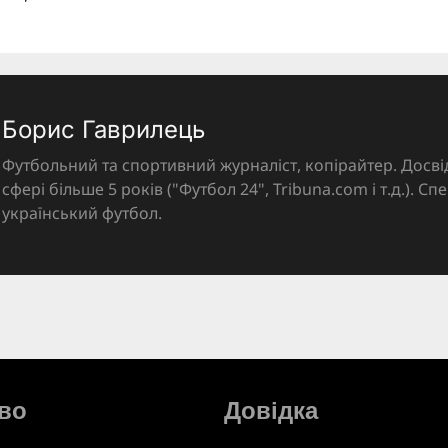
Борис Гаврилець
Футбольний та спортивний журналіст, копірайтер. Досві
сфері більше 5 років ("Футбол 24", Tribuna.com і т.д.). Спе
український футбол.
во
Довідка