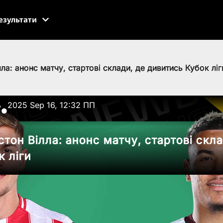
езультати
ла: анонс матчу, стартові склади, де дивитись Кубок ліг
ь
2025 Sep 16, 12:32 ПП
●
тон Вілла: анонс матчу, стартові скла
к ліги