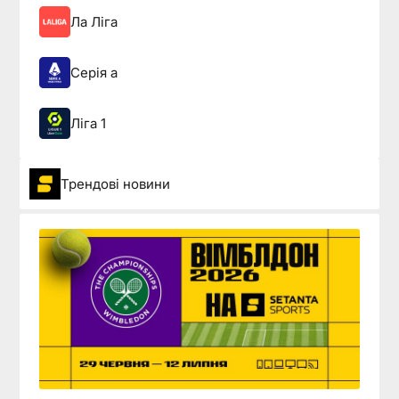
Ла Ліга
Серія а
Ліга 1
Трендові новини