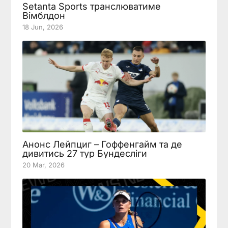
Setanta Sports транслюватиме
Вімблдон
18 Jun, 2026
Анонс Лейпциг – Гоффенгайм та де
дивитись 27 тур Бундесліги
20 Mar, 2026