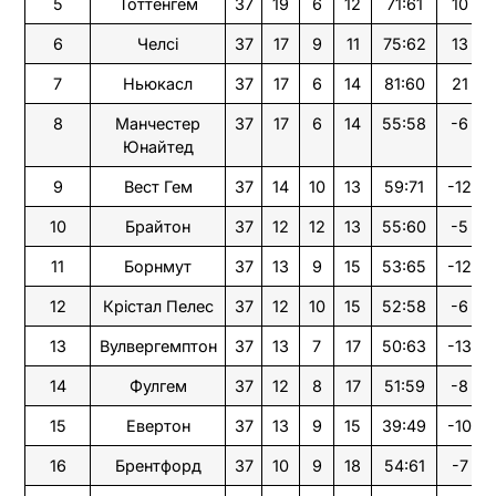
5
Тоттенгем
37
19
6
12
71:61
10
6
Челсі
37
17
9
11
75:62
13
7
Ньюкасл
37
17
6
14
81:60
21
8
Манчестер
37
17
6
14
55:58
-6
Юнайтед
9
Вест Гем
37
14
10
13
59:71
-12
10
Брайтон
37
12
12
13
55:60
-5
11
Борнмут
37
13
9
15
53:65
-12
12
Крістал Пелес
37
12
10
15
52:58
-6
13
Вулвергемптон
37
13
7
17
50:63
-13
14
Фулгем
37
12
8
17
51:59
-8
15
Евертон
37
13
9
15
39:49
-10
16
Брентфорд
37
10
9
18
54:61
-7