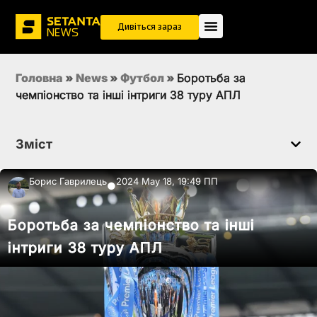
Дивіться зараз
Головна
»
News
»
Футбол
»
Боротьба за
чемпіонство та інші інтриги 38 туру АПЛ
Зміст
Борис Гаврилець
2024 May 18, 19:49 ПП
●
Боротьба за чемпіонство та інші
інтриги 38 туру АПЛ