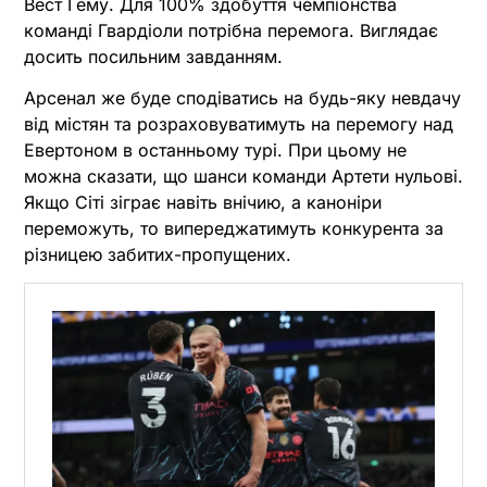
Вест Гему. Для 100% здобуття чемпіонства
команді Гвардіоли потрібна перемога. Виглядає
досить посильним завданням.
Арсенал же буде сподіватись на будь-яку невдачу
від містян та розраховуватимуть на перемогу над
Евертоном в останньому турі. При цьому не
можна сказати, що шанси команди Артети нульові.
Якщо Сіті зіграє навіть внічию, а каноніри
переможуть, то випереджатимуть конкурента за
різницею забитих-пропущених.