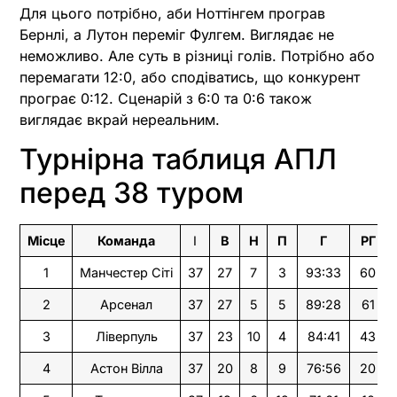
Для цього потрібно, аби Ноттінгем програв
Бернлі, а Лутон переміг Фулгем. Виглядає не
неможливо. Але суть в різниці голів. Потрібно або
перемагати 12:0, або сподіватись, що конкурент
програє 0:12. Сценарій з 6:0 та 0:6 також
виглядає вкрай нереальним.
Турнірна таблиця АПЛ
перед 38 туром
Місце
Команда
І
В
Н
П
Г
РГ
1
Манчестер Сіті
37
27
7
3
93:33
60
2
Арсенал
37
27
5
5
89:28
61
3
Ліверпуль
37
23
10
4
84:41
43
4
Астон Вілла
37
20
8
9
76:56
20