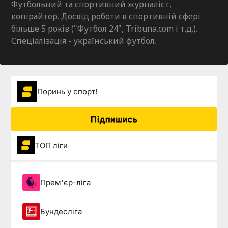
Футбольний та спортивний журналіст,
копірайтер. Досвід роботи в спортивній сфері
більше 5 років ("Футбол 24", Tribuna.com і т.д.).
Спеціалізація - український футбол.
Поринь у спорт!
Підпишись
ТОП ліги
Прем'єр-ліга
Бундесліга