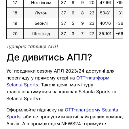
17
Ноттінгем
37
8
9
20
47:66
-19
18
Лутон
37
6
8
23
50:81
-31
19
Бернлі
37
5
9
23
40:76
-36
20
Шеффілд
37
3
7
27
35:101
-66
Турнірна таблиця АПЛ
Де дивитись АПЛ?
Усі поєдинки сезону АПЛ 2023/24 доступні для
перегляду у прямому етері на
OTT-платформі
Setanta Sports
. Також деякі матчі туру
транслюватимуться на каналах Setanta Sports та
Setanta Sports+.
Оформлюйте підписку на
OTT-платформу Setanta
Sports
, аби не пропустити матчі найкращих команд
Англії. А з промокодом NEWS24 отримуйте