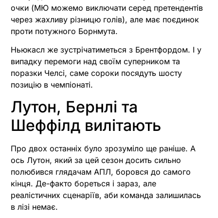
очки (МЮ можемо виключати серед претендентів
через жахливу різницю голів), але має поєдинок
проти потужного Борнмута.
Ньюкасл же зустрічатиметься з Брентфордом. І у
випадку перемоги над своїм суперником та
поразки Челсі, саме сороки посядуть шосту
позицію в чемпіонаті.
Лутон, Бернлі та
Шеффілд вилітають
Про двох останніх було зрозуміло ще раніше. А
ось Лутон, який за цей сезон досить сильно
полюбився глядачам АПЛ, боровся до самого
кінця. Де-факто бореться і зараз, але
реалістичних сценаріїв, аби команда залишилась
в лізі немає.