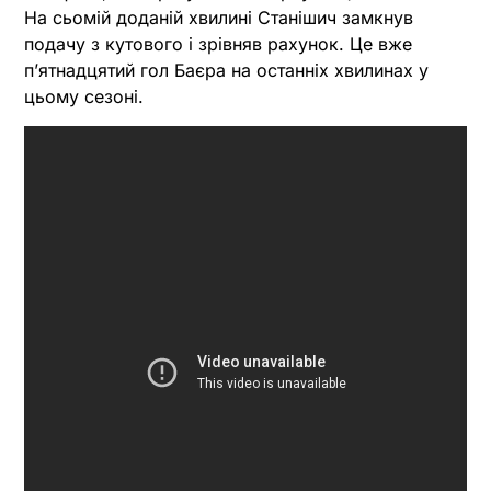
На сьомій доданій хвилині Станішич замкнув
подачу з кутового і зрівняв рахунок. Це вже
пʼятнадцятий гол Баєра на останніх хвилинах у
цьому сезоні.