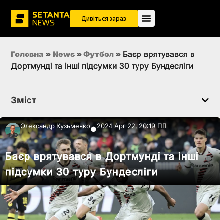
Дивіться зараз
Головна
»
News
»
Футбол
»
Баєр врятувався в
Дортмунді та інші підсумки 30 туру Бундесліги
Зміст
Олександр Кузьменко
2024 Apr 22, 20:19 ПП
●
Баєр врятувався в Дортмунді та інші
підсумки 30 туру Бундесліги