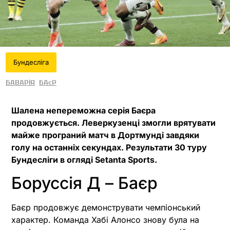
Бундесліга
Баварія
Баєр
Шалена непереможна серія Баєра
продовжується. Леверкузенці змогли врятувати
майже програний матч в Дортмунді завдяки
голу на останніх секундах. Результати 30 туру
Бундесліги в огляді Setanta Sports.
Боруссія Д – Баєр
Баєр продовжує демонструвати чемпіонський
характер. Команда Хабі Алонсо знову була на