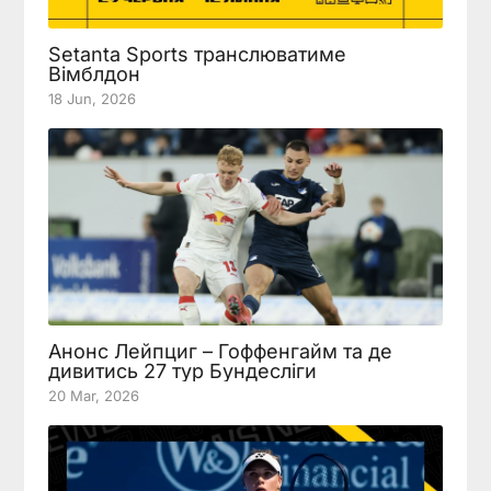
Setanta Sports транслюватиме
Вімблдон
18 Jun, 2026
Анонс Лейпциг – Гоффенгайм та де
дивитись 27 тур Бундесліги
20 Mar, 2026