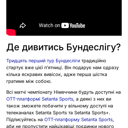
Де дивитись Бундеслігу?
Тридцять перший тур Бундесліги
традиційно
стартує вже цієї пʼятниці. Він подарує нам одразу
кілька яскравих вивісок, адже перша шістка
гратиме між собою.
Всі матчі чемпіонату Німеччини будуть доступні на
OTT-платформі Setanta Sports
, а деякі з них ви
також зможете побачити у вільному доступі на
телеканалах Setanta Sports та Setanta Sports+.
Підписуйтесь на
OTT-платформу Setanta Sports
,
аби не пропустити найцікавіші поєдинки нового