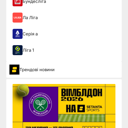
Бундесліга
Ла Ліга
Серія а
Ліга 1
Трендові новини