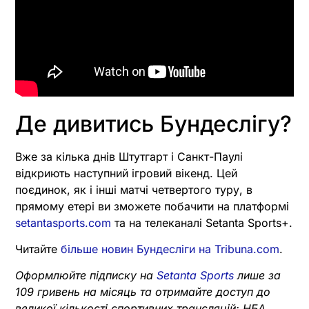
Де дивитись Бундеслігу?
Вже за кілька днів Штутгарт і Санкт-Паулі
відкриють наступний ігровий вікенд. Цей
поєдинок, як і інші матчі четвертого туру, в
прямому етері ви зможете побачити на платформі
setantasports.com
та на телеканалі Setanta Sports+.
Читайте
більше новин Бундесліги на Tribuna.com
.
Оформлюйте підписку на
Setanta Sports
лише за
109 гривень на місяць та отримайте доступ до
великої кількості спортивних трансляцій: НБА,