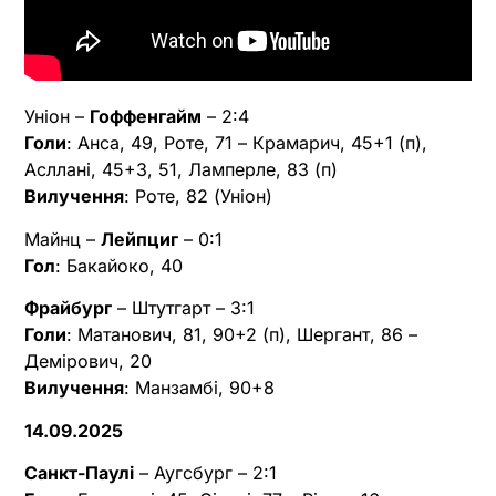
Уніон –
Гоффенгайм
– 2:4
Голи
: Анса, 49, Роте, 71 – Крамарич, 45+1 (п),
Асллані, 45+3, 51, Ламперле, 83 (п)
Вилучення
: Роте, 82 (Уніон)
Майнц –
Лейпциг
– 0:1
Гол
: Бакайоко, 40
Фрайбург
– Штутгарт – 3:1
Голи
: Матанович, 81, 90+2 (п), Шергант, 86 –
Демірович, 20
Вилучення
: Манзамбі, 90+8
14.09.2025
Санкт-Паулі
– Аугсбург – 2:1