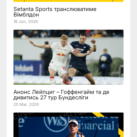
Setanta Sports транслюватиме
Вімблдон
18 Jun, 2026
Анонс Лейпциг – Гоффенгайм та де
дивитись 27 тур Бундесліги
20 Mar, 2026