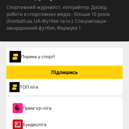
Спортивний журналіст, копірайтер. Досвід
роботи в спортивних медіа - більше 10 років
(Football.ua, UA-Футбол та ін.). Спеціалізація -
закордонний футбол, Формула 1.
Поринь у спорт!
Підпишись
ТОП ліги
Прем'єр-ліга
Бундесліга