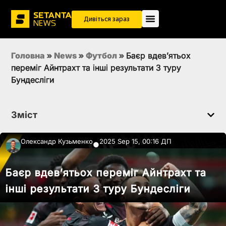
Дивіться зараз
Головна
»
News
»
Футбол
»
Баєр вдевʼятьох
переміг Айнтрахт та інші результати 3 туру
Бундесліги
Зміст
Олександр Кузьменко
2025 Sep 15, 00:16 ДП
●
Баєр вдевʼятьох переміг Айнтрахт та
інші результати 3 туру Бундесліги