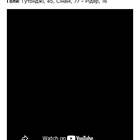
Голи
: Гутонджі, 45, Сінані, 77 – Рідер, 16