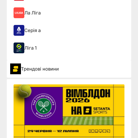
Ла Ліга
Серія а
Ліга 1
Трендові новини