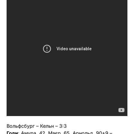
Вольфсбург – Кельн – 3:3
Голи
: Амура, 42, Маєр, 65, Арнольд, 90+9 –