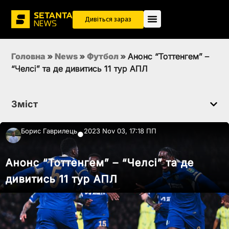
Дивіться зараз
Головна
»
News
»
Футбол
»
Анонс “Тоттенгем” –
“Челсі” та де дивитись 11 тур АПЛ
Зміст
Борис Гаврилець
2023 Nov 03, 17:18 ПП
●
Анонс “Тоттенгем” – “Челсі” та де
дивитись 11 тур АПЛ