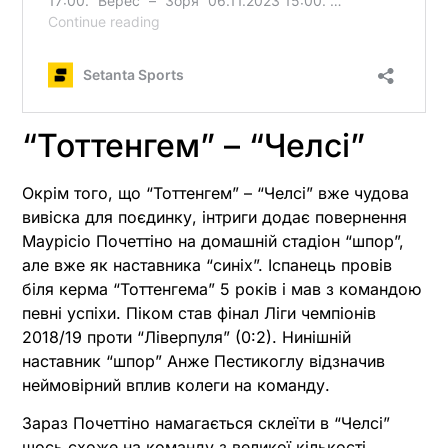
“Тоттенгем” – “Челсі”
Окрім того, що “Тоттенгем” – “Челсі” вже чудова
вивіска для поєдинку, інтриги додає повернення
Маурісіо Почеттіно на домашній стадіон “шпор”,
але вже як наставника “синіх”. Іспанець провів
біля керма “Тоттенгема” 5 років і мав з командою
певні успіхи. Піком став фінал Ліги чемпіонів
2018/19 проти “Ліверпуля” (0:2). Нинішній
наставник “шпор” Анже Пестикоглу відзначив
неймовірний вплив колеги на команду.
Зараз Почеттіно намагається склеїти в “Челсі”
щось схоже на команду з великої кількості