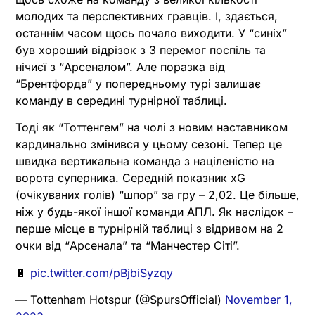
молодих та перспективних гравців. І, здається,
останнім часом щось почало виходити. У “синіх”
був хороший відрізок з 3 перемог поспіль та
нічиєї з “Арсеналом”. Але поразка від
“Брентфорда” у попередньому турі залишає
команду в середині турнірної таблиці.
Тоді як “Тоттенгем” на чолі з новим наставником
кардинально змінився у цьому сезоні. Тепер це
швидка вертикальна команда з націленістю на
ворота суперника. Середній показник xG
(очікуваних голів) “шпор” за гру – 2,02. Це більше,
ніж у будь-якої іншої команди АПЛ. Як наслідок –
перше місце в турнірній таблиці з відривом на 2
очки від “Арсенала” та “Манчестер Сіті”.
🔋
pic.twitter.com/pBjbiSyzqy
— Tottenham Hotspur (@SpursOfficial)
November 1,