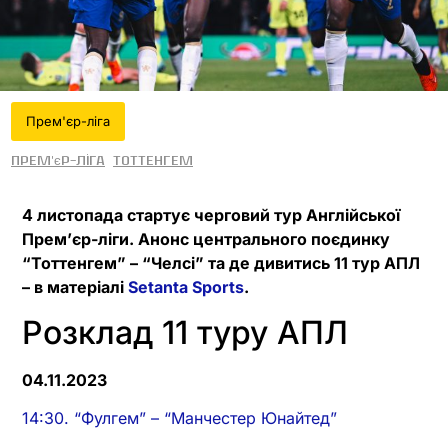
Прем'єр-ліга
Прем'єр-ліга
Тоттенгем
4 листопада стартує черговий тур Англійської
Прем’єр-ліги. Анонс центрального поєдинку
“Тоттенгем” – “Челсі” та де дивитись 11 тур АПЛ
– в матеріалі
Setanta Sports
.
Розклад 11 туру АПЛ
04.11.2023
14:30. “Фулгем” – “Манчестер Юнайтед”