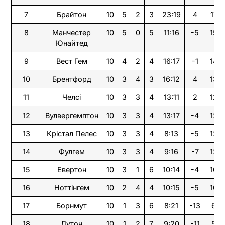
7
Брайтон
10
5
2
3
23:19
4
17
8
Манчестер
10
5
0
5
11:16
-5
15
Юнайтед
9
Вест Гем
10
4
2
4
16:17
-1
14
10
Брентфорд
10
3
4
3
16:12
4
13
11
Челсі
10
3
3
4
13:11
2
12
12
Вулвергемптон
10
3
3
4
13:17
-4
12
13
Крістал Пелес
10
3
3
4
8:13
-5
12
14
Фулгем
10
3
3
4
9:16
-7
12
15
Евертон
10
3
1
6
10:14
-4
10
16
Ноттінгем
10
2
4
4
10:15
-5
10
17
Борнмут
10
1
3
6
8:21
-13
6
18
Лутон
10
1
2
7
9:20
-11
5