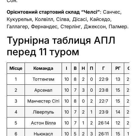
Сон.
Орієнтовний стартовий склад “Челсі”
: Санчес,
Кукурелья, Колвілл, Сілва, Дісасі, Кайседо,
Галлагер, Фернандес, Стерлінг, Джексон, Палмер.
Турнірна таблиця АПЛ
перед 11 туром
Місце
Команда
І
В
Н
П
Г
РГ
О
1
Тоттенгем
10
8
2
0
22:9
13
26
2
Арсенал
10
7
3
0
23:8
15
24
3
Манчестер Сіті
10
8
0
2
22:7
15
24
4
Ліверпуль
10
7
2
1
23:9
14
23
5
Астон Вілла
10
7
1
2
26:14
12
22
6
Ньюкасл
10
5
2
3
26:11
15
17