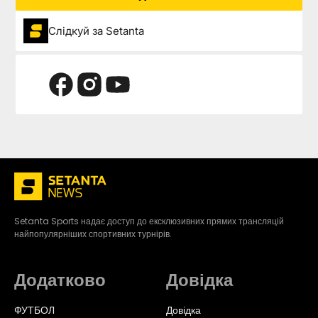
Слідкуй за Setanta
Setanta Sports надає доступ до ексклюзивних прямих трансляцій
найпопулярніших спортивних турнірів.
Додатково
Довідка
ФУТБОЛ
Довідка