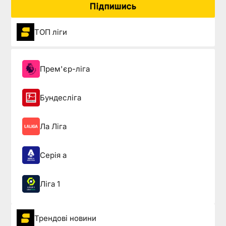
Підпишись
ТОП ліги
Прем'єр-ліга
Бундесліга
Ла Ліга
Серія а
Ліга 1
Трендові новини