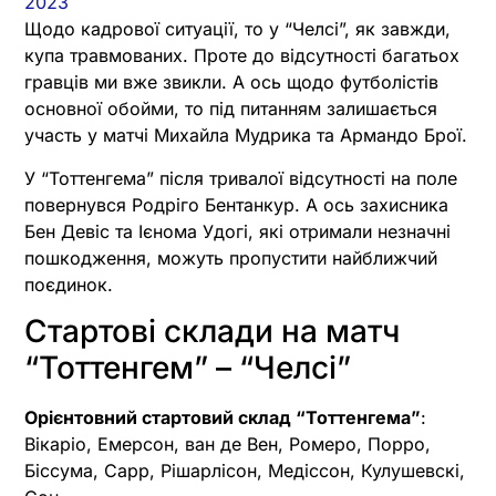
2023
Щодо кадрової ситуації, то у “Челсі”, як завжди,
купа травмованих. Проте до відсутності багатьох
гравців ми вже звикли. А ось щодо футболістів
основної обойми, то під питанням залишається
участь у матчі Михайла Мудрика та Армандо Брої.
У “Тоттенгема” після тривалої відсутності на поле
повернувся Родріго Бентанкур. А ось захисника
Бен Девіс та Ієнома Удогі, які отримали незначні
пошкодження, можуть пропустити найближчий
поєдинок.
Стартові склади на матч
“Тоттенгем” – “Челсі”
Орієнтовний стартовий склад “Тоттенгема”
:
Вікаріо, Емерсон, ван де Вен, Ромеро, Порро,
Біссума, Сарр, Рішарлісон, Медіссон, Кулушевскі,