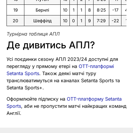
19
Бернлі
10
1
1
8
8:25
-17
4
20
Шеффілд
10
0
1
9
7:29
-22
1
Турнірна таблиця АПЛ
Де дивитись АПЛ?
Усі поєдинки сезону АПЛ 2023/24 доступні для
перегляду у прямому етері на
OTT-платформі
Setanta Sports
. Також деякі матчі туру
транслюватимуться на каналах Setanta Sports та
Setanta Sports+.
Оформлюйте підписку на
OTT-платформу Setanta
Sports
, аби не пропустити матчі найкращих команд
Англії.