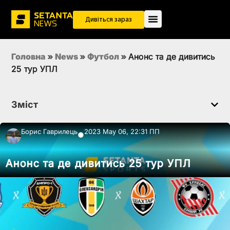
Дивіться зараз
Головна
»
News
»
Футбол
»
Анонс та де дивитись
25 тур УПЛ
Зміст
Борис Гаврилець
2023 May 06, 22:31 ПП
●
Анонс та де дивитись 25 тур УПЛ