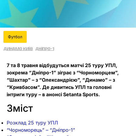
Футбол
Динамо Київ
Дніпро-1
7 та 8 травня відбудуться матчі 25 туру УПЛ,
зокрема “Дніпро-1” зіграє з “Чорноморцем”,
“Шахтар” – з “Олександрією”, “Динамо” – з
“Кривбасом”. Де дивитись УПЛ та головні
інтриги туру – в анонсі Setanta Sports.
Зміст
Розклад 25 туру УПЛ
“Чорноморець” – “Дніпро-1”