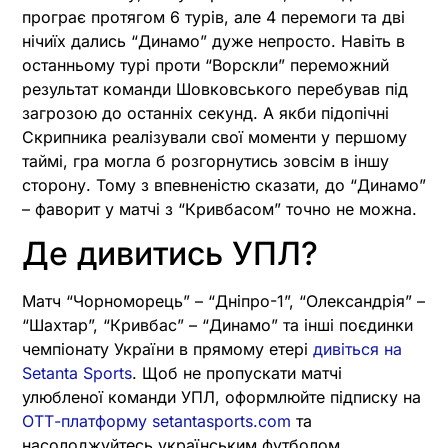
програє протягом 6 турів, але 4 перемоги та дві
нічиїх дались “Динамо” дуже непросто. Навіть в
останньому турі проти “Ворскли” переможний
результат команди Шовковського перебував під
загрозою до останніх секунд. А якби підопічні
Скрипника реалізували свої моменти у першому
таймі, гра могла б розгорнутись зовсім в іншу
сторону. Тому з впевненістю сказати, до “Динамо”
– фаворит у матчі з “Кривбасом” точно не можна.
Де дивитись УПЛ?
Матч “Чорноморець” – “Дніпро-1”, “Олександрія” –
“Шахтар”, “Кривбас” – “Динамо” та інші поєдинки
чемпіонату України в прямому етері
дивіться на
Setanta Sports
. Щоб не пропускати матчі
улюбленої команди УПЛ, оформлюйте підписку на
ОТТ-платформу setantasports.com
та
насолоджуйтесь українським футболом.