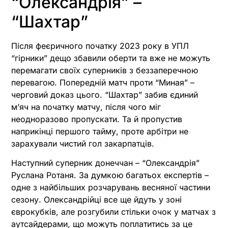
“Олександрія” –
“Шахтар”
Після феєричного початку 2023 року в УПЛ
“гірники” дещо збавили оберти та вже не можуть
перемагати своїх суперників з беззаперечною
перевагою. Попередній матч проти “Миная” –
черговий доказ цього. “Шахтар” забив єдиний
м’яч на початку матчу, після чого міг
неодноразово пропускати. Та й пропустив
наприкінці першого тайму, проте арбітри не
зарахували чистий гол закарпатців.
Наступний суперник донеччан – “Олександрія”
Руслана Ротаня. За думкою багатьох експертів –
одне з найбільших розчарувань весняної частини
сезону. Олександрійці все ще йдуть у зоні
єврокубків, але розгубили стільки очок у матчах з
аутсайдерами, що можуть поплатитись за це