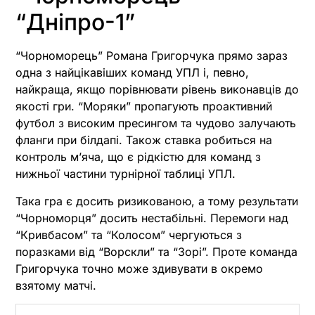
“Дніпро-1”
“Чорноморець” Романа Григорчука прямо зараз
одна з найцікавіших команд УПЛ і, певно,
найкраща, якщо порівнювати рівень виконавців до
якості гри. “Моряки” пропагують проактивний
футбол з високим пресингом та чудово залучають
фланги при білдапі. Також ставка робиться на
контроль м’яча, що є рідкістю для команд з
нижньої частини турнірної таблиці УПЛ.
Така гра є досить ризикованою, а тому результати
“Чорноморця” досить нестабільні. Перемоги над
“Кривбасом” та “Колосом” чергуються з
поразками від “Ворскли” та “Зорі”. Проте команда
Григорчука точно може здивувати в окремо
взятому матчі.