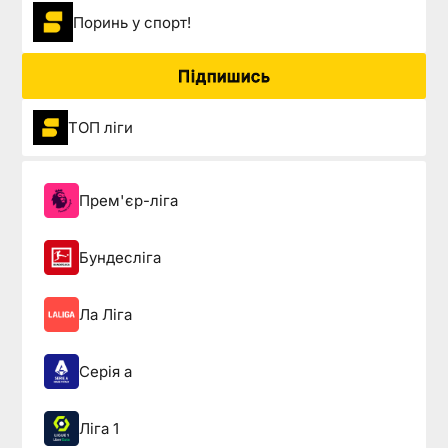
Поринь у спорт!
Підпишись
ТОП ліги
Прем'єр-ліга
Бундесліга
Ла Ліга
Серія а
Ліга 1