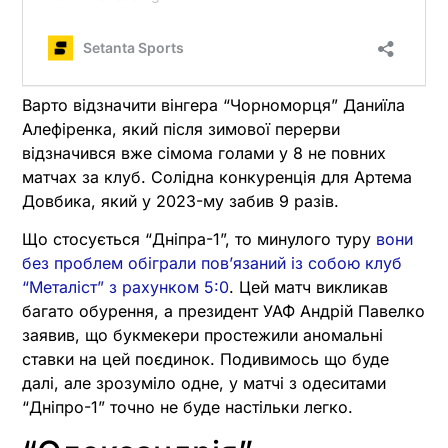
Варто відзначити вінгера “Чорноморця” Даниїла
Алефіренка, який після зимової перерви
відзначився вже сімома голами у 8 не повних
матчах за клуб. Солідна конкуренція для Артема
Довбика, який у 2023-му забив 9 разів.
Що стосується “Дніпра-1”, то минулого туру
вони
без проблем обіграли пов’язаний із собою клуб
“Металіст” з рахунком 5:0
. Цей матч викликав
багато обурення, а президент УАФ Андрій Павелко
заявив, що букмекери простежили аномальні
ставки на цей поєдинок. Подивимось що буде
далі, але зрозуміло одне, у матчі з одеситами
“Дніпро-1” точно не буде настільки легко.