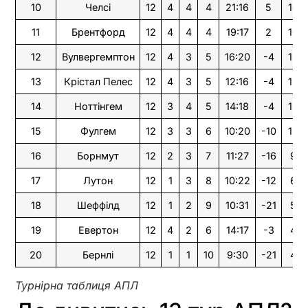
10
Челсі
12
4
4
4
21:16
5
16
11
Брентфорд
12
4
4
4
19:17
2
16
12
Вулвергемптон
12
4
3
5
16:20
-4
15
13
Крістал Пелес
12
4
3
5
12:16
-4
15
14
Ноттінгем
12
3
4
5
14:18
-4
13
15
Фулгем
12
3
3
6
10:20
-10
12
16
Борнмут
12
2
3
7
11:27
-16
9
17
Лутон
12
1
3
8
10:22
-12
6
18
Шеффілд
12
1
2
9
10:31
-21
5
19
Евертон
12
4
2
6
14:17
-3
4
20
Бернлі
12
1
1
10
9:30
-21
4
Турнірна таблиця АПЛ