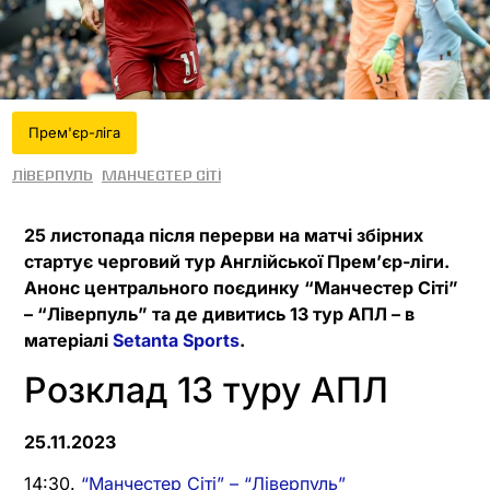
Прем'єр-ліга
Ліверпуль
Манчестер Сіті
25 листопада після перерви на матчі збірних
стартує черговий тур Англійської Прем’єр-ліги.
Анонс центрального поєдинку “Манчестер Сіті”
– “Ліверпуль” та де дивитись 13 тур АПЛ – в
матеріалі
Setanta Sports
.
Розклад 13 туру АПЛ
25.11.2023
14:30.
“Манчестер Сіті” – “Ліверпуль”