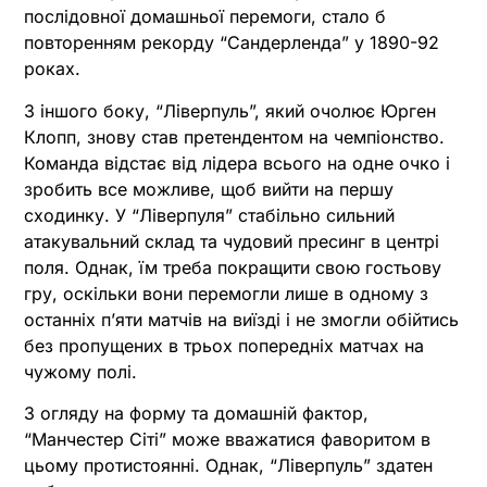
послідовної домашньої перемоги, стало б
повторенням рекорду “Сандерленда” у 1890-92
роках.
З іншого боку, “Ліверпуль”, який очолює Юрген
Клопп, знову став претендентом на чемпіонство.
Команда відстає від лідера всього на одне очко і
зробить все можливе, щоб вийти на першу
сходинку. У “Ліверпуля” стабільно сильний
атакувальний склад та чудовий пресинг в центрі
поля. Однак, їм треба покращити свою гостьову
гру, оскільки вони перемогли лише в одному з
останніх п’яти матчів на виїзді і не змогли обійтись
без пропущених в трьох попередніх матчах на
чужому полі.
З огляду на форму та домашній фактор,
“Манчестер Сіті” може вважатися фаворитом в
цьому протистоянні. Однак, “Ліверпуль” здатен