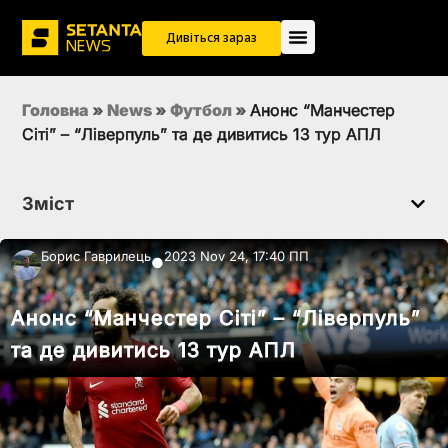
Дивіться зараз
Головна
»
News
»
Футбол
»
Анонс “Манчестер
Сіті” – “Ліверпуль” та де дивитись 13 тур АПЛ
Зміст
Борис Гаврилець
2023 Nov 24, 17:40 ПП
●
Анонс “Манчестер Сіті” – “Ліверпуль”
та де дивитись 13 тур АПЛ