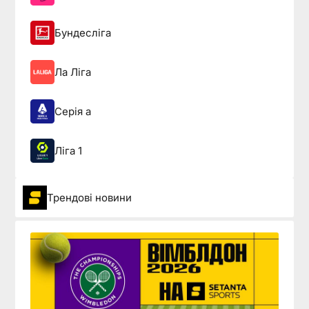
Бундесліга
Ла Ліга
Серія а
Ліга 1
Трендові новини