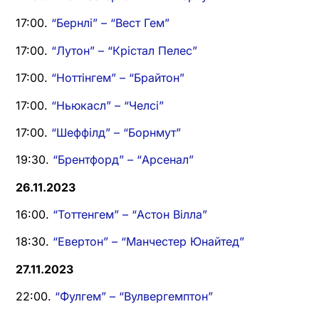
17:00.
“Бернлі” – “Вест Гем”
17:00.
“Лутон” – “Крістал Пелес”
17:00.
“Ноттінгем” – “Брайтон”
17:00.
“Ньюкасл” – “Челсі”
17:00.
“Шеффілд” – “Борнмут”
19:30.
“Брентфорд” – “Арсенал”
26.11.2023
16:00.
“Тоттенгем” – “Астон Вілла”
18:30.
“Евертон” – “Манчестер Юнайтед”
27.11.2023
22:00.
“Фулгем” – “Вулвергемптон”