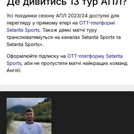
Де дивитись 13 тур АПЛ?
Усі поєдинки сезону АПЛ 2023/24 доступні для
перегляду у прямому етері на
OTT-платформі
Setanta Sports
. Також деякі матчі туру
транслюватимуться на каналах Setanta Sports та
Setanta Sports+.
Оформлюйте підписку на
OTT-платформу Setanta
Sports
, аби не пропустити матчі найкращих команд
Англії.