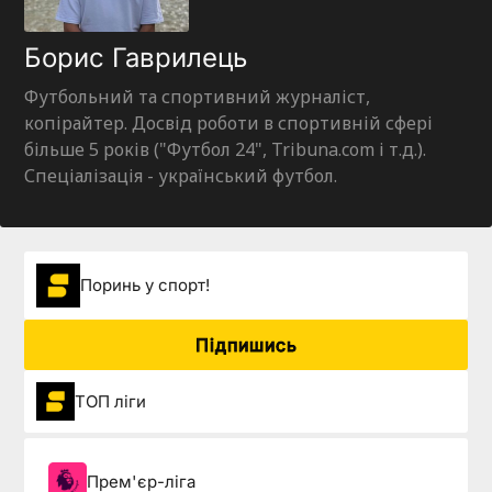
Борис Гаврилець
Футбольний та спортивний журналіст,
копірайтер. Досвід роботи в спортивній сфері
більше 5 років ("Футбол 24", Tribuna.com і т.д.).
Спеціалізація - український футбол.
Поринь у спорт!
Підпишись
ТОП ліги
Прем'єр-ліга