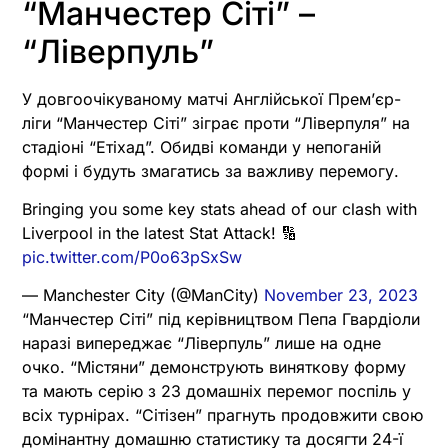
“Манчестер Сіті” –
“Ліверпуль”
У довгоочікуваному матчі Англійської Прем’єр-
ліги “Манчестер Сіті” зіграє проти “Ліверпуля” на
стадіоні “Етіхад”. Обидві команди у непоганій
формі і будуть змагатись за важливу перемогу.
Bringing you some key stats ahead of our clash with
Liverpool in the latest Stat Attack! 🔢
pic.twitter.com/P0o63pSxSw
— Manchester City (@ManCity)
November 23, 2023
“Манчестер Сіті” під керівництвом Пепа Гвардіоли
наразі випереджає “Ліверпуль” лише на одне
очко. “Містяни” демонструють виняткову форму
та мають серію з 23 домашніх перемог поспіль у
всіх турнірах. “Сітізен” прагнуть продовжити свою
домінантну домашню статистику та досягти 24-ї