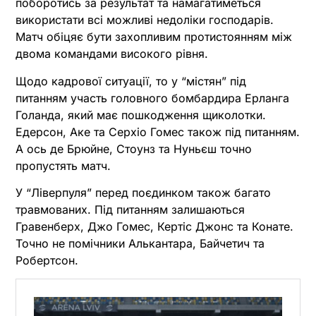
поборотись за результат та намагатиметься
використати всі можливі недоліки господарів.
Матч обіцяє бути захопливим протистоянням між
двома командами високого рівня.
Щодо кадрової ситуації, то у “містян” під
питанням участь головного бомбардира Ерланга
Голанда, який має пошкодження щиколотки.
Едерсон, Аке та Серхіо Гомес також під питанням.
А ось де Брюйне, Стоунз та Нуньєш точно
пропустять матч.
У “Ліверпуля” перед поєдинком також багато
травмованих. Під питанням залишаються
Гравенберх, Джо Гомес, Кертіс Джонс та Конате.
Точно не помічники Алькантара, Байчетич та
Робертсон.