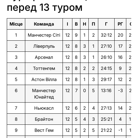
перед 13 туром
Місце
Команда
І
В
Н
П
Г
РГ
О
1
Манчестер Сіті
12
9
1
2
32:12
20
28
2
Ліверпуль
12
8
3
1
27:10
17
27
3
Арсенал
12
8
3
1
26:10
16
27
4
Тоттенгем
12
8
2
2
24:15
9
26
5
Астон Вілла
12
8
1
3
29:17
12
25
6
Манчестер
12
7
0
5
13:16
-3
21
Юнайтед
7
Ньюкасл
12
6
2
4
27:13
14
20
8
Брайтон
12
5
4
3
25:21
4
19
9
Вест Гем
12
5
2
5
21:22
-1
17