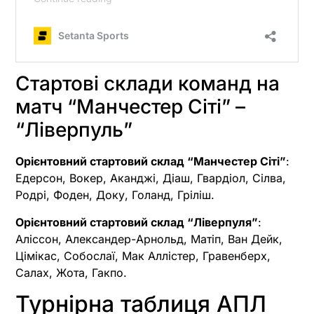
Стартові склади команд на
матч “Манчестер Сіті” –
“Ліверпуль”
Орієнтовний стартовий склад “Манчестер Сіті”
:
Едерсон, Вокер, Аканджі, Діаш, Гвардіол, Сілва,
Родрі, Фоден, Доку, Голанд, Гріліш.
Орієнтовний стартовий склад “Ліверпуля”
:
Аліссон, Александер-Арнольд, Матіп, Ван Дейк,
Цімікас, Собослаї, Мак Аллістер, Гравенберх,
Салах, Жота, Гакпо.
Турнірна таблиця АПЛ