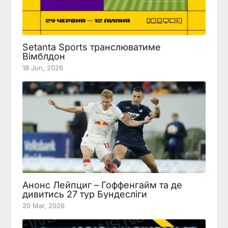
Setanta Sports транслюватиме
Вімблдон
18 Jun, 2026
Анонс Лейпциг – Гоффенгайм та де
дивитись 27 тур Бундесліги
20 Mar, 2026