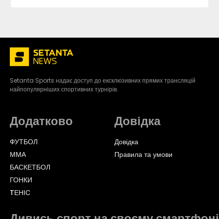
Setanta Sports надає доступ до ексклюзивних прямих трансляцій
найпопулярніших спортивних турнірів.
Додатково
Довідка
ФУТБОЛ
Довідка
ММА
Правила та умови
БАСКЕТБОЛ
ГОНКИ
TЕНІС
Дивись спорт на своєму смартфоні