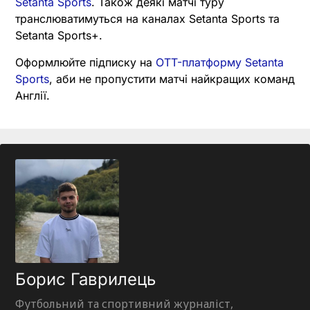
Setanta Sports
. Також деякі матчі туру
транслюватимуться на каналах Setanta Sports та
Setanta Sports+.
Оформлюйте підписку на
OTT-платформу Setanta
Sports
, аби не пропустити матчі найкращих команд
Англії.
Борис Гаврилець
Футбольний та спортивний журналіст,