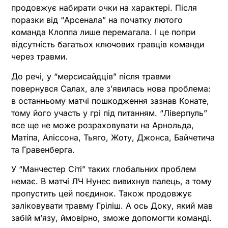
продовжує набирати очки на характері. Після
поразки від “Арсенала” на початку лютого
команда Клоппа лише перемагала. І це попри
відсутність багатьох ключових гравців команди
через травми.
До речі, у “мерсисайдців” після травми
повернувся Салах, але з’явилась нова проблема:
в останньому матчі пошкодження зазнав Конате,
тому його участь у грі під питанням. “Ліверпуль”
все ще не може розраховувати на Арнольда,
Матіпа, Аліссона, Тьяго, Жоту, Джонса, Байчетича
та Гравенберга.
У “Манчестер Сіті” таких глобальних проблем
немає. В матчі ЛЧ Нунес вивихнув палець, а тому
пропустить цей поєдинок. Також продовжує
заліковувати травму Гріліш. А ось Доку, який мав
забій м’язу, ймовірно, зможе допомогти команді.