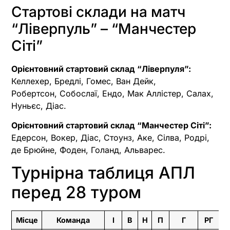
Стартові склади на матч
“Ліверпуль” – “Манчестер
Сіті”
Орієнтовний стартовий склад “Ліверпуля”:
Келлехер, Бредлі, Гомес, Ван Дейк,
Робертсон, Собослаї, Ендо, Мак Аллістер, Салах,
Нуньєс, Діас.
Орієнтовний стартовий склад “Манчестер Сіті”:
Едерсон, Вокер, Діас, Стоунз, Аке, Сілва, Родрі,
де Брюйне, Фоден, Голанд, Альварес.
Турнірна таблиця АПЛ
перед 28 туром
Місце
Команда
І
В
Н
П
Г
РГ