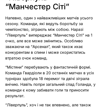
“Манчестер Сіті”
Напевно, один з найважливіших матчів усього
сезону. Команди, які ведуть боротьбу за
чемпіонство, зіграють між собою. Наразі
“Ліверпуль” випереджає “Манчестер Сіті” на 1
очко, але все може змінитись. Особливо
зважаючи на “Арсенал”, який також ихає
конкурентам в спини і може скористатись
втратою очок команд.
“Містяни” перебувають у фантастичній формі.
Команда Гвардіоли в 20 останніх матчах в усіх
турнірах здобула 18 перемог та двічі зіграла
внічию. Навіть попри загальний спад Голанда, у
команди є кому забивати голи та приносити
результат.
“Ліверпуль”, хоч і не так впевнено, але також