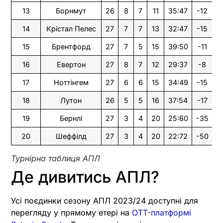
13
Борнмут
26
8
7
11
35:47
-12
3
14
Крістал Пелес
27
7
7
13
32:47
-15
2
15
Брентфорд
27
7
5
15
39:50
-11
2
16
Евертон
27
8
7
12
29:37
-8
2
17
Ноттінгем
27
6
6
15
34:49
-15
2
18
Лутон
26
5
5
16
37:54
-17
2
19
Бернлі
27
3
4
20
25:60
-35
1
20
Шеффілд
27
3
4
20
22:72
-50
1
Турнірна таблиця АПЛ
Де дивитись АПЛ?
Усі поєдинки сезону АПЛ 2023/24 доступні для
перегляду у прямому етері на
OTT-платформі