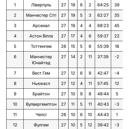
1
Ліверпуль
27
19
6
2
64:25
39
6
2
Манчестер Сіті
27
19
5
3
62:27
35
6
3
Арсенал
27
19
4
4
68:23
45
6
4
Астон Вілла
27
17
4
6
59:37
22
5
5
Тоттенгем
26
15
5
6
55:39
16
5
6
Манчестер
27
14
2
11
37:39
-2
4
Юнайтед
7
Вест Гем
27
12
6
9
42:47
-4
4
8
Ньюкасл
27
12
4
11
57:45
12
4
9
Брайтон
27
10
9
8
49:44
5
3
10
Вулвергемптон
27
11
5
11
40:43
-3
3
11
Челсі
26
10
6
10
44:43
1
3
12
Фулгем
27
10
5
12
39:42
-3
3