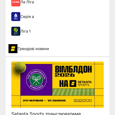
Ла Ліга
Серія а
Ліга 1
Трендові новини
Setanta Sports транслюватиме