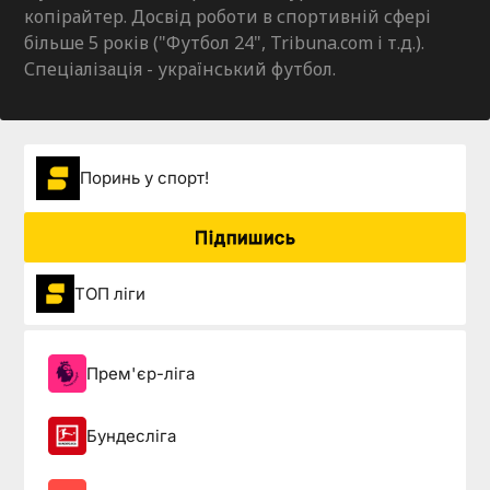
копірайтер. Досвід роботи в спортивній сфері
більше 5 років ("Футбол 24", Tribuna.com і т.д.).
Спеціалізація - український футбол.
Поринь у спорт!
Підпишись
ТОП ліги
Прем'єр-ліга
Бундесліга