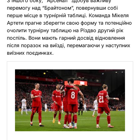
З іншого боку, “Арсенал” здобув важливу
перемогу над “Брайтоном”, повернувши собі
перше місце в турнірній таблиці. Команда Мікеля
Артети прагне зберегти свою форму та потенційно
очолити турнірну таблицю на Різдво другий рік
поспіль. Вони мають гарний досвід відновлення
після поразок на виїзді, перемагаючи у наступних
виїзних поєдинках.