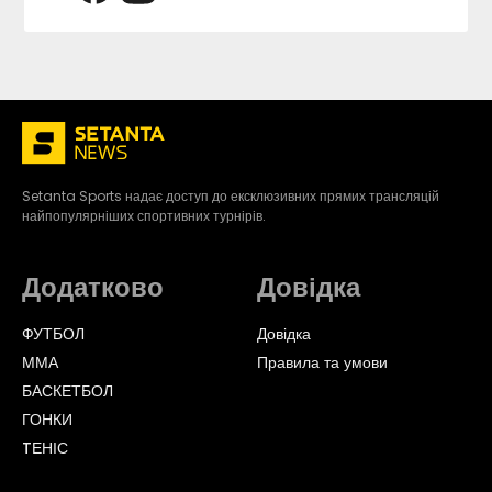
Setanta Sports надає доступ до ексклюзивних прямих трансляцій
найпопулярніших спортивних турнірів.
Додатково
Довідка
ФУТБОЛ
Довідка
ММА
Правила та умови
БАСКЕТБОЛ
ГОНКИ
TЕНІС