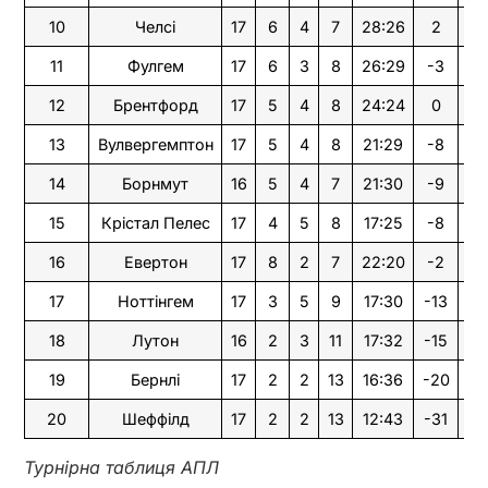
10
Челсі
17
6
4
7
28:26
2
22
11
Фулгем
17
6
3
8
26:29
-3
21
12
Брентфорд
17
5
4
8
24:24
0
19
13
Вулвергемптон
17
5
4
8
21:29
-8
19
14
Борнмут
16
5
4
7
21:30
-9
19
15
Крістал Пелес
17
4
5
8
17:25
-8
17
16
Евертон
17
8
2
7
22:20
-2
16
17
Ноттінгем
17
3
5
9
17:30
-13
14
18
Лутон
16
2
3
11
17:32
-15
9
19
Бернлі
17
2
2
13
16:36
-20
8
20
Шеффілд
17
2
2
13
12:43
-31
8
Турнірна таблиця АПЛ