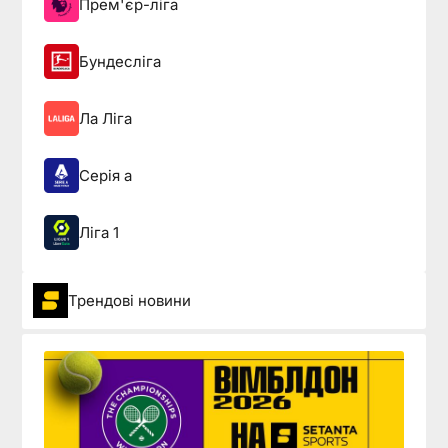
Прем'єр-ліга
Бундесліга
Ла Ліга
Серія а
Ліга 1
Трендові новини