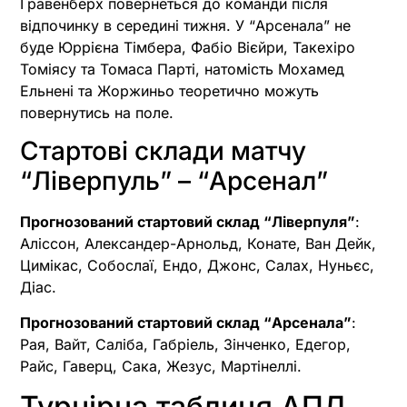
Гравенберх повернеться до команди після
відпочинку в середині тижня. У “Арсенала” не
буде Юррієна Тімбера, Фабіо Вієйри, Такехіро
Томіясу та Томаса Парті, натомість Мохамед
Ельнені та Жоржиньо теоретично можуть
повернутись на поле.
Стартові склади матчу
“Ліверпуль” – “Арсенал”
Прогнозований стартовий склад “Ліверпуля”
:
Аліссон, Александер-Арнольд, Конате, Ван Дейк,
Цимікас, Собослаї, Ендо, Джонс, Салах, Нуньєс,
Діас.
Прогнозований стартовий склад “Арсенала”
:
Рая, Вайт, Саліба, Габріель, Зінченко, Едегор,
Райс, Гаверц, Сака, Жезус, Мартінеллі.
Турнірна таблиця АПЛ