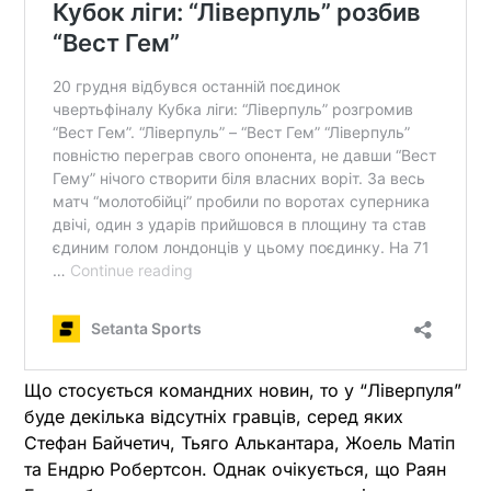
Що стосується командних новин, то у “Ліверпуля”
буде декілька відсутніх гравців, серед яких
Стефан Байчетич, Тьяго Алькантара, Жоель Матіп
та Ендрю Робертсон. Однак очікується, що Раян