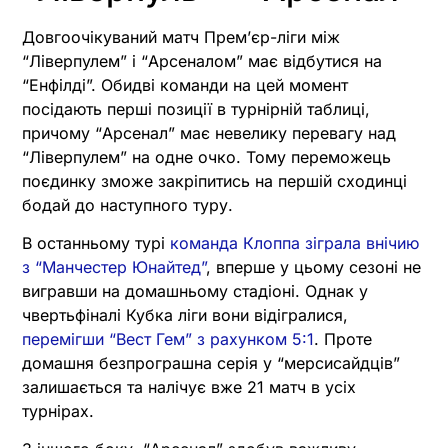
Довгоочікуваний матч Прем’єр-ліги між
“Ліверпулем” і “Арсеналом” має відбутися на
“Енфілді”. Обидві команди на цей момент
посідають перші позиції в турнірній таблиці,
причому “Арсенал” має невелику перевагу над
“Ліверпулем” на одне очко. Тому переможець
поєдинку зможе закріпитись на першій сходинці
бодай до наступного туру.
В останньому турі
команда Клоппа зіграла внічию
з “Манчестер Юнайтед”
, вперше у цьому сезоні не
вигравши на домашньому стадіоні. Однак у
чвертьфіналі Кубка ліги вони відігралися,
перемігши “Вест Гем” з рахунком 5:1
. Проте
домашня безпрограшна серія у “мерсисайдців”
залишається та налічує вже 21 матч в усіх
турнірах.