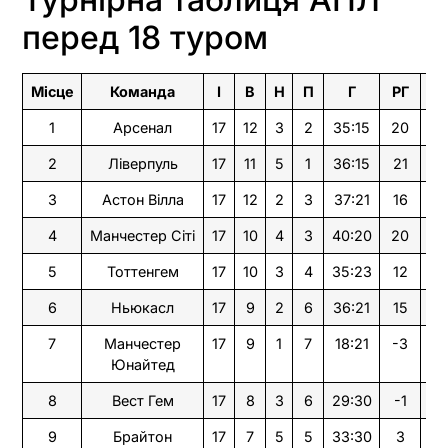
перед 18 туром
Місце
Команда
І
В
Н
П
Г
РГ
О
1
Арсенал
17
12
3
2
35:15
20
39
2
Ліверпуль
17
11
5
1
36:15
21
38
3
Астон Вілла
17
12
2
3
37:21
16
38
4
Манчестер Сіті
17
10
4
3
40:20
20
34
5
Тоттенгем
17
10
3
4
35:23
12
33
6
Ньюкасл
17
9
2
6
36:21
15
29
7
Манчестер
17
9
1
7
18:21
-3
28
Юнайтед
8
Вест Гем
17
8
3
6
29:30
-1
27
9
Брайтон
17
7
5
5
33:30
3
26