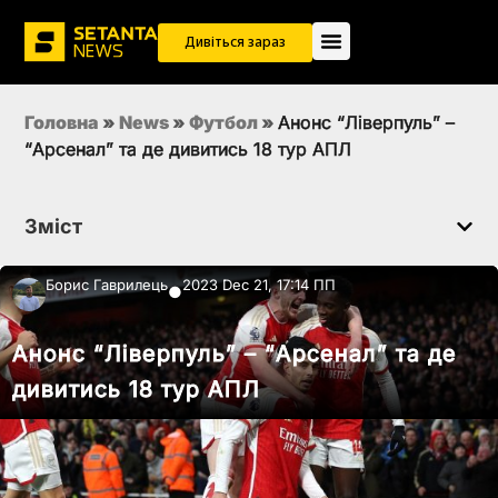
Дивіться зараз
Головна
»
News
»
Футбол
»
Анонс “Ліверпуль” –
“Арсенал” та де дивитись 18 тур АПЛ
Зміст
Борис Гаврилець
2023 Dec 21, 17:14 ПП
●
Анонс “Ліверпуль” – “Арсенал” та де
дивитись 18 тур АПЛ