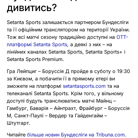
дивитись?
Setanta Sports залишається партнером Бундесліги
та її офіційним транслятором на території України.
Тож всі матчі сезону традиційно доступні на
OTT-
платформі Setanta Sports
, а деякі з них – на
лінійних каналах Setanta Sports, Setanta Sports+ і
Setanta Sports Premium.
Гра Лейпциг – Боруссія Д пройде в суботу о 19:30
за Києвом, а побачити її в прямому етері ви
зможете на платформі
setantasports.com
та на
телеканалі Setanta Sports. Крім того, у вільному
доступі будуть транслюватись матчі Майнц –
Гамбург, Баварія – Айнтрахт, Фрайбург – Боруссія
М, Санкт-Паулі – Вердер та Гайденгайм –
Штутгарт.
Читайте
більше новин Бундесліги на Tribuna.com
.