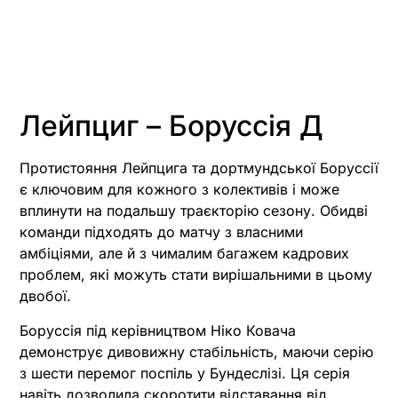
Лейпциг – Боруссія Д
Протистояння Лейпцига та дортмундської Боруссії
є ключовим для кожного з колективів і може
вплинути на подальшу траєкторію сезону. Обидві
команди підходять до матчу з власними
амбіціями, але й з чималим багажем кадрових
проблем, які можуть стати вирішальними в цьому
двобої.
Боруссія під керівництвом Ніко Ковача
демонструє дивовижну стабільність, маючи серію
з шести перемог поспіль у Бундеслізі. Ця серія
навіть дозволила скоротити відставання від