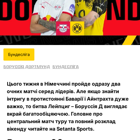
Бундесліга
Боруссія Дортмунд
Бундесліга
Цього тижня в Німеччині пройде одразу два
очних матчі серед лідерів. Але якщо знайти
інтригу в протистоянні Баварії і Айнтрахта дуже
важко, то битва Лейпциг – Боруссія Д виглядає
вкрай багатообіцяючою. Головне про
центральний матч туру та повний розклад
вікенду читайте на Setanta Sports.