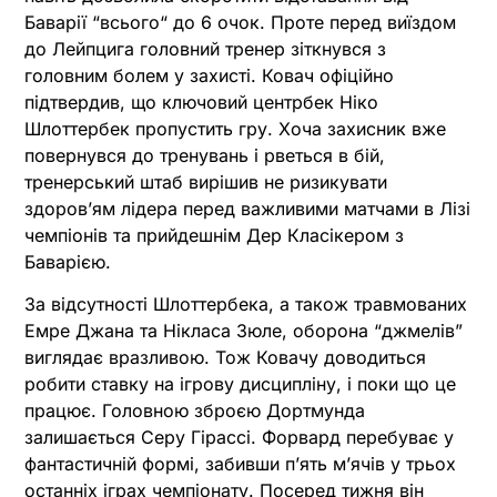
Баварії “всього“ до 6 очок. Проте перед виїздом
до Лейпцига головний тренер зіткнувся з
головним болем у захисті. Ковач офіційно
підтвердив, що ключовий центрбек Ніко
Шлоттербек пропустить гру. Хоча захисник вже
повернувся до тренувань і рветься в бій,
тренерський штаб вирішив не ризикувати
здоров’ям лідера перед важливими матчами в Лізі
чемпіонів та прийдешнім Дер Класікером з
Баварією.
За відсутності Шлоттербека, а також травмованих
Емре Джана та Нікласа Зюле, оборона “джмелів”
виглядає вразливою. Тож Ковачу доводиться
робити ставку на ігрову дисципліну, і поки що це
працює. Головною зброєю Дортмунда
залишається Серу Гірассі. Форвард перебуває у
фантастичній формі, забивши п’ять м’ячів у трьох
останніх іграх чемпіонату. Посеред тижня він