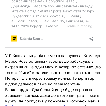
У Лейпцига ситуація не менш напружена. Команда
Марко Розе останнім часом дещо забуксувала,
вигравши лише один матч із чотирьох останніх. До
того ж “бики” втратили свого основного голкіпера
Петера Гулачі через травму коліна. Тепер тягар
відповідальності ляже на плечі Мартена
Вандевордта. Для бельгійця це буде справжнє
хрещення вогнем, адже до цього він грав тільки в
Кубку, де пропустив у кожному з чотирьох матчів.