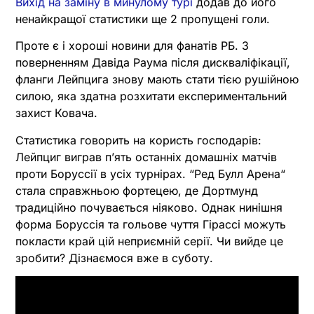
Вихід на заміну в минулому турі
додав до його
ненайкращої статистики ще 2 пропущені голи.
Проте є і хороші новини для фанатів РБ. З
поверненням Давіда Раума після дискваліфікації,
фланги Лейпцига знову мають стати тією рушійною
силою, яка здатна розхитати експериментальний
захист Ковача.
Статистика говорить на користь господарів:
Лейпциг виграв п’ять останніх домашніх матчів
проти Боруссії в усіх турнірах. “Ред Булл Арена“
стала справжньою фортецею, де Дортмунд
традиційно почувається ніяково. Однак нинішня
форма Боруссія та гольове чуття Гірассі можуть
покласти край цій неприємній серії. Чи вийде це
зробити? Дізнаємося вже в суботу.