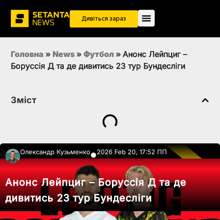
Дивіться зараз
Головна
»
News
»
Футбол
»
Анонс Лейпциг –
Боруссія Д та де дивитись 23 тур Бундесліги
Зміст
Олександр Кузьменко
2026 Feb 20, 17:52 ПП
●
Анонс Лейпциг – Боруссія Д та де
дивитись 23 тур Бундесліги