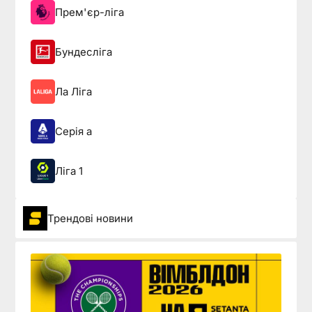
Прем'єр-ліга
Бундесліга
Ла Ліга
Серія а
Ліга 1
Трендові новини