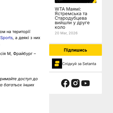
WTA Маямі:
Ястремська та
Стародубцева
вийшли у друге
коло
ом на території
20 Mar, 2026
 Sports
, а деякі з них
.
Підпишись
ссія М, Фрайбург –
Слідкуй за Setanta
тримайте доступ до
та багатьох інших