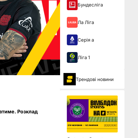
Бундесліга
Ла Ліга
Серія а
Ліга 1
Трендові новини
чатиме. Розклад