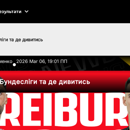
езультати
іги та де дивитись
менко
2026 Mar 06, 19:01 ПП
●
 Бундесліги та де дивитись