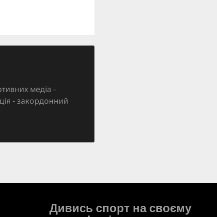
тивних медіа -
зація - закордонний
Дивись спорт на своєму