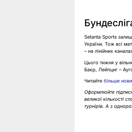
Бундесліг
Setanta Sports зали
України. Тож всі ма
– на лінійних канала
Цього тижня у вільн
Баєр, Лейпциг – Ауг
Читайте
більше нови
Оформлюйте підпис
великої кількості с
турнірів. А з одно