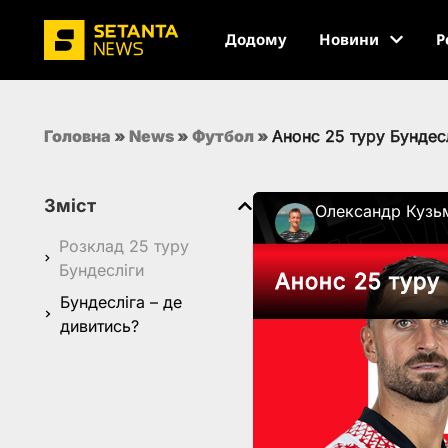
Додому
Новини
Р
Головна
»
News
»
Футбол
»
Анонс 25 туру Бундесл
Зміст
Олександр Кузь
Розклад 25 туру
Бундесліги
Анонс 25 туру
Бундесліга – де
дивитись?