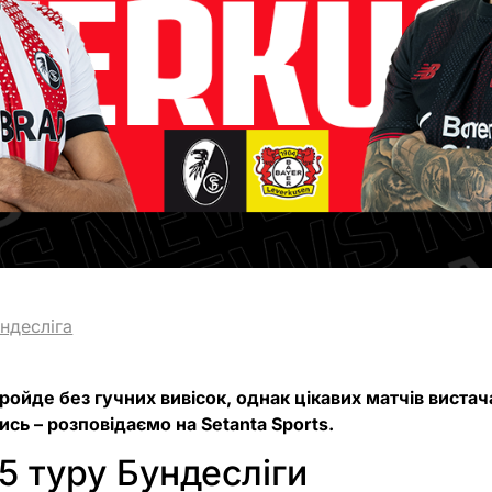
ндесліга
пройде без гучних вивісок, однак цікавих матчів виста
ись – розповідаємо на Setanta Sports.
5 туру Бундесліги