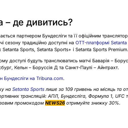
а – де дивитись?
шається партнером Бундесліги та її офіційним транслятор
тчі сезону традиційно доступні на
OTT-платформі Setanta
х Setanta Sports, Setanta Sports+ і Setanta Sports Premium
ому доступі будуть транслюватись матчі Баварія – Бору
сбург, Кельн – Боруссія Д та Санкт-Паулі – Айнтрахт.
н Бундесліги на Tribuna.com
.
ку на
Setanta Sports
лише за 109 гривень на місяць та о
портивних трансляцій: АПЛ, Бундесліга, Формула 1, UFC 
разовим промокодом
NEWS26
отримуйте знижку 30%.