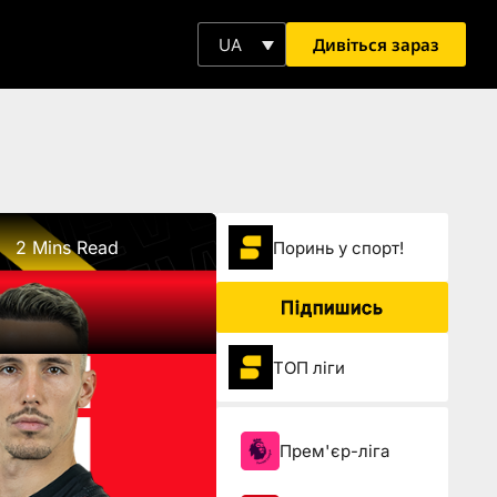
Дивіться зараз
UA
2 Mins Read
Поринь у спорт!
Підпишись
ТОП ліги
Прем'єр-ліга