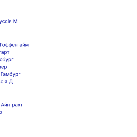
руссія М
– Гоффенгайм
гарт
гсбург
аєр
 Гамбург
ссія Д
– Айнтрахт
р