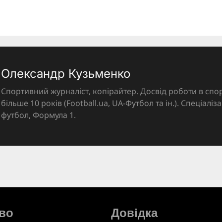
Олександр Кузьменко
Спортивний журналіст, копірайтер. Досвід роботи в спор
більше 10 років (Football.ua, UA-Футбол та ін.). Спеціалі
футбол, Формула 1.
во
Довідка