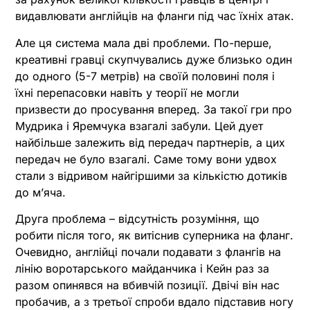
видавлювати англійців на фланги під час їхніх атак.
Але ця система мала дві проблеми. По-перше,
креативні гравці скупчувались дуже близько один
до одного (5-7 метрів) на своїй половині поля і
їхні перепасовки навіть у теорії не могли
призвести до просування вперед. За такої гри про
Мудрика і Яремчука взагалі забули. Цей дует
найбільше залежить від передач партнерів, а цих
передач не було взагалі. Саме тому вони удвох
стали з відривом найгіршими за кількістю дотиків
до м’яча.
Друга проблема – відсутність розуміння, що
робити після того, як витіснив суперника на фланг.
Очевидно, англійці почали подавати з флангів на
лінію воротарського майданчика і Кейн раз за
разом опинявся на вбивчій позиції. Двічі він нас
пробачив, а з третьої спроби вдало підставив ногу