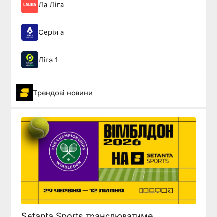
Ла Ліга
Серія а
Ліга 1
Трендові новини
Setanta Sports транслюватиме