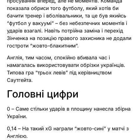
просування вперед, але не моментів. Команда
показала обриси того футболу, який хотів би
бачити тренер і вболівальники, та це був якийсь
“футбол у вакуумі” – без небезпечних моментів і
ударів взагалі. Навіть потрійна заміна і перехід
Зінченка на позицію правого захисника не додали
гостроти “жовто-блакитним”.
Англія, тим часом, спокійно вбивала час і
намагалась використовувати обрізки українців.
Типова гра “трьох левів” під керівництвом
Саутгейта.
Головні цифри
0 – Саме стільки ударів в площину нанесла збірна
України.
0,14 – На такий xG награли “жовто-сині” у матчі з
Англією.