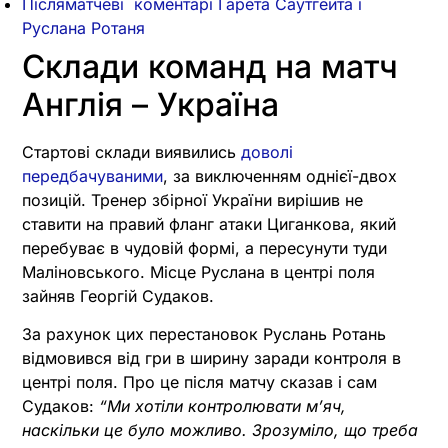
Післяматчеві коментарі Гарета Саутгейта і
Руслана Ротаня
Склади команд на матч
Англія – Україна
Стартові склади виявились
доволі
передбачуваними
, за виключенням однієї-двох
позицій. Тренер збірної України вирішив не
ставити на правий фланг атаки Циганкова, який
перебуває в чудовій формі, а пересунути туди
Маліновського. Місце Руслана в центрі поля
зайняв Георгій Судаков.
За рахунок цих перестановок Руслань Ротань
відмовився від гри в ширину заради контроля в
центрі поля. Про це після матчу сказав і сам
Судаков:
“Ми хотіли контролювати м’яч,
наскільки це було можливо. Зрозуміло, що треба