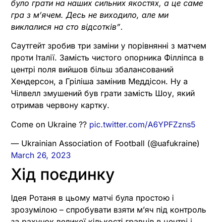
було грати на наших сильних якостях, а це саме
гра з м’ячем. Десь не виходило, але ми
виклалися на сто відсотків”
.
Саутгейт зробив три заміни у порівнянні з матчем
проти Італії. Замість чистого опорника Філліпса в
центрі поля вийшов більш збалансований
Хендерсон, а Гріліша замінив Меддісон. Ну а
Чілвелл змушений був грати замість Шоу, який
отримав червону картку.
Come on Ukraine ??
pic.twitter.com/A6YPFZzns5
— Ukrainian Association of Football (@uafukraine)
March 26, 2023
Хід поєдинку
Ідея Ротаня в цьому матчі була простою і
зрозумілою – спробувати взяти м’яч під контроль
за рахунок великої кількості гравців в центрі і