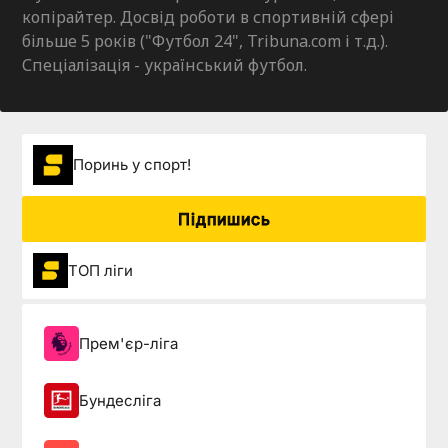
копірайтер. Досвід роботи в спортивній сфері
більше 5 років ("Футбол 24", Tribuna.com і т.д.).
Спеціалізація - український футбол.
Поринь у спорт!
Підпишись
ТОП ліги
Прем'єр-ліга
Бундесліга