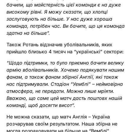
бачили, що майстерність цієї команди є на дуже
високому рівні. Я можу сказати, що хлопці
заслуговують на більше. У нас дуже хороша
команда, потрібен час. Ви бачите, що ця команда
здатна на більше”.
Також Ротань відзначив уболівальників, яких
прийшло близько 4 тисяч на “українські” сектори:
“Щодо підтримки, то було приємно бачити велику
армію вболівальників. Хочемо подякувати нашим
фанам, а також фанам збірної Англії, які також
нас підтримували. Стадіон “Уемблі” – неймовірна
атмосфера, не передати. Можна лише мріяти.
Вважаю, що саме цей матч дасть поштовх нашій
команді, щоб досягти висот”.
Не можна сказати, що матч Англія – Україна
розчарував своїм результатом. Наша збірна не
могла розраховувати на більше на “Вемблі”.