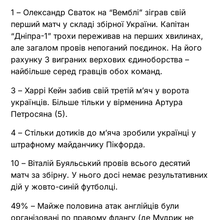
1 – Олександр Сваток на “Вемблі” зіграв свій
перший матч у складі збірної України. Капітан
“Дніпра-1” трохи переживав на перших хвилинах,
але загалом провів непоганий поєдинок. На його
рахунку 3 виграних верхових єдиноборства –
найбільше серед гравців обох команд.
3 – Харрі Кейн забив свій третій м’яч у ворота
українців. Більше тільки у вірменина Артура
Петросяна (5).
4 – Стільки дотиків до м’яча зробили українці у
штрафному майданчику Пікфорда.
10 – Віталій Буяльський провів всього десятий
матч за збірну. У нього досі немає результативних
дій у жовто-синій футболці.
49% – Майже половина атак англійців були
організовані по правому флангу (де Мудрик не