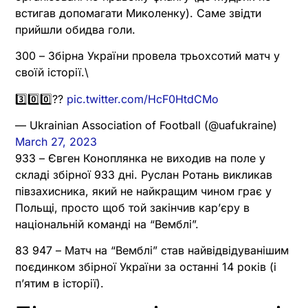
встигав допомагати Миколенку). Саме звідти
прийшли обидва голи.
300 – Збірна України провела трьохсотий матч у
своїй історії.\
3️⃣0️⃣0️⃣??
pic.twitter.com/HcF0HtdCMo
— Ukrainian Association of Football (@uafukraine)
March 27, 2023
933 – Євген Коноплянка не виходив на поле у
складі збірної 933 дні. Руслан Ротань викликав
півзахисника, який не найкращим чином грає у
Польщі, просто щоб той закінчив кар’єру в
національній команді на “Вемблі”.
83 947 – Матч на “Вемблі” став найвідвідуванішим
поєдинком збірної України за останні 14 років (і
п’ятим в історії).