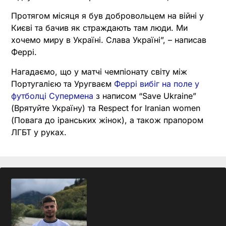
Протягом місяця я був добровольцем на війні у
Києві та бачив як страждають там люди. Ми
хочемо миру в Україні. Слава Україні”, – написав
Феррі.
Нагадаємо, що у матчі чемпіонату світу між
Португалією та Уругваєм
Феррі вибіг на поле у
футболці Супермена
з написом “Save Ukraine”
(Врятуйте Україну) та Respect for Iranian women
(Повага до іранських жінок), а також прапором
ЛГБТ у руках.