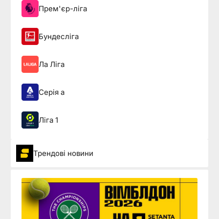
Прем'єр-ліга
Бундесліга
Ла Ліга
Серія а
Ліга 1
Трендові новини