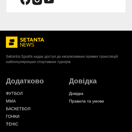
Setanta Sports надає доступ до ексклюзивних прямих трансляцій
найпопулярніших спортивних турнірів.
Додатково
Довідка
ФУТБОЛ
Довідка
ММА
Правила та умови
БАСКЕТБОЛ
ГОНКИ
TЕНІС