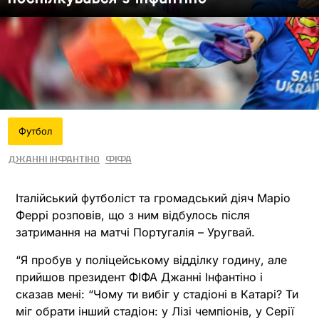
Футбол
Джанні Інфантіно
ФІФА
Італійський футболіст та громадський діяч Маріо
Феррі розповів, що з ним відбулось після
затримання на матчі Португалія – Уругвай.
“Я пробув у поліцейському відділку годину, але
прийшов президент ФІФА Джанні Інфантіно і
сказав мені: “Чому ти вибіг у стадіоні в Катарі? Ти
міг обрати інший стадіон: у Лізі чемпіонів, у Серії