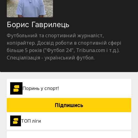
Борис Гаврилець
Футбольний та спортивний журналіст,
копірайтер. Досвід роботи в спортивній сфері
більше 5 років ("Футбол 24", Tribuna.com і т.д.).
Спеціалізація - український футбол.
Поринь у спорт!
Підпишись
ТОП ліги