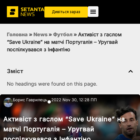
Дивіться зараз
Головна
»
News
»
Футбол
»
Активіст з гаслом
“Save Ukraine” на матчі Португалія – Уругвай
поспілкувався з Інфантіно
Зміст
No headings were found on this page.
Борис Гаврилець
2022 Nov 30, 12:28 ПП
●
Активіст з гаслом “Save Ukraine” на
матчі Португалія – Уругвай
поспілкувався з Інфантіно