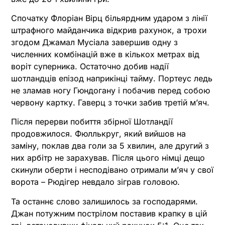
Спочатку Флоріан Вірц більярдним ударом з лінії
штрафного майданчика відкрив рахунок, а трохи
згодом Джамал Мусіала завершив одну з
численних комбінацій вже в кількох метрах від
воріт суперника. Остаточно добив надії
шотландців епізод наприкінці тайму. Портеус ледь
не зламав ногу Гюндогану і побачив перед собою
червону картку. Гаверц з точки забив третій мʼяч.
Після перерви побиття збірної Шотландії
продовжилося. Фюллькруг, який вийшов на
заміну, поклав два голи за 5 хвилин, але другий з
них арбітр не зарахував. Після цього німці дещо
скинули оберти і несподівано отримали мʼяч у свої
ворота – Рюдігер невдало зіграв головою.
Та останнє слово залишилось за господарями.
Джан потужним пострілом поставив крапку в цій