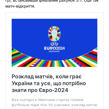
грі, встановивши фінальний рахунок 5:1. Оце так
матч-відкриття.