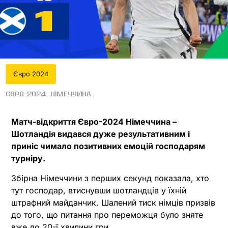
Євро 2024
Євро-2024
Німеччина
Матч-відкриття Євро-2024 Німеччина –
Шотландія видався дуже результативним і
приніс чимало позитивних емоцій господарям
турніру.
Збірна Німеччини з перших секунд показала, хто
тут господар, втиснувши шотландців у їхній
штрафний майданчик. Шалений тиск німців призвів
до того, що питання про переможця було зняте
вже до 20-ї хвилини гри.