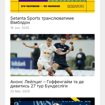
Setanta Sports транслюватиме
Вімблдон
18 Jun, 2026
Анонс Лейпциг – Гоффенгайм та де
дивитись 27 тур Бундесліги
20 Mar, 2026