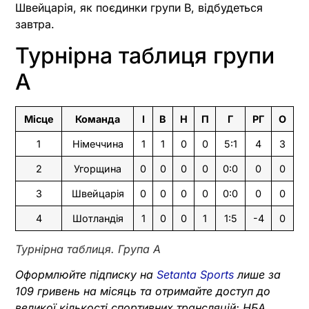
Швейцарія, як поєдинки групи В, відбудеться
завтра.
Турнірна таблиця групи
А
Місце
Команда
І
В
Н
П
Г
РГ
О
1
Німеччина
1
1
0
0
5:1
4
3
2
Угорщина
0
0
0
0
0:0
0
0
3
Швейцарія
0
0
0
0
0:0
0
0
4
Шотландія
1
0
0
1
1:5
-4
0
Турнірна таблиця. Група А
Оформлюйте підписку на
Setanta Sports
лише за
109 гривень на місяць та отримайте доступ до
великої кількості спортивних трансляцій: НБА,