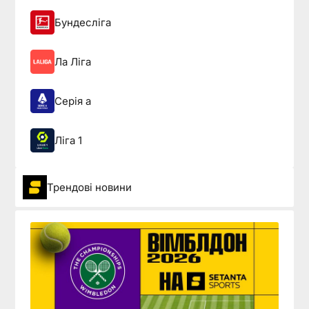
Бундесліга
Ла Ліга
Серія а
Ліга 1
Трендові новини