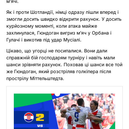
мʼячі.
Як і проти Шотландії, німці одразу пішли вперед і
змогли досить швидко відкрити рахунок. У досить
курйозному моменті, коли атака майже
захлинулася, Гюндоган вигриз мʼяч у Орбана і
Гулачі і викотив під удар Мусіалі.
Цікаво, що угорці не посипалися. Вони дали
справжній бій господарям турніру і навіть мали
шанси зрівняти рахунок. Поховав ці шанси все той
же Гюндоган, який розстріляв голкіпера після
прострілу Міттельштедта.