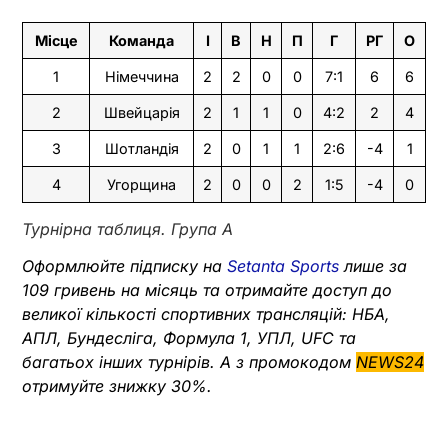
Місце
Команда
І
В
Н
П
Г
РГ
О
1
Німеччина
2
2
0
0
7:1
6
6
2
Швейцарія
2
1
1
0
4:2
2
4
3
Шотландія
2
0
1
1
2:6
-4
1
4
Угорщина
2
0
0
2
1:5
-4
0
Турнірна таблиця. Група А
Оформлюйте підписку на
Setanta Sports
лише за
109 гривень на місяць та отримайте доступ до
великої кількості спортивних трансляцій: НБА,
АПЛ, Бундесліга, Формула 1, УПЛ, UFC та
багатьох інших турнірів. А з промокодом
NEWS24
отримуйте знижку 30%.