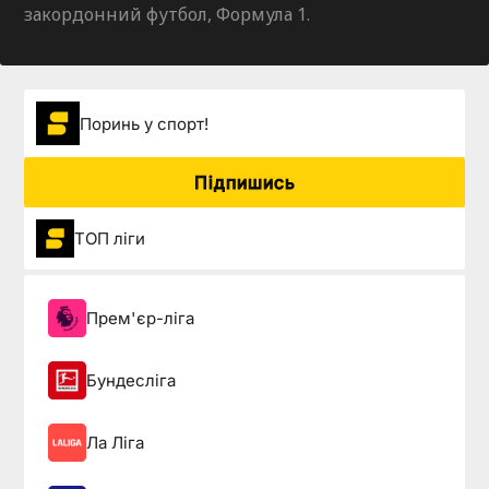
закордонний футбол, Формула 1.
Поринь у спорт!
Підпишись
ТОП ліги
Прем'єр-ліга
Бундесліга
Ла Ліга