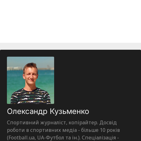
Олександр Кузьменко
Спортивний журналіст, копірайтер. Досвід
роботи в спортивних медіа - більше 10 років
(Football.ua, UA-Футбол та ін.). Спеціалізація -