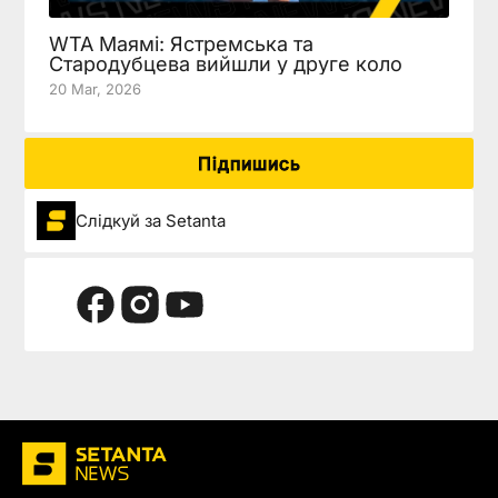
WTA Маямі: Ястремська та
Стародубцева вийшли у друге коло
20 Mar, 2026
Підпишись
Слідкуй за Setanta