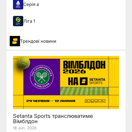
Серія а
Ліга 1
Трендові новини
Setanta Sports транслюватиме
Вімблдон
18 Jun, 2026