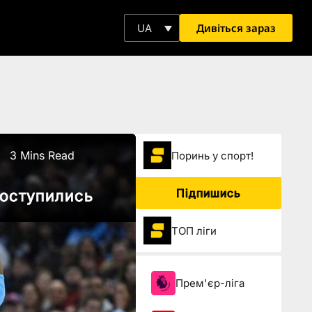
Дивіться зараз
UA
3 Mins Read
Поринь у спорт!
Підпишись
поступились
ТОП ліги
Прем'єр-ліга