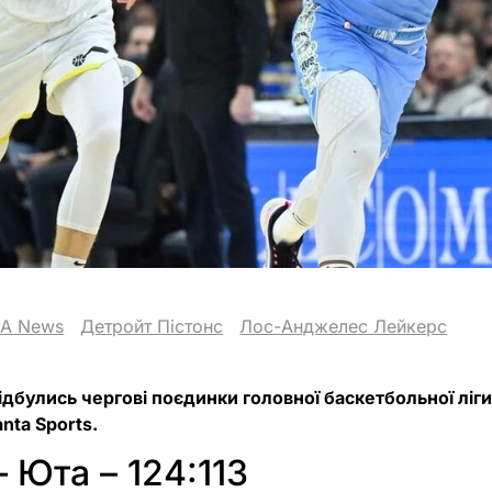
A News
Детройт Пістонс
Лос-Анджелес Лейкерс
відбулись чергові поєдинки головної баскетбольної ліги
nta Sports.
 Юта – 124:113