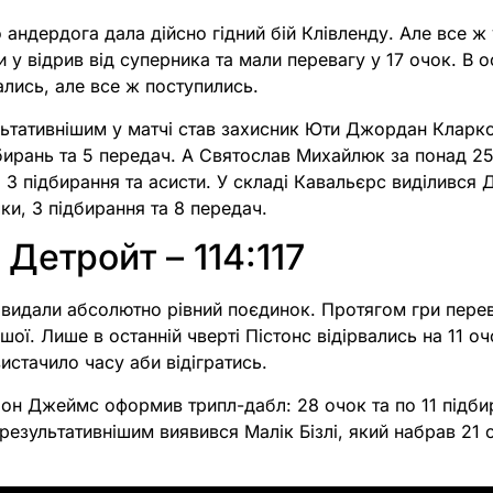
 андердога дала дійсно гідний бій Клівленду. Але все ж 
и у відрив від суперника та мали перевагу у 17 очок. В о
ались, але все ж поступились.
ьтативнішим у матчі став захисник Юти Джордан Кларкс
бирань та 5 передач. А Святослав Михайлюк за понад 25
о 3 підбирання та асисти. У складі Кавальєрс виділився 
ки, 3 підбирання та 8 передач.
 Детройт – 114:117
 видали абсолютно рівний поєдинок. Протягом гри перев
шої. Лише в останній чверті Пістонс відірвались на 11 оч
стачило часу аби відігратись.
он Джеймс оформив трипл-дабл: 28 очок та по 11 підбир
результативнішим виявився Малік Бізлі, який набрав 21 