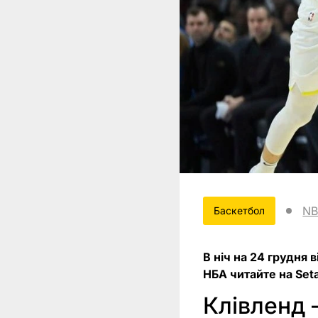
NB
Баскетбол
В ніч на 24 грудня 
НБА читайте на Seta
Клівленд –