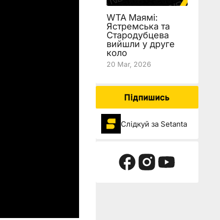
WTA Маямі:
Ястремська та
Стародубцева
вийшли у друге
коло
20 Mar, 2026
Підпишись
Слідкуй за Setanta