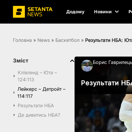
Додому
Новини
Р
Головна
»
News
»
Баскетбол
»
Результати НБА: Ют
Зміст
Борис Гаврилец
Клівленд – Юта –
124:113
Результати НБ
Лейкерс – Детройт –
114:117
Результати НБА
Де дивитись НБА?