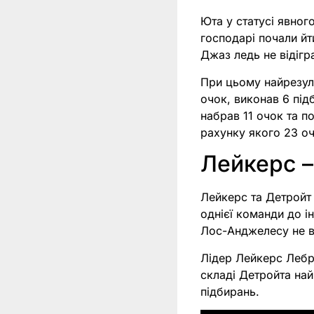
Юта у статусі явного
господарі почали йт
Джаз ледь не відігр
При цьому найрезул
очок, виконав 6 під
набрав 11 очок та п
рахунку якого 23 оч
Лейкерс –
Лейкерс та Детройт
однієї команди до ін
Лос-Анджелесу не ви
Лідер Лейкерс Лебр
складі Детройта най
підбирань.