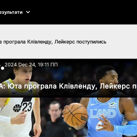
езультати
а програла Клівленду, Лейкерс поступились
ь
2024 Dec 24, 19:11 ПП
●
А: Юта програла Клівленду, Лейкерс 