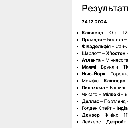
Результа
24.12.2024
Клівленд
– Юта – 12
Орландо
– Бостон – 
Філадельфія
– Сан-А
Шарлотт –
Х’юстон
Атланта
– Міннесота 
Маямі
– Бруклін – 11
Нью-Йорк
– Торонто
Мемфіс –
Кліпперс
Оклахома
– Вашингт
Чикаго –
Мілвокі
– 9
Даллас
– Портленд –
Голден Стейт –
Інді
Денвер
– Фінікс – 1
Лейкерс –
Детройт