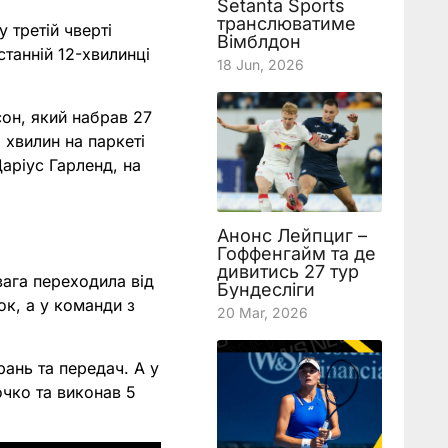
Setanta Sports
транслюватиме
у третій чверті
Вімблдон
станній 12-хвилинці
18 Jun, 2026
он, який набрав 27
 хвилин на паркеті
Даріус Гарленд, на
Анонс Лейпциг –
Гоффенгайм та де
дивитись 27 тур
ага переходила від
Бундесліги
ок, а у команди з
20 Mar, 2026
ань та передач. А у
очко та виконав 5