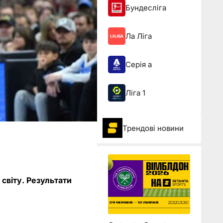
Бундесліга
Ла Ліга
Серія а
Ліга 1
Трендові новини
 світу. Результати