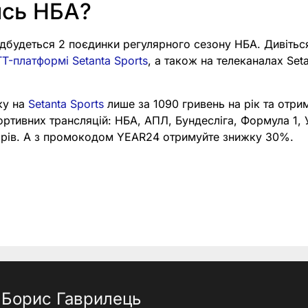
ись НБА?
відбудеться 2 поєдинки регулярного сезону НБА. Дивітьс
T-платформі Setanta Sports
, а також на телеканалах Seta
ку на
Setanta Sports
лише за 1090 гривень на рік та отри
портивних трансляцій: НБА, АПЛ, Бундесліга, Формула 1,
нірів. А з промокодом YEAR24 отримуйте знижку 30%.
Борис Гаврилець