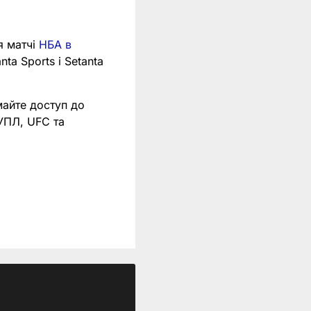
я матчі
НБА в
nta Sports і Setanta
майте доступ до
 УПЛ, UFC та