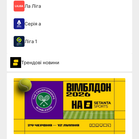
Ла Ліга
Серія а
Ліга 1
Трендові новини