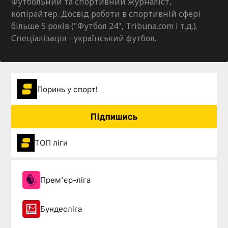
Футбольний та спортивний журналіст,
копірайтер. Досвід роботи в спортивній сфері
більше 5 років ("Футбол 24", Tribuna.com і т.д.).
Спеціалізація - український футбол.
Поринь у спорт!
Підпишись
ТОП ліги
Прем'єр-ліга
Бундесліга