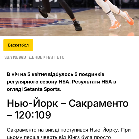
Баскетбол
NBA News
Денвер Наггетс
В ніч на 5 квітня відбулось 5 поєдинків
регулярного сезону НБА. Результати НБА в
огляді Setanta Sports.
Нью-Йорк – Сакраменто
– 120:109
Сакраменто на виїзді поступився Нью-Йорку. При
цьому перша чверть від Кінгз була просто