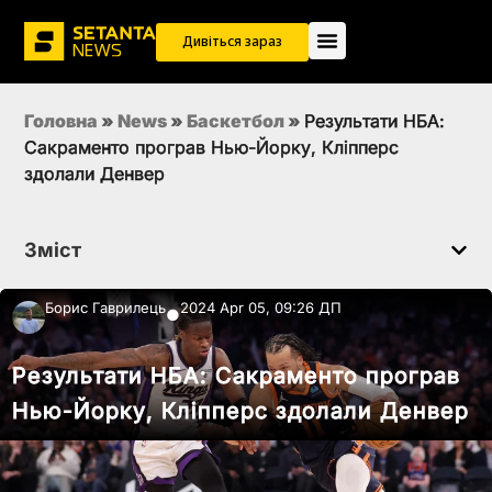
Дивіться зараз
Головна
»
News
»
Баскетбол
»
Результати НБА:
Сакраменто програв Нью-Йорку, Кліпперс
здолали Денвер
Зміст
Борис Гаврилець
2024 Apr 05, 09:26 ДП
●
Результати НБА: Сакраменто програв
Нью-Йорку, Кліпперс здолали Денвер