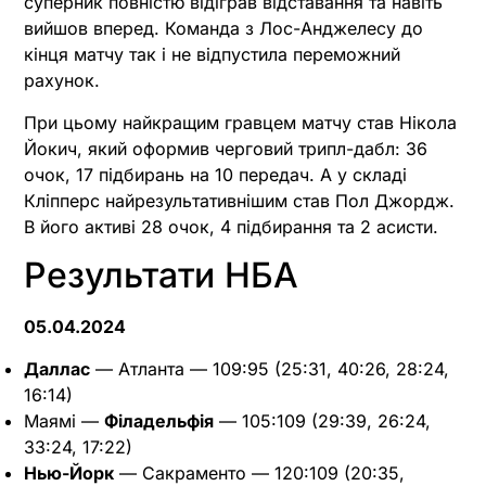
суперник повністю відіграв відставання та навіть
вийшов вперед. Команда з Лос-Анджелесу до
кінця матчу так і не відпустила переможний
рахунок.
При цьому найкращим гравцем матчу став Нікола
Йокич, який оформив черговий трипл-дабл: 36
очок, 17 підбирань на 10 передач. А у складі
Кліпперс найрезультативнішим став Пол Джордж.
В його активі 28 очок, 4 підбирання та 2 асисти.
Результати НБА
05.04.2024
Даллас
— Атланта — 109:95 (25:31, 40:26, 28:24,
16:14)
Маямі —
Філадельфія
— 105:109 (29:39, 26:24,
33:24, 17:22)
Нью-Йорк
— Сакраменто — 120:109 (20:35,