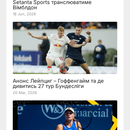
Setanta Sports транслюватиме
Вімблдон
18 Jun, 2026
Анонс Лейпциг – Гоффенгайм та де
дивитись 27 тур Бундесліги
20 Mar, 2026