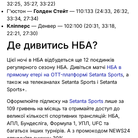
32:25, 35:27, 33:22)
Г’юстон —
Голден
Стейт
— 110:133 (24:33, 26:32,
33:34, 27:34)
Кліпперс
— Денвер — 102:100 (20:31, 33:18,
22:21, 27:30)
Де дивитись НБА?
Цієї ночі в НБА відбудеться ще 12 поєдинків
регулярного сезону НБА. Дивіться матчі
НБА в
прямому етері на OTT-платформі Setanta Sports
, а
також на телеканалах Setanta Sports і Setanta
Sports+.
Оформлюйте підписку на
Setanta Sports
лише за
109 гривень на місяць та отримайте доступ до
великої кількості спортивних трансляцій: НБА,
АПЛ, Бундесліга, Формула 1, УПЛ, UFC та
багатьох інших турнірів. А з промокодом NEWS24
отримуйте знижку 30%.