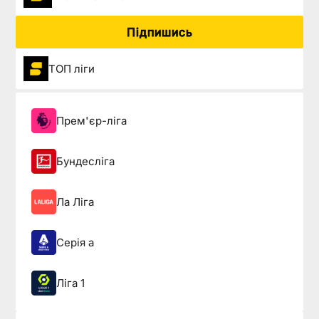
Підпишись
ТОП ліги
Прем'єр-ліга
Бундесліга
Ла Ліга
Серія а
Ліга 1