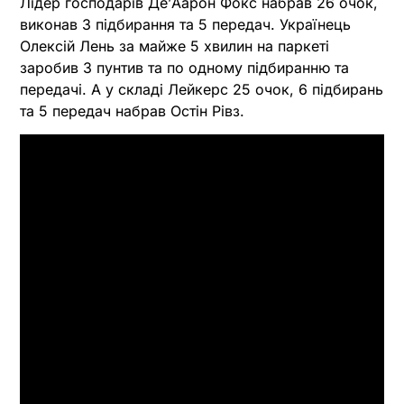
Лідер господарів Де’Аарон Фокс набрав 26 очок,
виконав 3 підбирання та 5 передач. Українець
Олексій Лень за майже 5 хвилин на паркеті
заробив 3 пунтив та по одному підбиранню та
передачі. А у складі Лейкерс 25 очок, 6 підбирань
та 5 передач набрав Остін Рівз.