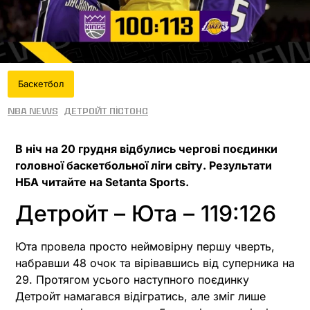
Баскетбол
NBA News
Детройт Пістонс
В ніч на 20 грудня відбулись чергові поєдинки
головної баскетбольної ліги світу. Результати
НБА читайте на Setanta Sports.
Детройт – Юта – 119:126
Юта провела просто неймовірну першу чверть,
набравши 48 очок та вірівавшись від суперника на
29. Протягом усього наступного поєдинку
Детройт намагався відігратись, але зміг лише