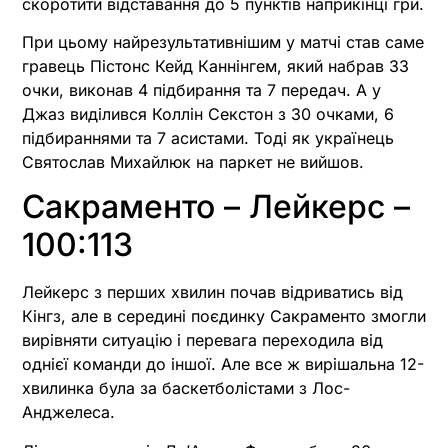
скоротити відставання до 5 пунктів наприкінці гри.
При цьому найрезультативнішим у матчі став саме
гравець Пістонс Кейд Каннінгем, який набрав 33
очки, виконав 4 підбирання та 7 передач. А у
Джаз виділився Коллін Секстон з 30 очками, 6
підбираннями та 7 асистами. Тоді як українець
Святослав Михайлюк на паркет не вийшов.
Сакраменто – Лейкерс –
100:113
Лейкерс з перших хвилин почав відриватись від
Кінгз, але в середині поєдинку Сакраменто змогли
вирівняти ситуацію і перевага переходила від
однієї команди до іншої. Але все ж вирішальна 12-
хвилинка була за баскетболістами з Лос-
Анджелеса.