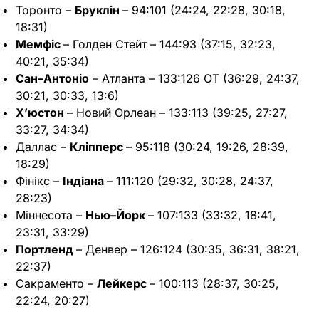
Торонто –
Бруклін
– 94:101 (24:24, 22:28, 30:18,
18:31)
Мемфіс
– Голден Стейт – 144:93 (37:15, 32:23,
40:21, 35:34)
Сан–Антоніо
– Атланта – 133:126 OT (36:29, 24:37,
30:21, 30:33, 13:6)
Х’юстон
– Новий Орлеан – 133:113 (39:25, 27:27,
33:27, 34:34)
Даллас –
Кліпперс
– 95:118 (30:24, 19:26, 28:39,
18:29)
Фінікс –
Індіана
– 111:120 (29:32, 30:28, 24:37,
28:23)
Міннесота –
Нью–Йорк
– 107:133 (33:32, 18:41,
23:31, 33:29)
Портленд
– Денвер – 126:124 (30:35, 36:31, 38:21,
22:37)
Сакраменто –
Лейкерс
– 100:113 (28:37, 30:25,
22:24, 20:27)