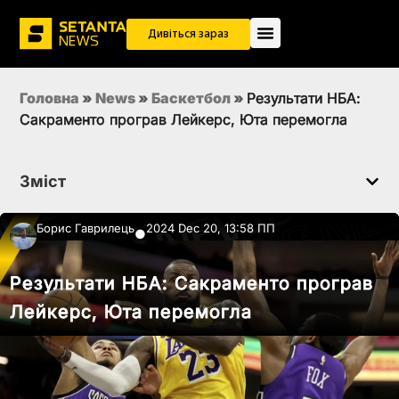
Дивіться зараз
Головна
»
News
»
Баскетбол
»
Результати НБА:
Сакраменто програв Лейкерс, Юта перемогла
Зміст
Борис Гаврилець
2024 Dec 20, 13:58 ПП
●
Результати НБА: Сакраменто програв
Лейкерс, Юта перемогла