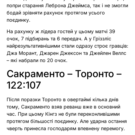
попри старання Леброна Джеймса, так і не змогли
бодай зрівняти рахунок протягом усього
поєдинку.
На рахунку ж лідера гостей у цьому матчі 39
очок, 7 підбирань та 6 передач. А у Гріззліс
найрезультативнішими стали одразу строє гравців:
Джа Морант, Джарен Джексон та Джейлен Веллс
– які набрали по 20 очок.
Сакраменто – Торонто –
122:107
Після поразки Торонто в овертаймі кілька днів
тому, Сакраменто взяв реванш вже в основний
час. При цьому Кінгз не були переконливішими
протягом більшості поєдинку. Але ударна остання
чверть принесла господарям впевнену перемогу.