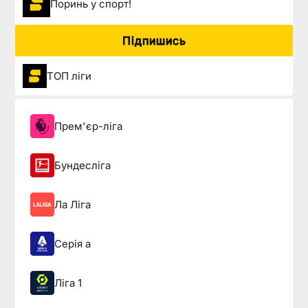
Поринь у спорт!
Підпишись
ТОП ліги
Прем'єр-ліга
Бундесліга
Ла Ліга
Серія а
Ліга 1