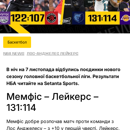
Баскетбол
NBA News
Лос-Анджелес Лейкерс
В ніч на 7 листопада відбулись поєдинки нового
сезону головної баскетбольної ліги. Результати
НБА читайте на Setanta Sports.
Мемфіс – Лейкерс –
131:114
Мемфіс добре розпочав матч проти команди з
Лос Анджелесу – з +10 у першій чверті. Лейкерс,