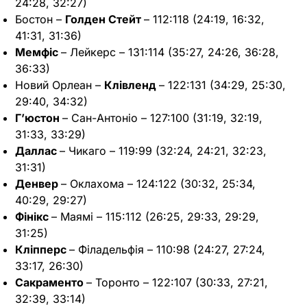
24:28, 32:27)
Бостон –
Голден Стейт
– 112:118 (24:19, 16:32,
41:31, 31:36)
Мемфіс
– Лейкерс – 131:114 (35:27, 24:26, 36:28,
36:33)
Новий Орлеан –
Клівленд
– 122:131 (34:29, 25:30,
29:40, 34:32)
Г’юстон
– Сан-Антоніо – 127:100 (31:19, 32:19,
31:33, 33:29)
Даллас
– Чикаго – 119:99 (32:24, 24:21, 32:23,
31:31)
Денвер
– Оклахома – 124:122 (30:32, 25:34,
40:29, 29:27)
Фінікс
– Маямі – 115:112 (26:25, 29:33, 29:29,
31:25)
Кліпперс
– Філадельфія – 110:98 (24:27, 27:24,
33:17, 26:30)
Сакраменто
– Торонто – 122:107 (30:33, 27:21,
32:39, 33:14)