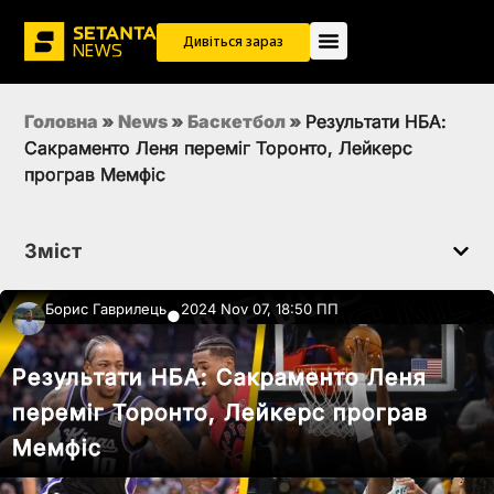
Дивіться зараз
Головна
»
News
»
Баскетбол
»
Результати НБА:
Сакраменто Леня переміг Торонто, Лейкерс
програв Мемфіс
Зміст
Борис Гаврилець
2024 Nov 07, 18:50 ПП
●
Результати НБА: Сакраменто Леня
переміг Торонто, Лейкерс програв
Мемфіс