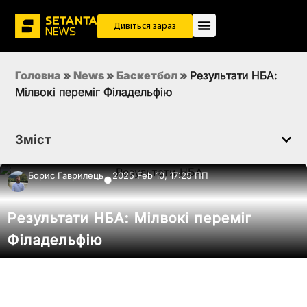
Дивіться зараз
Головна
»
News
»
Баскетбол
»
Результати НБА:
Мілвокі переміг Філадельфію
Зміст
Борис Гаврилець
2025 Feb 10, 17:25 ПП
●
Результати НБА: Мілвокі переміг
Філадельфію