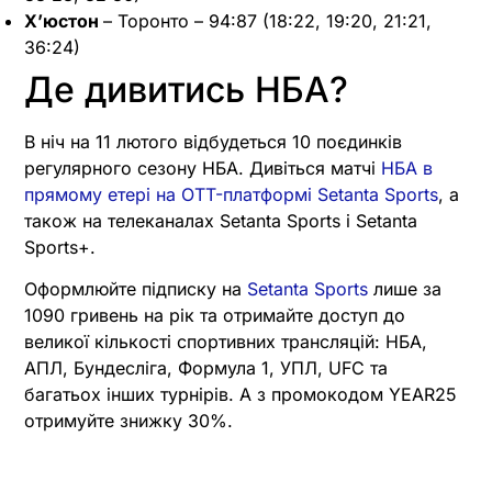
Х’юстон
– Торонто – 94:87 (18:22, 19:20, 21:21,
36:24)
Де дивитись НБА?
В ніч на 11 лютого відбудеться 10 поєдинків
регулярного сезону НБА. Дивіться матчі
НБА в
прямому етері на OTT-платформі Setanta Sports
, а
також на телеканалах Setanta Sports і Setanta
Sports+.
Оформлюйте підписку на
Setanta Sports
лише за
1090 гривень на рік та отримайте доступ до
великої кількості спортивних трансляцій: НБА,
АПЛ, Бундесліга, Формула 1, УПЛ, UFC та
багатьох інших турнірів. А з промокодом YEAR25
отримуйте знижку 30%.