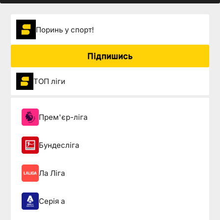
Поринь у спорт!
Підпишись
ТОП ліги
Прем'єр-ліга
Бундесліга
Ла Ліга
Серія а