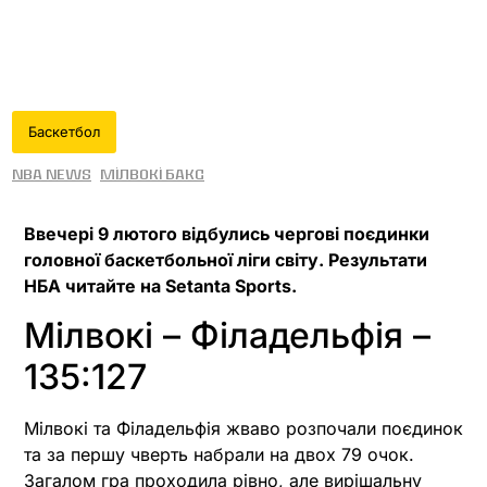
Баскетбол
NBA News
Мілвокі Бакс
Ввечері 9 лютого відбулись чергові поєдинки
головної баскетбольної ліги світу. Результати
НБА читайте на Setanta Sports.
Мілвокі – Філадельфія –
135:127
Мілвокі та Філадельфія жваво розпочали поєдинок
та за першу чверть набрали на двох 79 очок.
Загалом гра проходила рівно, але вирішальну