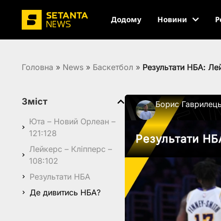
Додому
Новини
Р
Головна
»
News
»
Баскетбол
»
Результати НБА: Ле
Зміст
Борис Гаврилец
Юта – Новий Орлеан –
121:128
Результати НБ
Лейкерс – Кліпперс –
108:102
Результати НБА
Де дивитись НБА?