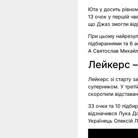
Юта у досить рівном
13 очок у першій чв
що Джаз змогли віді
При цьому найрезул
підбираннями та 6 а
А Святослав Михайл
Лейкерс –
Лейкерс зі старту з
суперником. У треті
скоротили відставан
33 очки та 10 підби
відзначився Лука До
Українець Олексій Л