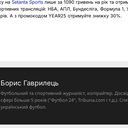
ку на
Setanta Sports
лише за 1090 гривень на рік та отри
портивних трансляцій: НБА, АПЛ, Бундесліга, Формула 1,
нірів. А з промокодом YEAR25 отримуйте знижку 30%.
Борис Гаврилець
Футбольний та спортивний журналіст, копірайтер. Досві
сфері більше 5 років ("Футбол 24", Tribuna.com і т.д.). Спе
український футбол.