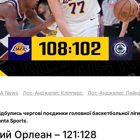
A News
Лос-Анджелес Кліпперс
Лос-Анджелес Лейк
відбулись чергові поєдинки головної баскетбольної ліги
nta Sports.
ий Орлеан – 121:128