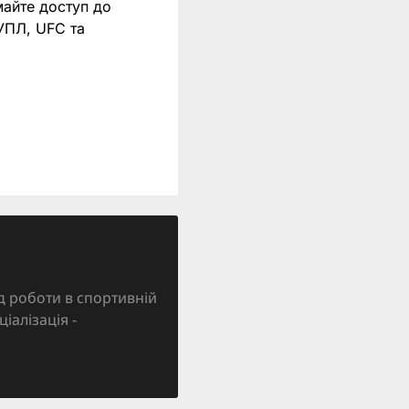
майте доступ до
 УПЛ, UFC та
д роботи в спортивній
ціалізація -