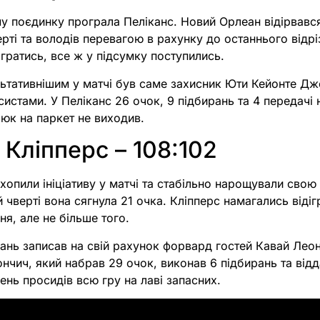
у поєдинку програла Пеліканс. Новий Орлеан відірвався
ерті та володів перевагою в рахунку до останнього відрі
гратись, все ж у підсумку поступились.
ьтативнішим у матчі був саме захисник Юти Кейонте Дж
систами. У Пеліканс 26 очок, 9 підбирань та 4 передачі 
юк на паркет не виходив.
 Кліпперс – 108:102
ахопили ініціативу у матчі та стабільно нарощували свою
й чверті вона сягнула 21 очка. Кліпперс намагались відіг
ня, але не більше того.
рань записав на свій рахунок форвард гостей Кавай Лео
нчич, який набрав 29 очок, виконав 6 підбирань та відд
ень просидів всю гру на лаві запасних.