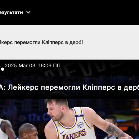
езультати
йкерс перемогли Кліпперс в дербі
ь
2025 Mar 03, 16:09 ПП
●
А: Лейкерс перемогли Кліпперс в дер