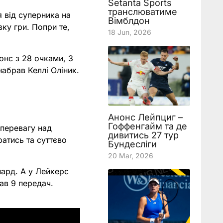
Setanta Sports
транслюватиме
 від суперника на
Вімблдон
зку гри. Попри те,
18 Jun, 2026
онс з 28 очками, 3
набрав Келлі Оліник.
Анонс Лейпциг –
Гоффенгайм та де
 перевагу над
дивитись 27 тур
ратись та суттєво
Бундесліги
20 Mar, 2026
нард. А у Лейкерс
ав 9 передач.