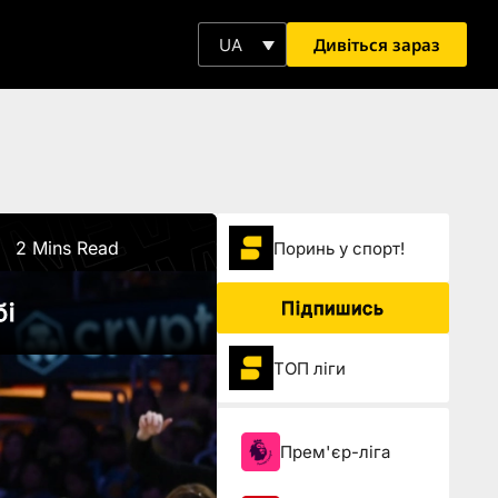
Дивіться зараз
UA
2 Mins Read
Поринь у спорт!
Підпишись
бі
ТОП ліги
Прем'єр-ліга