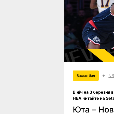
NB
Баскетбол
В ніч на 3 березня 
НБА читайте на Seta
Юта – Нов