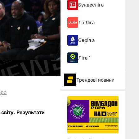
Бундесліга
Ла Ліга
Серія а
Ліга 1
Трендові новини
ерс
 світу. Результати