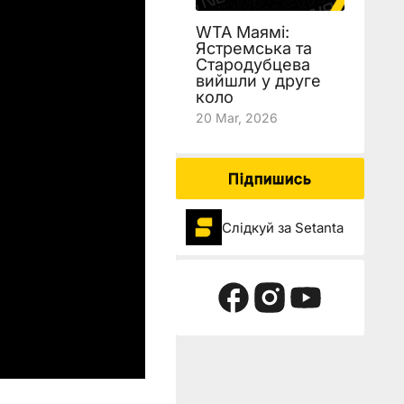
WTA Маямі:
Ястремська та
Стародубцева
вийшли у друге
коло
20 Mar, 2026
Підпишись
Слідкуй за Setanta