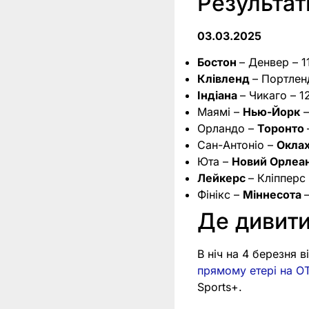
Результа
03.03.2025
Бостон
– Денвер – 1
Клівленд
– Портленд
Індіана
– Чикаго – 1
Маямі –
Нью-Йорк
–
Орландо –
Торонто
Сан-Антоніо –
Окла
Юта –
Новий Орлеа
Лейкерс
– Кліпперс 
Фінікс –
Міннесота
Де дивит
В ніч на 4 березня 
прямому етері на OT
Sports+.