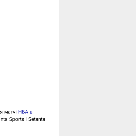
ся матчі
НБА в
nta Sports і Setanta