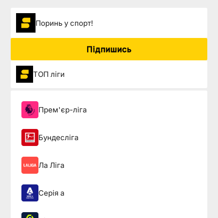
Поринь у спорт!
Підпишись
ТОП ліги
Прем'єр-ліга
Бундесліга
Ла Ліга
Серія а