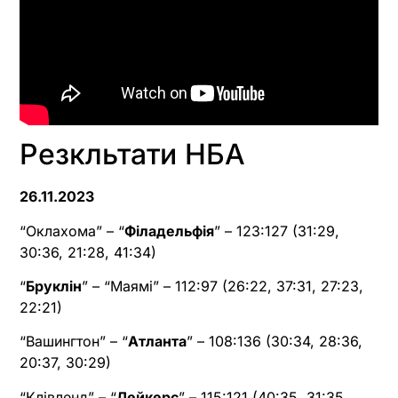
Резкльтати НБА
26.11.2023
“Оклахома” – “
Філадельфія
” – 123:127 (31:29,
30:36, 21:28, 41:34)
“
Бруклін
” – “Маямі” – 112:97 (26:22, 37:31, 27:23,
22:21)
“Вашингтон” – “
Атланта
” – 108:136 (30:34, 28:36,
20:37, 30:29)
“Клівленд” – “
Лейкерс
” – 115:121 (40:35, 31:35,