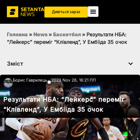
Дивіться зараз
Головна
»
News
»
Баскетбол
»
Результати НБА:
“Лейкерс” переміг “Клівленд”, У Ембііда 35 очок
Зміст
Борис Гаврилець
2023 Nov 26, 16:21 ПП
●
Результати НБА: “Лейкерс” переміг
“Клівленд”, У Ембііда 35 очок