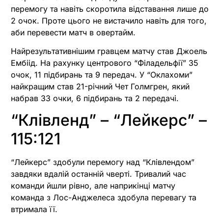
перемогу та навіть скоротила відставання лише до
2 очок. Проте цього не вистачило навіть для того,
аби перевести матч в овертайм.
Найрезультативнішим гравцем матчу став Джоель
Ембіід. На рахунку центрового “Філадельфії” 35
очок, 11 підбирань та 9 передач. У “Оклахоми”
найкращим став 21-річний Чет Голмгрен, який
набрав 33 очки, 6 підбирань та 2 передачі.
“Клівленд” – “Лейкерс” –
115:121
“Лейкерс” здобули перемогу над “Клівлендом”
завдяки вдалій останній чверті. Тривалий час
команди йшли рівно, але наприкінці матчу
команда з Лос-Анджелеса здобула перевагу та
втримала її.