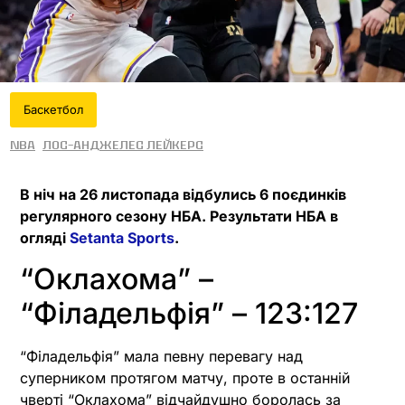
Баскетбол
NBA
Лос-Анджелес Лейкерс
В ніч на 26 листопада відбулись 6 поєдинків
регулярного сезону НБА. Результати НБА в
огляді
Setanta Sports
.
“Оклахома” –
“Філадельфія” – 123:127
“Філадельфія” мала певну перевагу над
суперником протягом матчу, проте в останній
чверті “Оклахома” відчайдушно боролась за