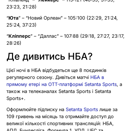
23:23, 21:28)
“
Юта
” – “Новий Орлеан” – 105:100 (22:29, 21:24,
25:24, 37:23)
“
Кліпперс
” – “Даллас” – 107:88 (29:18, 27:27, 23:17,
28:26)
Де дивитись НБА?
Цієї ночі в НБА відбудеться ще 8 поєдинків
регулярного сезону. Дивіться матчі
НБА в
прямому етері на OTT-платформі Setanta Sports
, а
також на телеканалах Setanta Sports і Setanta
Sports+.
Оформлюйте підписку на
Setanta Sports
лише за
109 гривень на місяць та отримайте доступ до
великої кількості спортивних трансляцій: НБА,
АПЛ, Бундесліга, Формула 1, УПЛ, UFC та