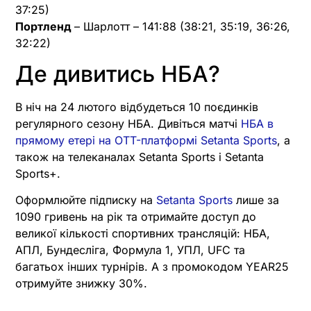
37:25)
Портленд
– Шарлотт – 141:88 (38:21, 35:19, 36:26,
32:22)
Де дивитись НБА?
В ніч на 24 лютого відбудеться 10 поєдинків
регулярного сезону НБА. Дивіться матчі
НБА в
прямому етері на OTT-платформі Setanta Sports
, а
також на телеканалах Setanta Sports і Setanta
Sports+.
Оформлюйте підписку на
Setanta Sports
лише за
1090 гривень на рік та отримайте доступ до
великої кількості спортивних трансляцій: НБА,
АПЛ, Бундесліга, Формула 1, УПЛ, UFC та
багатьох інших турнірів. А з промокодом YEAR25
отримуйте знижку 30%.