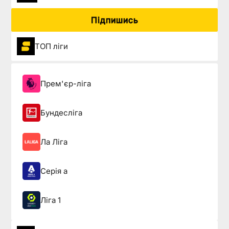
Підпишись
ТОП ліги
Прем'єр-ліга
Бундесліга
Ла Ліга
Серія а
Ліга 1