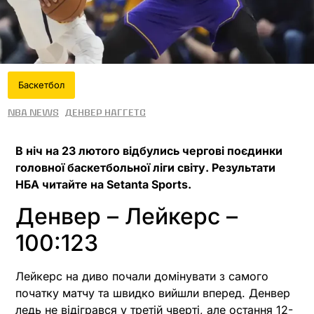
Баскетбол
NBA News
Денвер Наггетс
В ніч на 23 лютого відбулись чергові поєдинки
головної баскетбольної ліги світу. Результати
НБА читайте на Setanta Sports.
Денвер – Лейкерс –
100:123
Лейкерс на диво почали домінувати з самого
початку матчу та швидко вийшли вперед. Денвер
ледь не відігрався у третій чверті, але остання 12-