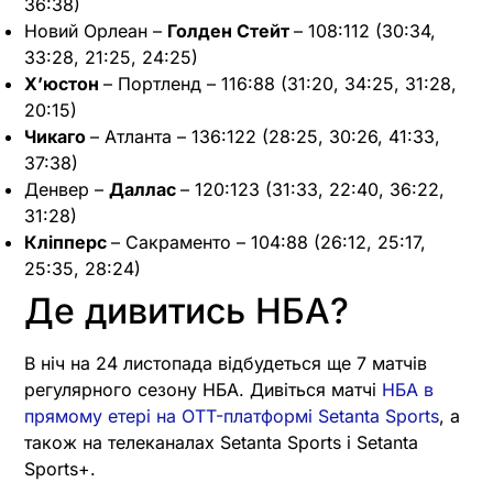
36:38)
Новий Орлеан –
Голден Стейт
– 108:112 (30:34,
33:28, 21:25, 24:25)
Х’юстон
– Портленд – 116:88 (31:20, 34:25, 31:28,
20:15)
Чикаго
– Атланта – 136:122 (28:25, 30:26, 41:33,
37:38)
Денвер –
Даллас
– 120:123 (31:33, 22:40, 36:22,
31:28)
Кліпперс
– Сакраменто – 104:88 (26:12, 25:17,
25:35, 28:24)
Де дивитись НБА?
В ніч на 24 листопада відбудеться ще 7 матчів
регулярного сезону НБА. Дивіться матчі
НБА в
прямому етері на OTT-платформі Setanta Sports
, а
також на телеканалах Setanta Sports і Setanta
Sports+.