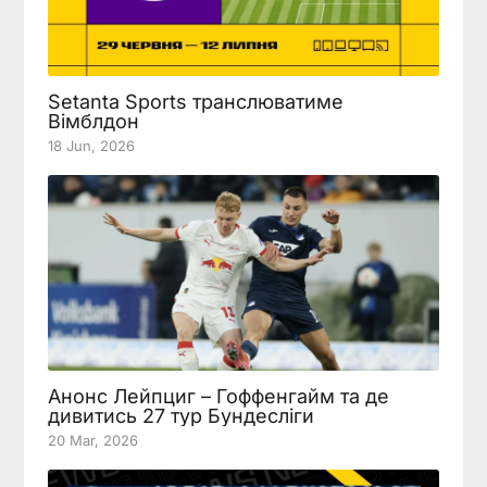
Setanta Sports транслюватиме
Вімблдон
18 Jun, 2026
Анонс Лейпциг – Гоффенгайм та де
дивитись 27 тур Бундесліги
20 Mar, 2026