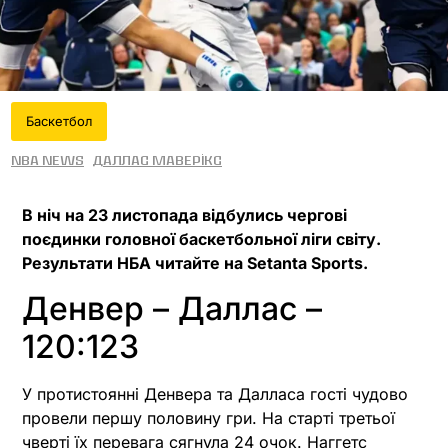
Баскетбол
NBA News
Даллас Маверікс
В ніч на 23 листопада відбулись чергові
поєдинки головної баскетбольної ліги світу.
Результати НБА читайте на Setanta Sports.
Денвер – Даллас –
120:123
У протистоянні Денвера та Далласа гості чудово
провели першу половину гри. На старті третьої
чверті їх перевага сягнула 24 очок. Наггетс