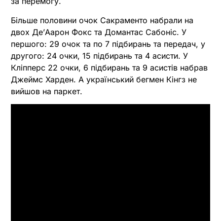
за перемогу.
Більше половини очок Сакраменто набрали на
двох Де’Аарон Фокс та Домантас Сабоніс. У
першого: 29 очок та по 7 підбирань та передач, у
другого: 24 очки, 15 підбирань та 4 асисти. У
Кліпперс 22 очки, 6 підбирань та 9 асистів набрав
Джеймс Харден. А український бегмен Кінгз не
вийшов на паркет.