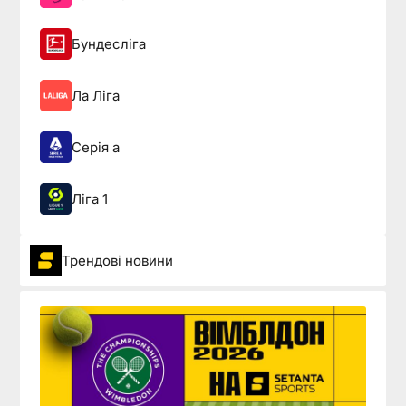
Бундесліга
Ла Ліга
Серія а
Ліга 1
Трендові новини