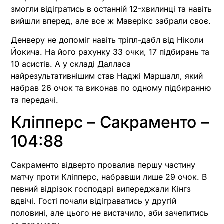
змогли відігратись в останній 12-хвилинці та навіть
вийшли вперед, але все ж Маверікс забрали своє.
Денверу не допоміг навіть тріпл-дабл від Ніколи
Йокича. На його рахунку 33 очки, 17 підбирань та
10 асистів. А у складі Далласа
найрезультативнішим став Наджі Маршалл, який
набрав 26 очок та виконав по одному підбиранню
та передачі.
Кліпперс – Сакраменто –
104:88
Сакраменто відверто провалив першу частину
матчу проти Кліпперс, набравши лише 29 очок. В
певний відрізок господарі випереджали Кінгз
вдвічі. Гості почали відіграватись у другій
половині, але цього не вистачило, аби зачепитись