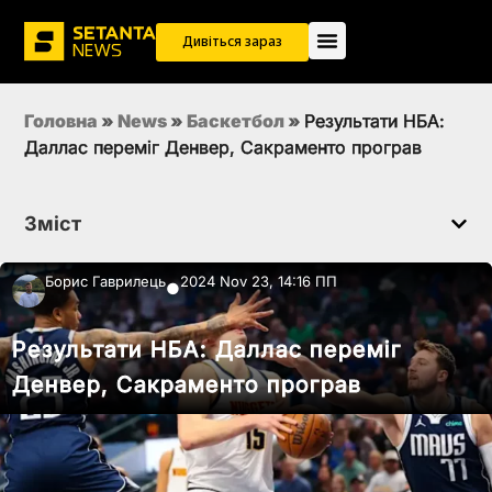
Дивіться зараз
Головна
»
News
»
Баскетбол
»
Результати НБА:
Даллас переміг Денвер, Сакраменто програв
Зміст
Борис Гаврилець
2024 Nov 23, 14:16 ПП
●
Результати НБА: Даллас переміг
Денвер, Сакраменто програв