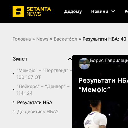
Додому
Новини
Р
Головна
»
News
»
Баскетбол
»
Результати НБА: 40
Зміст
Борис Гаврилец
“Мемфіс” – “Портленд” –
100:107 ОТ
Результати НБ
“Лейкерс” – “Денвер” –
“Мемфіс”
114:124
Результати НБА
Де дивитись НБА?