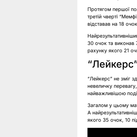
Протягом першої пол
третій чверті “Мемф
відставав на 18 очо
Найрезультативніши
30 очок та виконав 7
рахунку якого 21 оч
“Лейкерс”
“Лейкерс” не зміг 
невеличку перевагу,
найважливішою поді
Загалом у цьому мат
А найрезультативніш
якого 35 очок, 10 пі