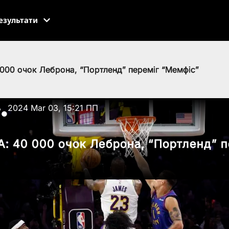
езультати
 000 очок Леброна, “Портленд” переміг “Мемфіс”
ь
2024 Mar 03, 15:21 ПП
●
А: 40 000 очок Леброна, “Портленд” п