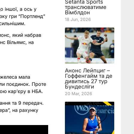
Setanta Sports
транслюватиме
 іншої, а ось у
Вімблдон
ізку гри “Портленд”
18 Jun, 2026
 сильнішим.
монс, який набрав
інс Вільямс, на
Анонс Лейпциг –
Гоффенгайм та де
джелеса мала
дивитись 27 тур
или поєдинок. Проте
Бундесліги
ою кар’єру в НБА.
20 Mar, 2026
ання та 9 передач.
ера”, на рахунку