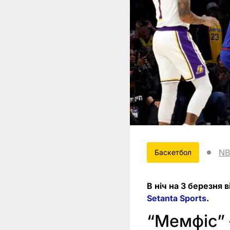
NB
Баскетбол
В ніч на 3 березня 
Setanta Sports
.
“Мемфіс” 