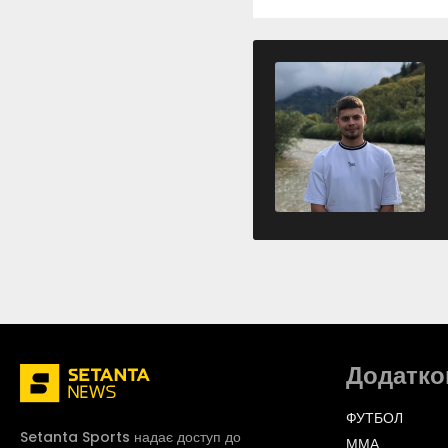
Додатко
ФУТБОЛ
Setanta Sports надає доступ до
ММА