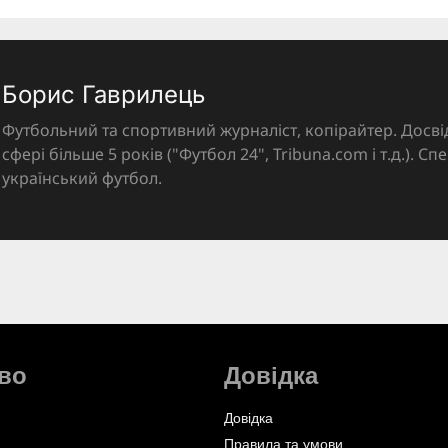
Борис Гаврилець
Футбольний та спортивний журналіст, копірайтер. Досві
сфері більше 5 років ("Футбол 24", Tribuna.com і т.д.). Спе
український футбол.
во
Довідка
Довідка
Правила та умови