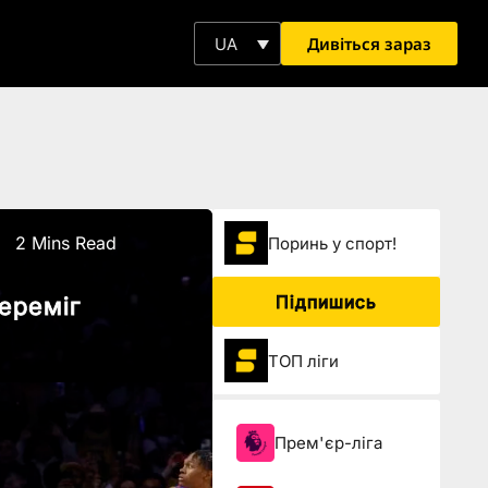
Дивіться зараз
UA
2 Mins Read
Поринь у спорт!
Підпишись
ереміг
ТОП ліги
Прем'єр-ліга