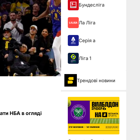
Бундесліга
Ла Ліга
Серія а
Ліга 1
Трендові новини
ати НБА в огляді