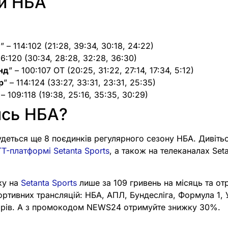
ти НБА
” – 114:102 (21:28, 39:34, 30:18, 24:22)
26:120 (30:34, 28:28, 32:28, 36:30)
нд
” – 100:107 ОТ (20:25, 31:22, 27:14, 17:34, 5:12)
р
” – 114:124 (33:27, 33:31, 23:31, 25:35)
 – 109:118 (19:38, 25:16, 35:35, 30:29)
ись НБА?
будеться ще 8 поєдинків регулярного сезону НБА. Дивіть
T-платформі Setanta Sports
, а також на телеканалах Seta
ку на
Setanta Sports
лише за 109 гривень на місяць та от
портивних трансляцій: НБА, АПЛ, Бундесліга, Формула 1,
нірів. А з промокодом NEWS24 отримуйте знижку 30%.