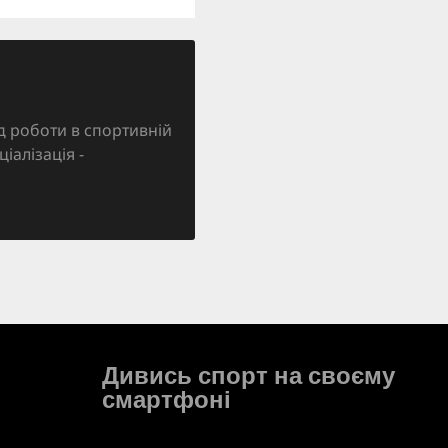
д роботи в спортивній
ціалізація -
Дивись спорт на своєму
смартфоні