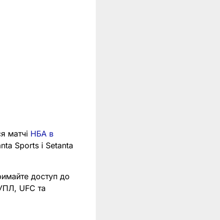
ся матчі
НБА в
nta Sports і Setanta
римайте доступ до
 УПЛ, UFC та