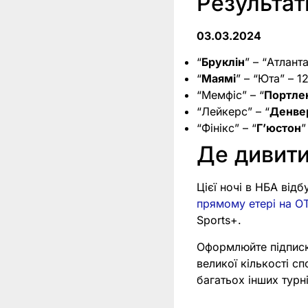
Результа
03.03.2024
“
Бруклін
” – “Атланта
“
Маямі
” – “Юта” – 1
“Мемфіс” – “
Портле
“Лейкерс” – “
Денве
“Фінікс” – “
Г’юстон
”
Де дивит
Цієї ночі в НБА від
прямому етері на OT
Sports+.
Оформлюйте підпис
великої кількості с
багатьох інших тур