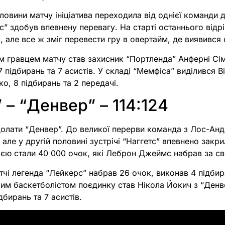
овини матчу ініціатива переходила від однієї команди до
іс” здобув впевнену перевагу. На старті останнього відр
к, але все ж зміг перевести гру в овертайм, де виявився
м гравцем матчу став захисник “Портленда” Анферні Сі
 підбирань та 7 асистів. У складі “Мемфіса” виділився В
ко, 8 підбирань та 2 передачі.
 – “Денвер” – 114:124
здолати “Денвер”. До великої перерви команда з Лос-Ан
 але у другій половині зустрічі “Наггетс” впевнено закр
єю стали 40 000 очок, які Леброн Джеймс набрав за св
чі легенда “Лейкерс” набрав 26 очок, виконав 4 підбир
им баскетболістом поєдинку став Нікола Йокич з “Денв
дбирань та 7 асистів.