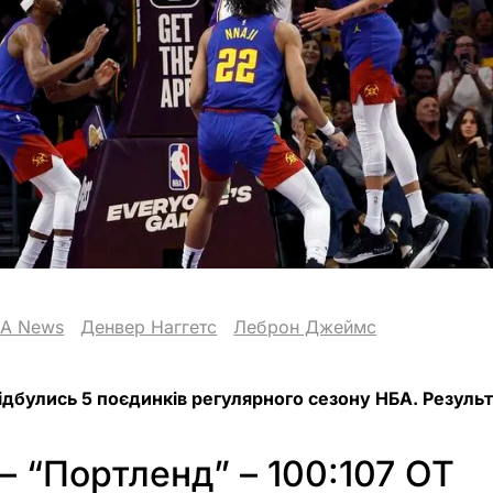
A News
Денвер Наггетс
Леброн Джеймс
відбулись 5 поєдинків регулярного сезону НБА. Результ
– “Портленд” – 100:107 ОТ