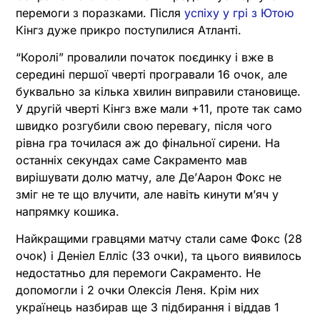
перемоги з поразками. Після
успіху у грі з Ютою
Кінгз дуже прикро поступилися Атланті.
“Королі” провалили початок поєдинку і вже в
середині першої чверті програвали 16 очок, але
буквально за кілька хвилин виправили становище.
У другій чверті Кінгз вже мали +11, проте так само
швидко розгубили свою перевагу, після чого
рівна гра точилася аж до фінальної сирени. На
останніх секундах саме Сакраменто мав
вирішувати долю матчу, але ДеʼАарон Фокс не
зміг не те що влучити, але навіть кинути мʼяч у
напрямку кошика.
Найкращими гравцями матчу стали саме Фокс (28
очок) і Деніел Елліс (33 очки), та цього виявилось
недостатньо для перемоги Сакраменто. Не
допомогли і 2 очки Олексія Леня. Крім них
українець назбирав ще 3 підбирання і віддав 1