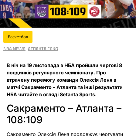
Баскетбол
NBA News
Атланта Гокс
В ніч на 19 листопада в НБА пройшли чергові 8
поєдинків регулярного чемпіонату. Про
втрачену перемогу команди Олексія Леня в
матчі Сакраменто – Атланта та інші результати
НБА читайте в огляді Setanta Sports.
Сакраменто – Атланта –
108:109
Сакраменто Олексія Леня продовжує чергувати