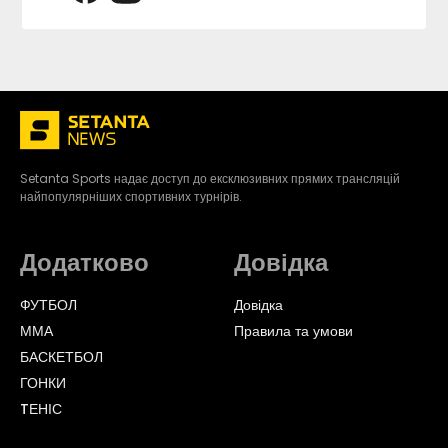
Setanta Sports надає доступ до ексклюзивних прямих трансляцій
найпопулярніших спортивних турнірів.
Додатково
Довідка
ФУТБОЛ
Довідка
ММА
Правила та умови
БАСКЕТБОЛ
ГОНКИ
TЕНІС