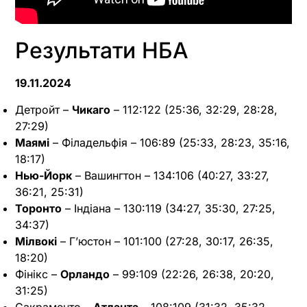
Результати НБА
19.11.2024
Детройт –
Чикаго
– 112:122 (25:36, 32:29, 28:28,
27:29)
Маямі
– Філадельфія – 106:89 (25:33, 28:23, 35:16,
18:17)
Нью-Йорк
– Вашингтон – 134:106 (40:27, 33:27,
36:21, 25:31)
Торонто
– Індіана – 130:119 (34:27, 35:30, 27:25,
34:37)
Мілвокі
– Г’юстон – 101:100 (27:28, 30:17, 26:35,
18:20)
Фінікс –
Орландо
– 99:109 (22:26, ​​26:38, 20:20,
31:25)
Сакраменто –
Атланта
– 108:109 (31:32, 35:32,