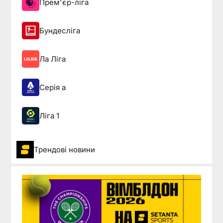
Прем'єр-ліга
Бундесліга
Ла Ліга
Серія а
Ліга 1
Трендові новини